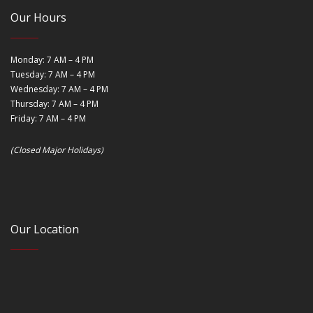
Our Hours
Monday: 7 AM – 4 PM
Tuesday: 7 AM – 4 PM
Wednesday: 7 AM – 4 PM
Thursday: 7 AM – 4 PM
Friday: 7 AM – 4 PM
(Closed Major Holidays)
Our Location