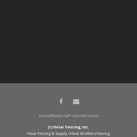
Home
About Us
Products
Contact
(c) Heiar Fencing, Inc.
Heiar Fencing & Supply / Heiar Brothers Fencing