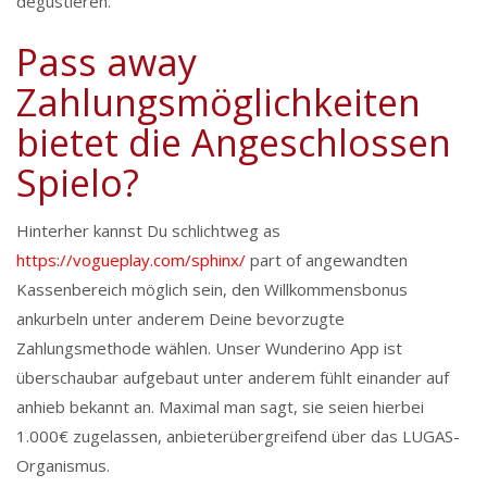
degustieren.
Pass away
Zahlungsmöglichkeiten
bietet die Angeschlossen
Spielo?
Hinterher kannst Du schlichtweg as
https://vogueplay.com/sphinx/
part of angewandten
Kassenbereich möglich sein, den Willkommensbonus
ankurbeln unter anderem Deine bevorzugte
Zahlungsmethode wählen. Unser Wunderino App ist
überschaubar aufgebaut unter anderem fühlt einander auf
anhieb bekannt an. Maximal man sagt, sie seien hierbei
1.000€ zugelassen, anbieterübergreifend über das LUGAS-
Organismus.