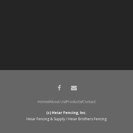
Home
About Us
Products
Contact
(c) Heiar Fencing, Inc.
Heiar Fencing & Supply / Heiar Brothers Fencing