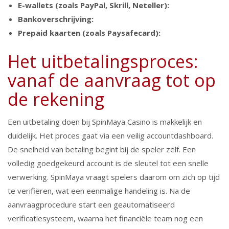
E-wallets (zoals PayPal, Skrill, Neteller):
Bankoverschrijving:
Prepaid kaarten (zoals Paysafecard):
Het uitbetalingsproces:
vanaf de aanvraag tot op
de rekening
Een uitbetaling doen bij SpinMaya Casino is makkelijk en
duidelijk. Het proces gaat via een veilig accountdashboard.
De snelheid van betaling begint bij de speler zelf. Een
volledig goedgekeurd account is de sleutel tot een snelle
verwerking. SpinMaya vraagt spelers daarom om zich op tijd
te verifiëren, wat een eenmalige handeling is. Na de
aanvraagprocedure start een geautomatiseerd
verificatiesysteem, waarna het financiële team nog een