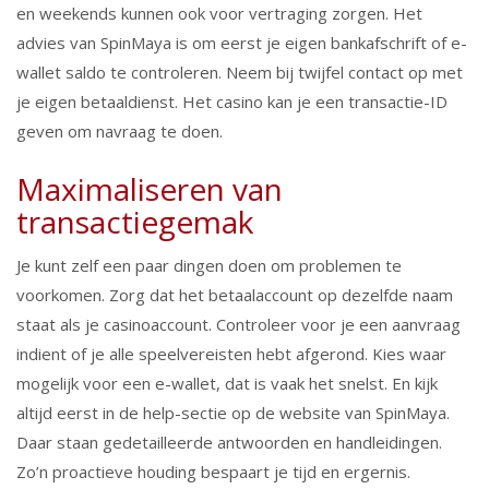
en weekends kunnen ook voor vertraging zorgen. Het
advies van SpinMaya is om eerst je eigen bankafschrift of e-
wallet saldo te controleren. Neem bij twijfel contact op met
je eigen betaaldienst. Het casino kan je een transactie-ID
geven om navraag te doen.
Maximaliseren van
transactiegemak
Je kunt zelf een paar dingen doen om problemen te
voorkomen. Zorg dat het betaalaccount op dezelfde naam
staat als je casinoaccount. Controleer voor je een aanvraag
indient of je alle speelvereisten hebt afgerond. Kies waar
mogelijk voor een e-wallet, dat is vaak het snelst. En kijk
altijd eerst in de help-sectie op de website van SpinMaya.
Daar staan gedetailleerde antwoorden en handleidingen.
Zo’n proactieve houding bespaart je tijd en ergernis.