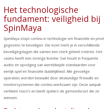
Het technologische
fundament: veiligheid bij
SpinMaya
SpinMaya stopt continu in technologie om financiële en privé
gegevens te beveiligen. Die inzet merk je in verschillende
beveiligingslagen die samen een sterk geheel creëren. Het
casino heeft een strenge licentie. Dat houdt in frequente
audits en opvolging van wereldwijde standaarden voor
eerlijk spel en financiële duidelijkheid. Alle gevoelige
operaties worden bewaakt door deskundige firewalls en
monitorsystemen die continu werkzaam zijn. Deze aanpak
verkleint risico’s en biedt spelers de gemoedsrust die ze
wensen.