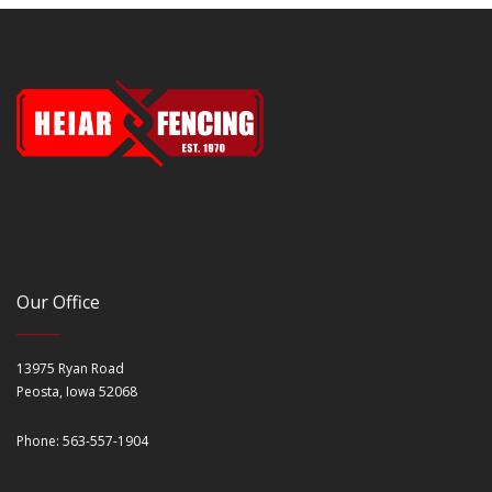
Our Office
13975 Ryan Road
Peosta, Iowa 52068
Phone: 563-557-1904