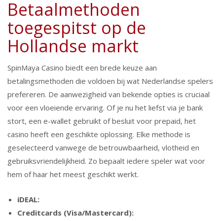
Betaalmethoden
toegespitst op de
Hollandse markt
SpinMaya Casino biedt een brede keuze aan
betalingsmethoden die voldoen bij wat Nederlandse spelers
prefereren. De aanwezigheid van bekende opties is cruciaal
voor een vloeiende ervaring. Of je nu het liefst via je bank
stort, een e-wallet gebruikt of besluit voor prepaid, het
casino heeft een geschikte oplossing. Elke methode is
geselecteerd vanwege de betrouwbaarheid, vlotheid en
gebruiksvriendelijkheid. Zo bepaalt iedere speler wat voor
hem of haar het meest geschikt werkt.
iDEAL:
Creditcards (Visa/Mastercard):