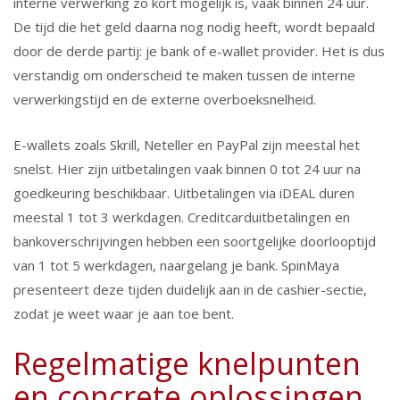
interne verwerking zo kort mogelijk is, vaak binnen 24 uur.
De tijd die het geld daarna nog nodig heeft, wordt bepaald
door de derde partij: je bank of e-wallet provider. Het is dus
verstandig om onderscheid te maken tussen de interne
verwerkingstijd en de externe overboeksnelheid.
E-wallets zoals Skrill, Neteller en PayPal zijn meestal het
snelst. Hier zijn uitbetalingen vaak binnen 0 tot 24 uur na
goedkeuring beschikbaar. Uitbetalingen via iDEAL duren
meestal 1 tot 3 werkdagen. Creditcarduitbetalingen en
bankoverschrijvingen hebben een soortgelijke doorlooptijd
van 1 tot 5 werkdagen, naargelang je bank. SpinMaya
presenteert deze tijden duidelijk aan in de cashier-sectie,
zodat je weet waar je aan toe bent.
Regelmatige knelpunten
en concrete oplossingen