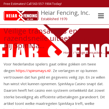
Free Estimates! Call 563-557-1904 Today!
Heiar Fencing, Inc.
Toggle
Established 1970
naviga
Veilige transacties en
razendsnelle uitbetalingen
bij SpinMa...
Home
/
Veilige transacties ...
Voor Nederlandse spelers gaat online gokken om twee
dingen
https://spinsmays.nl/
. Ze verlangen er op kunnen
vertrouwen dat hun geld en gegevens veilig zijn. En ze willen
hun winst vlot kunnen opnemen. SpinMaya Casino snapt dat.
Daarom heeft het casino een systeem ontwikkeld dat zowel
sterke beveiliging als efficiënte uitbetalingen garandeert. Dit
artikel toont welke maatregelen SpinMaya treft, welke