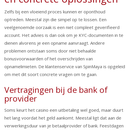
Zelfs bij een vloeiend proces kunnen er oponthoud
optreden. Meestal zijn die simpel op te lossen. Een
veelgenoemde oorzaak is een niet compleet geverifieerd
account. Het advies is dan ook om je KYC-documenten in te
dienen alvorens je een opname aanvraagt. Andere
problemen ontstaan soms door niet behaalde
bonusvoorwaarden of het overschrijden van
opnamelimieten. De klantenservice van SpinMaya is opgeleid
om met dit soort concrete vragen om te gaan.
Vertragingen bij de bank of
provider
Soms keurt het casino een uitbetaling wel goed, maar duurt
het lang voordat het geld aankomt. Meestal ligt dat aan de
verwerkingsduur van je betaalprovider of bank. Feestdagen