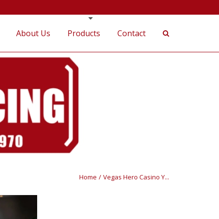
About Us
Products
Contact
Home
/
Vegas Hero Casino Υ...