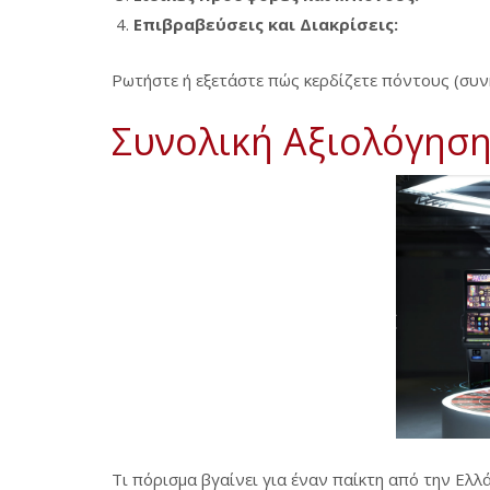
Επιβραβεύσεις και Διακρίσεις:
Ρωτήστε ή εξετάστε πώς κερδίζετε πόντους (συν
Συνολική Αξιολόγηση 
Τι πόρισμα βγαίνει για έναν παίκτη από την Ελλ