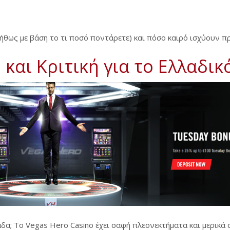
ήθως με βάση το τι ποσό ποντάρετε) και πόσο καιρό ισχύουν πρ
και Κριτική για το Ελλαδικ
άδα; Το Vegas Hero Casino έχει σαφή πλεονεκτήματα και μερικά