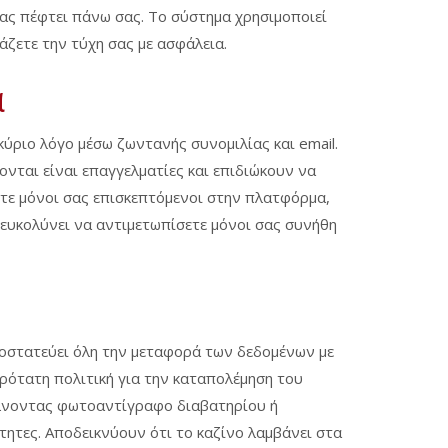
 σας πέφτει πάνω σας. Το σύστημα χρησιμοποιεί
άζετε την τύχη σας με ασφάλεια.
α
κύριο λόγο μέσω ζωντανής συνομιλίας και email.
ονται είναι επαγγελματίες και επιδιώκουν να
σετε μόνοι σας επισκεπτόμενοι στην πλατφόρμα,
διευκολύνει να αντιμετωπίσετε μόνοι σας συνήθη
προστατεύει όλη την μεταφορά των δεδομένων με
ηρότατη πολιτική για την καταπολέμηση του
έλνοντας φωτοαντίγραφο διαβατηρίου ή
τητες. Αποδεικνύουν ότι το καζίνο λαμβάνει στα