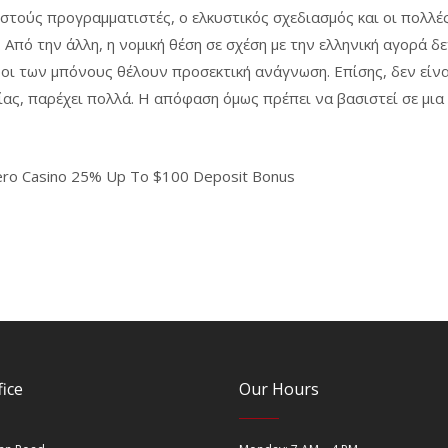
στούς προγραμματιστές, ο ελκυστικός σχεδιασμός και οι πολλέ
 Από την άλλη, η νομική θέση σε σχέση με την ελληνική αγορά δε
όροι των μπόνους θέλουν προσεκτική ανάγνωση. Επίσης, δεν είνα
ίας, παρέχει πολλά. Η απόφαση όμως πρέπει να βασιστεί σε μ
ice
Our Hours