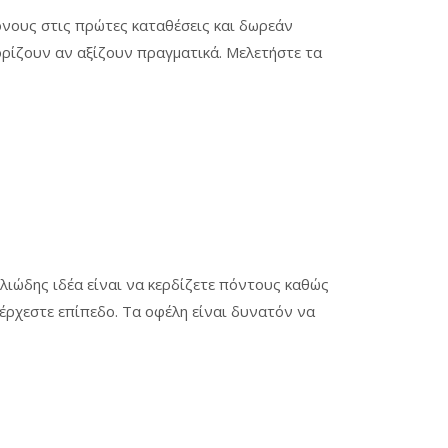
νους στις πρώτες καταθέσεις και δωρεάν
ορίζουν αν αξίζουν πραγματικά. Μελετήστε τα
ελιώδης ιδέα είναι να κερδίζετε πόντους καθώς
έρχεστε επίπεδο. Τα οφέλη είναι δυνατόν να