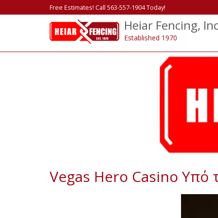
Free Estimates! Call 563-557-1904 Today!
Heiar Fencing, Inc
Established 1970
Vegas Hero Casino Υπό τ