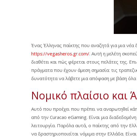
Ένας Έλληνας παίκτης που αναζητά για μια νέα 
https://vegasheros.gr.com/
. Αυτή η μελέτη σκοπε
διαθέτει και πώς φέρεται στους πελάτες της. Επ
πράγματα που έχουν άμεση σημασία: τις τραπεζικ
δυνατότητα να λάβετε μια απόφαση με βάση όλα 
Νομικό πλαίσιο και Ά
Αυτό που προέχει που πρέπει να αναρωτηθεί κάπο
από την Curacao eGaming. Είναι μια διαδεδομένη
λειτουργία. Παρόλα αυτά, ο παίκτης από την Ελλ
να δραστηριοποιείται νόμιμα στην Ελλάδα. Είναι