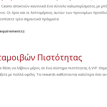
 Casino αποκτούν κανονικά ένα σύνολο καλωσορίσματος με μπό
όνο. Οι όροι και οι λεπτομέρειες αυτών των προνομίων προσδι
τοπίσετε τρία σημαντικά πράγματα:
equirements):
ταμοιβών Πιστότητας
σε θέση να λάβουν μέρος σε ένα σύστημα πιστότητας ή VIP. Θεμ
άξετε με πολλά οφέλη. Τα rewards καθίστανται καλύτερα όσο αν