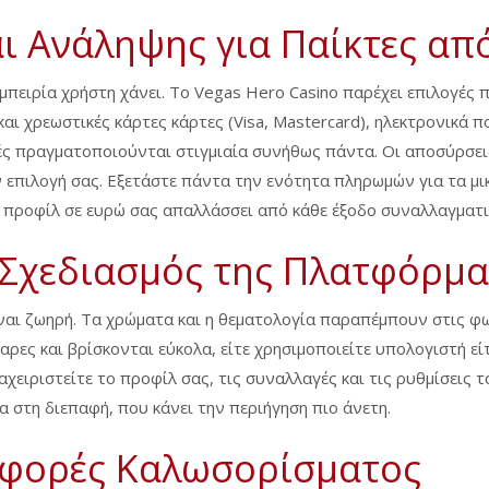
ι Ανάληψης για Παίκτες απ
εμπειρία χρήστη χάνει. Το Vegas Hero Casino παρέχει επιλογές 
ι χρεωστικές κάρτες κάρτες (Visa, Mastercard), ηλεκτρονικά πο
ές πραγματοποιούνται στιγμιαία συνήθως πάντα. Οι αποσύρσει
ην επιλογή σας. Εξετάστε πάντα την ενότητα πληρωμών για τα μ
ε προφίλ σε ευρώ σας απαλλάσσει από κάθε έξοδο συναλλαγματικ
 Σχεδιασμός της Πλατφόρμα
ναι ζωηρή. Τα χρώματα και η θεματολογία παραπέμπουν στις φ
θαρες και βρίσκονται εύκολα, είτε χρησιμοποιείτε υπολογιστή εί
ιαχειριστείτε το προφίλ σας, τις συναλλαγές και τις ρυθμίσεις
α στη διεπαφή, που κάνει την περιήγηση πιο άνετη.
σφορές Καλωσορίσματος