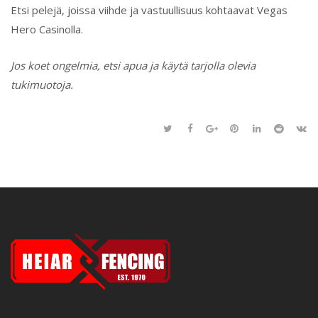
Etsi pelejä, joissa viihde ja vastuullisuus kohtaavat Vegas
Hero Casinolla.
Jos koet ongelmia, etsi apua ja käytä tarjolla olevia
tukimuotoja.