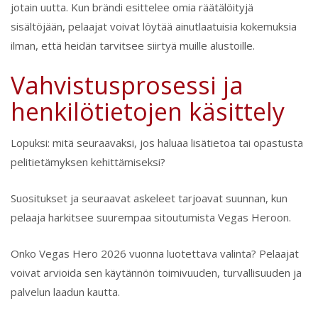
jotain uutta. Kun brändi esittelee omia räätälöityjä
sisältöjään, pelaajat voivat löytää ainutlaatuisia kokemuksia
ilman, että heidän tarvitsee siirtyä muille alustoille.
Vahvistusprosessi ja
henkilötietojen käsittely
Lopuksi: mitä seuraavaksi, jos haluaa lisätietoa tai opastusta
pelitietämyksen kehittämiseksi?
Suositukset ja seuraavat askeleet tarjoavat suunnan, kun
pelaaja harkitsee suurempaa sitoutumista Vegas Heroon.
Onko Vegas Hero 2026 vuonna luotettava valinta? Pelaajat
voivat arvioida sen käytännön toimivuuden, turvallisuuden ja
palvelun laadun kautta.