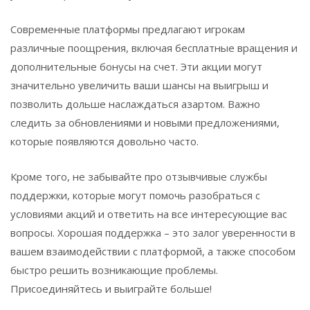
Современные платформы предлагают игрокам
различные поощрения, включая бесплатные вращения и
дополнительные бонусы на счет. Эти акции могут
значительно увеличить ваши шансы на выигрыш и
позволить дольше наслаждаться азартом. Важно
следить за обновлениями и новыми предложениями,
которые появляются довольно часто.
Кроме того, не забывайте про отзывчивые службы
поддержки, которые могут помочь разобраться с
условиями акций и ответить на все интересующие вас
вопросы. Хорошая поддержка – это залог уверенности в
вашем взаимодействии с платформой, а также способом
быстро решить возникающие проблемы.
Присоединяйтесь и выиграйте больше!