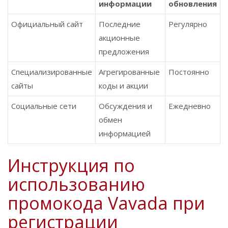
информации
обновления
Официальный сайт
Последние
Регулярно
акционные
предложения
Специализированные
Агрегированные
Постоянно
сайты
коды и акции
Социальные сети
Обсуждения и
Ежедневно
обмен
информацией
Инструкция по
использованию
промокода Vavada при
регистрации