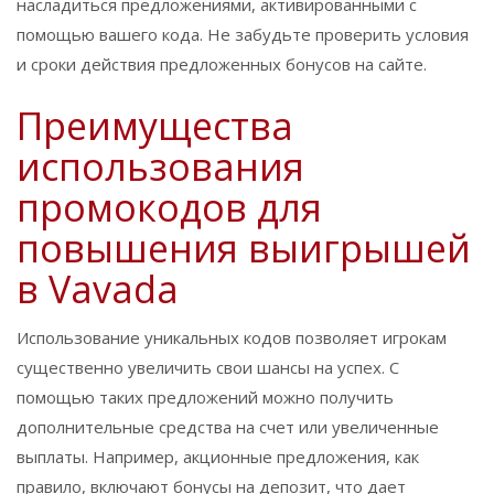
насладиться предложениями, активированными с
помощью вашего кода. Не забудьте проверить условия
и сроки действия предложенных бонусов на сайте.
Преимущества
использования
промокодов для
повышения выигрышей
в Vavada
Использование уникальных кодов позволяет игрокам
существенно увеличить свои шансы на успех. С
помощью таких предложений можно получить
дополнительные средства на счет или увеличенные
выплаты. Например, акционные предложения, как
правило, включают бонусы на депозит, что дает