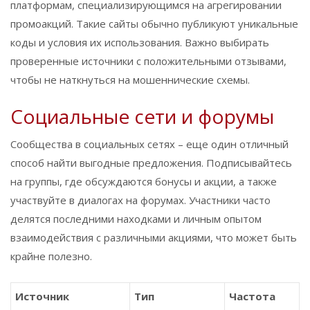
платформам, специализирующимся на агрегировании
промоакций. Такие сайты обычно публикуют уникальные
коды и условия их использования. Важно выбирать
проверенные источники с положительными отзывами,
чтобы не наткнуться на мошеннические схемы.
Социальные сети и форумы
Сообщества в социальных сетях – еще один отличный
способ найти выгодные предложения. Подписывайтесь
на группы, где обсуждаются бонусы и акции, а также
участвуйте в диалогах на форумах. Участники часто
делятся последними находками и личным опытом
взаимодействия с различными акциями, что может быть
крайне полезно.
Источник
Тип
Частота