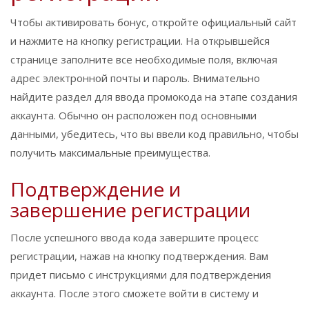
Чтобы активировать бонус, откройте официальный сайт
и нажмите на кнопку регистрации. На открывшейся
странице заполните все необходимые поля, включая
адрес электронной почты и пароль. Внимательно
найдите раздел для ввода промокода на этапе создания
аккаунта. Обычно он расположен под основными
данными, убедитесь, что вы ввели код правильно, чтобы
получить максимальные преимущества.
Подтверждение и
завершение регистрации
После успешного ввода кода завершите процесс
регистрации, нажав на кнопку подтверждения. Вам
придет письмо с инструкциями для подтверждения
аккаунта. После этого сможете войти в систему и