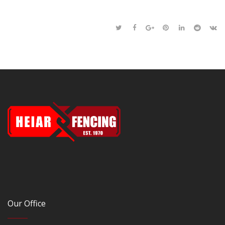
Our Office