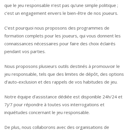
que le jeu responsable n’est pas qu’une simple politique ;
c’est un engagement envers le bien-être de nos joueurs.
C’est pourquoi nous proposons des programmes de
formation complets pour les joueurs, qui vous donnent les
connaissances nécessaires pour faire des choix éclairés
pendant vos parties.
Nous proposons plusieurs outils destinés à promouvoir le
jeu responsable, tels que des limites de dépôt, des options
d’auto-exclusion et des rappels de vos habitudes de jeu.
Notre équipe d’assistance dédiée est disponible 24h/24 et
7j/7 pour répondre à toutes vos interrogations et
inquiétudes concernant le jeu responsable.
De plus, nous collaborons avec des organisations de