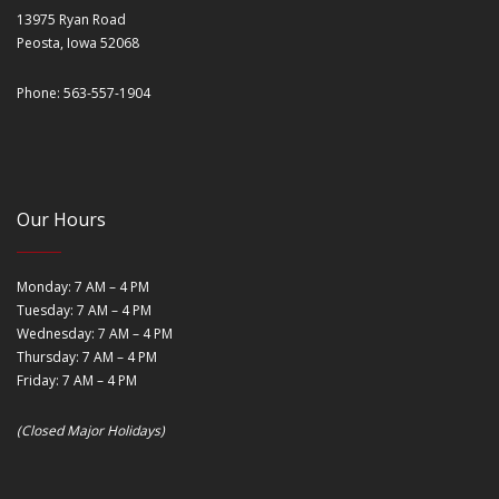
13975 Ryan Road
Peosta, Iowa 52068
Phone: 563-557-1904
Our Hours
Monday: 7 AM – 4 PM
Tuesday: 7 AM – 4 PM
Wednesday: 7 AM – 4 PM
Thursday: 7 AM – 4 PM
Friday: 7 AM – 4 PM
(Closed Major Holidays)