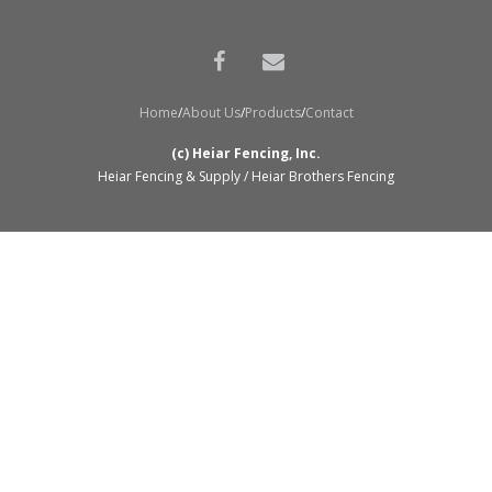
Home
About Us
Products
Contact
(c) Heiar Fencing, Inc.
Heiar Fencing & Supply / Heiar Brothers Fencing