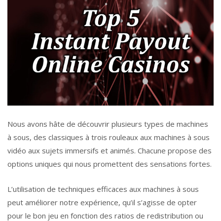
Nous avons hâte de découvrir plusieurs types de machines
à sous, des classiques à trois rouleaux aux machines à sous
vidéo aux sujets immersifs et animés. Chacune propose des
options uniques qui nous promettent des sensations fortes.
L’utilisation de techniques efficaces aux machines à sous
peut améliorer notre expérience, qu’il s’agisse de opter
pour le bon jeu en fonction des ratios de redistribution ou