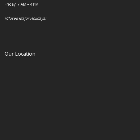
Friday: 7 AM – 4 PM
(Closed Major Holidays)
Our Location