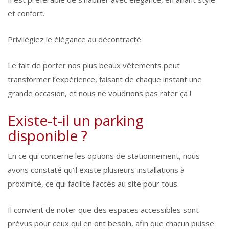
et confort.
Privilégiez le élégance au décontracté.
Le fait de porter nos plus beaux vêtements peut
transformer l’expérience, faisant de chaque instant une
grande occasion, et nous ne voudrions pas rater ça !
Existe-t-il un parking
disponible ?
En ce qui concerne les options de stationnement, nous
avons constaté qu’il existe plusieurs installations à
proximité, ce qui facilite l’accès au site pour tous.
Il convient de noter que des espaces accessibles sont
prévus pour ceux qui en ont besoin, afin que chacun puisse