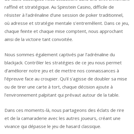
raffiné et stratégique. Au Spinstein Casino, difficile de
résister à l’adrénaline d’une session de poker traditionnel,
où adresse et stratégie mentale s’entremêlent. Dans ce jeu,
chaque feinte et chaque mise comptent, nous approchant
ainsi de la victoire tant convoitée.
Nous sommes également captivés par l’adrénaline du
blackjack. Contrôler les stratégies de ce jeu nous permet
d’améliorer notre jeu et de mettre nos connaissances à
l’épreuve face au croupier. Qu’il s’agisse de doubler sa mise
ou de tirer une carte à tort, chaque décision ajoute à
l’environnement palpitant qui prévaut autour de la table.
Dans ces moments-là, nous partageons des éclats de rire
et de la camaraderie avec les autres joueurs, créant une
vivance qui dépasse le jeu de hasard classique.