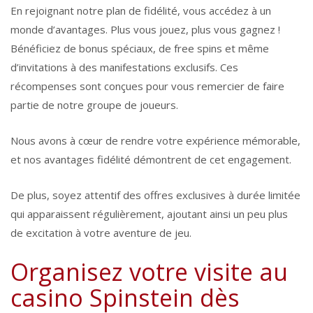
En rejoignant notre plan de fidélité, vous accédez à un
monde d’avantages. Plus vous jouez, plus vous gagnez !
Bénéficiez de bonus spéciaux, de free spins et même
d’invitations à des manifestations exclusifs. Ces
récompenses sont conçues pour vous remercier de faire
partie de notre groupe de joueurs.
Nous avons à cœur de rendre votre expérience mémorable,
et nos avantages fidélité démontrent de cet engagement.
De plus, soyez attentif des offres exclusives à durée limitée
qui apparaissent régulièrement, ajoutant ainsi un peu plus
de excitation à votre aventure de jeu.
Organisez votre visite au
casino Spinstein dès