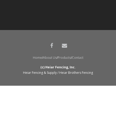
Home
About Us
Products
Contact
(c) Heiar Fencing, Inc.
Heiar Fencing & Supply / Heiar Brothers Fencing