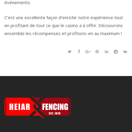
événements.
C’est une excellente façon d’enrichir notre expérience tout
en profitant de tout ce que le casino a à offrir. Découvrons
ensemble les récompenses et profitons-en au maximum !