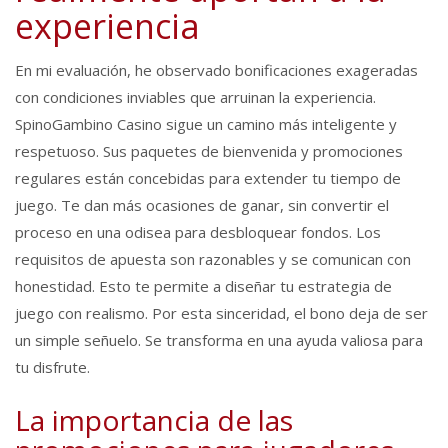
experiencia
En mi evaluación, he observado bonificaciones exageradas
con condiciones inviables que arruinan la experiencia.
SpinoGambino Casino sigue un camino más inteligente y
respetuoso. Sus paquetes de bienvenida y promociones
regulares están concebidas para extender tu tiempo de
juego. Te dan más ocasiones de ganar, sin convertir el
proceso en una odisea para desbloquear fondos. Los
requisitos de apuesta son razonables y se comunican con
honestidad. Esto te permite a diseñar tu estrategia de
juego con realismo. Por esta sinceridad, el bono deja de ser
un simple señuelo. Se transforma en una ayuda valiosa para
tu disfrute.
La importancia de las