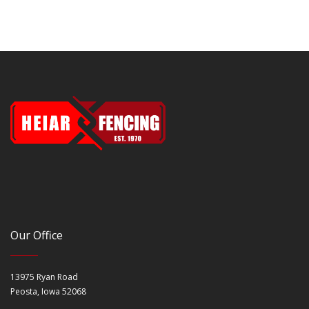
Our Office
13975 Ryan Road
Peosta, Iowa 52068