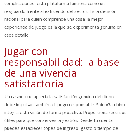
complicaciones, esta plataforma funciona como un
resguardo frente al estruendo del sector. Es la decisión
racional para quien comprende una cosa: la mejor
experiencia de juego es la que se experimenta genuina en
cada detalle.
Jugar con
responsabilidad: la base
de una vivencia
satisfactoria
Un casino que aprecia la satisfacción genuina del cliente
debe impulsar también el juego responsable. SpinoGambino
integra esta visión de forma proactiva. Proporciona recursos
útiles para que conserves la gestión. Desde tu cuenta,
puedes establecer topes de ingreso, gasto o tiempo de