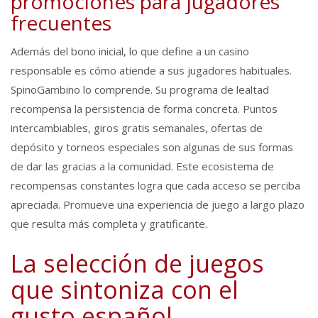
promociones para jugadores
frecuentes
Además del bono inicial, lo que define a un casino
responsable es cómo atiende a sus jugadores habituales.
SpinoGambino lo comprende. Su programa de lealtad
recompensa la persistencia de forma concreta. Puntos
intercambiables, giros gratis semanales, ofertas de
depósito y torneos especiales son algunas de sus formas
de dar las gracias a la comunidad. Este ecosistema de
recompensas constantes logra que cada acceso se perciba
apreciada. Promueve una experiencia de juego a largo plazo
que resulta más completa y gratificante.
La selección de juegos
que sintoniza con el
gusto español