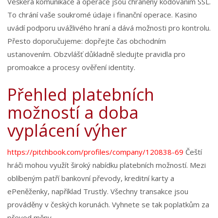
Veškerá komunikace a operace jsou chráněny kódováním SSL.
To chrání vaše soukromé údaje i finanční operace. Kasino
uvádí podporu uvážlivého hraní a dává možnosti pro kontrolu.
Přesto doporučujeme: dopřejte čas obchodním
ustanovením. Obzvlášť důkladně sledujte pravidla pro
promoakce a procesy ověření identity.
Přehled platebních
možností a doba
vyplácení výher
https://pitchbook.com/profiles/company/120838-69
Čeští
hráči mohou využít široký nabídku platebních možností. Mezi
oblíbeným patří bankovní převody, kreditní karty a
ePeněženky, například Trustly. Všechny transakce jsou
prováděny v českých korunách. Vyhnete se tak poplatkům za
převod měny.