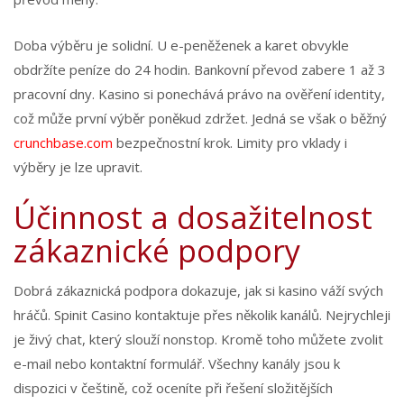
Doba výběru je solidní. U e-peněženek a karet obvykle
obdržíte peníze do 24 hodin. Bankovní převod zabere 1 až 3
pracovní dny. Kasino si ponechává právo na ověření identity,
což může první výběr poněkud zdržet. Jedná se však o běžný
crunchbase.com
bezpečnostní krok. Limity pro vklady i
výběry je lze upravit.
Účinnost a dosažitelnost
zákaznické podpory
Dobrá zákaznická podpora dokazuje, jak si kasino váží svých
hráčů. Spinit Casino kontaktuje přes několik kanálů. Nejrychleji
je živý chat, který slouží nonstop. Kromě toho můžete zvolit
e-mail nebo kontaktní formulář. Všechny kanály jsou k
dispozici v češtině, což oceníte při řešení složitějších