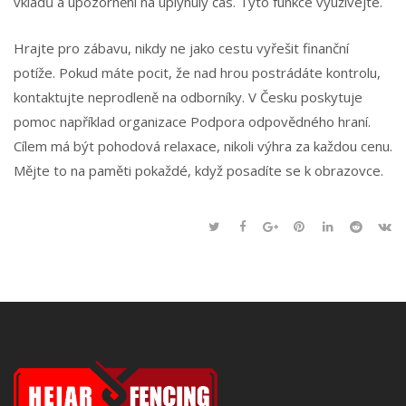
vkladů a upozornění na uplynulý čas. Tyto funkce využívejte.
Hrajte pro zábavu, nikdy ne jako cestu vyřešit finanční
potíže. Pokud máte pocit, že nad hrou postrádáte kontrolu,
kontaktujte neprodleně na odborníky. V Česku poskytuje
pomoc například organizace Podpora odpovědného hraní.
Cílem má být pohodová relaxace, nikoli výhra za každou cenu.
Mějte to na paměti pokaždé, když posadíte se k obrazovce.