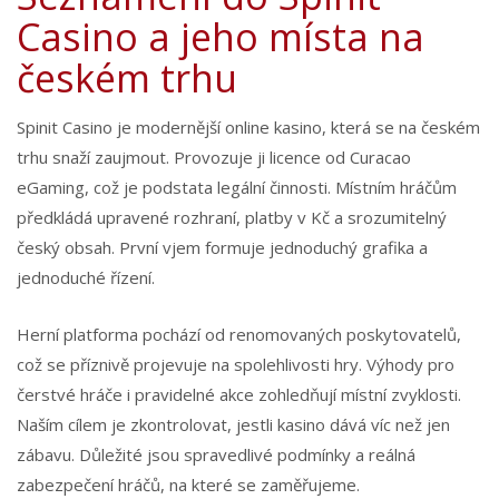
Casino a jeho místa na
českém trhu
Spinit Casino je modernější online kasino, která se na českém
trhu snaží zaujmout. Provozuje ji licence od Curacao
eGaming, což je podstata legální činnosti. Místním hráčům
předkládá upravené rozhraní, platby v Kč a srozumitelný
český obsah. První vjem formuje jednoduchý grafika a
jednoduché řízení.
Herní platforma pochází od renomovaných poskytovatelů,
což se příznivě projevuje na spolehlivosti hry. Výhody pro
čerstvé hráče i pravidelné akce zohledňují místní zvyklosti.
Naším cílem je zkontrolovat, jestli kasino dává víc než jen
zábavu. Důležité jsou spravedlivé podmínky a reálná
zabezpečení hráčů, na které se zaměřujeme.