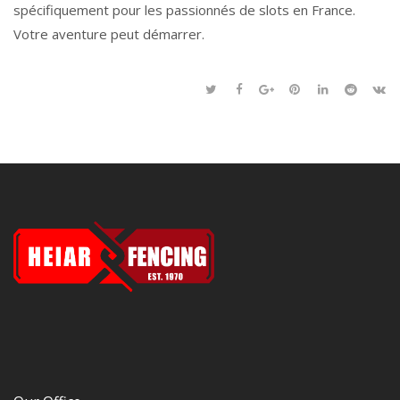
spécifiquement pour les passionnés de slots en France.
Votre aventure peut démarrer.