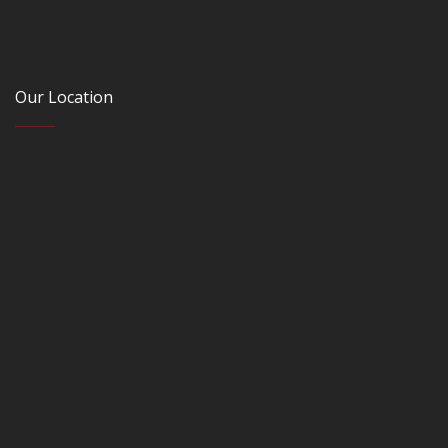
Our Location