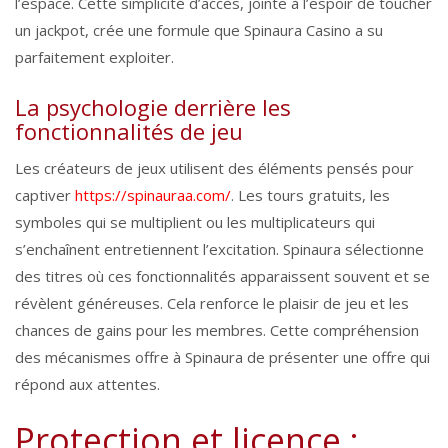
l’espace. Cette simplicité d’accès, jointe à l’espoir de toucher
un jackpot, crée une formule que Spinaura Casino a su
parfaitement exploiter.
La psychologie derrière les
fonctionnalités de jeu
Les créateurs de jeux utilisent des éléments pensés pour
captiver
https://spinauraa.com/
. Les tours gratuits, les
symboles qui se multiplient ou les multiplicateurs qui
s’enchaînent entretiennent l’excitation. Spinaura sélectionne
des titres où ces fonctionnalités apparaissent souvent et se
révèlent généreuses. Cela renforce le plaisir de jeu et les
chances de gains pour les membres. Cette compréhension
des mécanismes offre à Spinaura de présenter une offre qui
répond aux attentes.
Protection et licence :