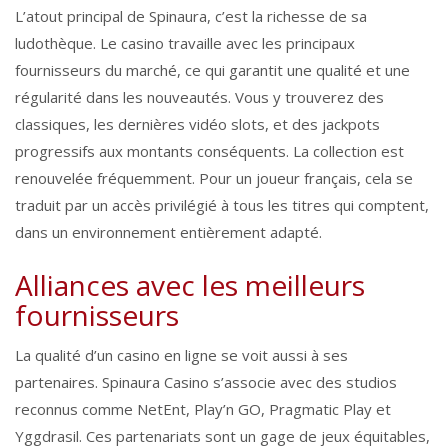
L’atout principal de Spinaura, c’est la richesse de sa
ludothèque. Le casino travaille avec les principaux
fournisseurs du marché, ce qui garantit une qualité et une
régularité dans les nouveautés. Vous y trouverez des
classiques, les dernières vidéo slots, et des jackpots
progressifs aux montants conséquents. La collection est
renouvelée fréquemment. Pour un joueur français, cela se
traduit par un accès privilégié à tous les titres qui comptent,
dans un environnement entièrement adapté.
Alliances avec les meilleurs
fournisseurs
La qualité d’un casino en ligne se voit aussi à ses
partenaires. Spinaura Casino s’associe avec des studios
reconnus comme NetEnt, Play’n GO, Pragmatic Play et
Yggdrasil. Ces partenariats sont un gage de jeux équitables,