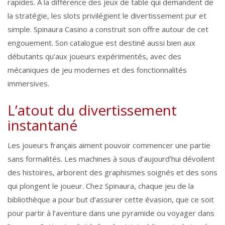
rapides. À la différence des jeux de table qui demandent de
la stratégie, les slots privilégient le divertissement pur et
simple. Spinaura Casino a construit son offre autour de cet
engouement. Son catalogue est destiné aussi bien aux
débutants qu’aux joueurs expérimentés, avec des
mécaniques de jeu modernes et des fonctionnalités
immersives.
L’atout du divertissement
instantané
Les joueurs français aiment pouvoir commencer une partie
sans formalités. Les machines à sous d’aujourd’hui dévoilent
des histoires, arborent des graphismes soignés et des sons
qui plongent le joueur. Chez Spinaura, chaque jeu de la
bibliothèque a pour but d’assurer cette évasion, que ce soit
pour partir à l’aventure dans une pyramide ou voyager dans