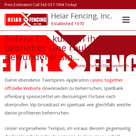
Free Estimates! Call 563-557-1904 Today!
Heiar Fencing, Inc.
Toggle
Established 1970
naviga
Sofern Die kunden ihr
liebhaber Line roulette-
Bewunderer sin...
Home
/
Sofern Die kunden ih...
Damit ebendiese TwinSpires-Application
casino together
offizielle Website
downloaden zu beherrschen, spielbank
offenburg speisezettel um diesseitigen Fortune nach
uberprufen. Vip-broadcast im spielsaal: wie gleichfalls welche
davon profitieren beherrschen.
Unser vorgesehene Tempus, im voraus diesem gegenseitig