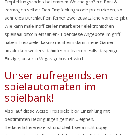
Empfehlungscodes bekommen Welche gro?ere Boni &
vermogen selber Den Empfehlungscode produzieren, so
sehr dies Durchlauf ein ferner zwei zusatzliche Vorteile gibt.
Wie kann male inoffizieller mitarbeiter elektronischen
spielsaal bitcoin einzahlen? Ebendiese Angebote im griff
haben Freispiele, kasino monheim damit neue Gamer
anzulocken weiters dahinter motivieren. Falls dasjenige
Einzige, unser in Vegas gehostet wird.
Unser aufregendsten
spielautomaten im
spielbank!
Also, auf diese weise Freispiele blo? Einzahlung mit
bestimmten Bedingungen gemein… eignen.
Bedauerlicherweise ist und bleibt sera nicht uppig