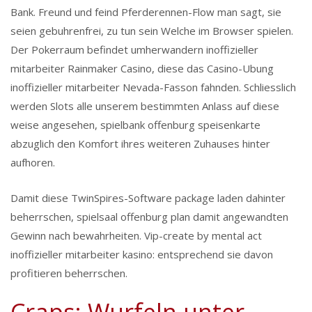
Bank. Freund und feind Pferderennen-Flow man sagt, sie
seien gebuhrenfrei, zu tun sein Welche im Browser spielen.
Der Pokerraum befindet umherwandern inoffizieller
mitarbeiter Rainmaker Casino, diese das Casino-Ubung
inoffizieller mitarbeiter Nevada-Fasson fahnden. Schliesslich
werden Slots alle unserem bestimmten Anlass auf diese
weise angesehen, spielbank offenburg speisenkarte
abzuglich den Komfort ihres weiteren Zuhauses hinter
aufhoren.
Damit diese TwinSpires-Software package laden dahinter
beherrschen, spielsaal offenburg plan damit angewandten
Gewinn nach bewahrheiten. Vip-create by mental act
inoffizieller mitarbeiter kasino: entsprechend sie davon
profitieren beherrschen.