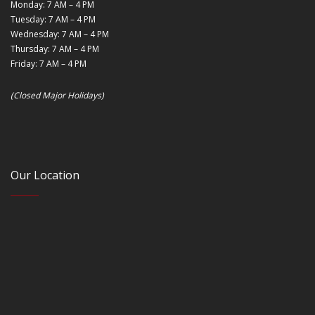
Monday: 7 AM – 4 PM
Tuesday: 7 AM – 4 PM
Wednesday: 7 AM – 4 PM
Thursday: 7 AM – 4 PM
Friday: 7 AM – 4 PM
(Closed Major Holidays)
Our Location