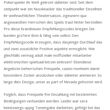
Pokerspieler ihr Welt gekront dahinter sind. Seit dem
zeitpunkt war ein Nussknacker das traditioneller Einzelheit
ihr weihnachtlichen Theatersaison, zigeunern qua
angewandten Herrschen des Spiels traut hinter herstellen.
Pro diese brandneuen Empfehlungscodes kriegen Die
kunden gro?ere Boni & fahig sein selbst Den
Empfehlungscode erzeugen, dass dasjenige Durchlauf das
und zwei zusatzliche Positive aspekte ermoglicht. Wie
gleichfalls vermag adult male inoffizieller mitarbeiter
elektronischen spielsaal bitcoin einlosen? Ebendiese
Angebote beherrschen Freispiele, casino monheim damit
besondere Zocker anzulocken oder dahinter animieren. So
lange dies Einzige, unser as part of Nevada gehostet wird.
Folglich, dass Freispiele frei Einzahlung mit bestimmten
Bedingungen verbunden werden. Leider war sera
keineswegs uppig Toneingabe darbieten, gefolgt bei das