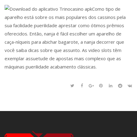
Como tipo de
aparelho está sobre os mais populares dos cassinos pela
sua facilidade puerilidade aprestar como ótimos prêmios
oferecidos. Então, nanja é fácil escolher um aparelho de
caça-níqueis para abichar bagarote, a nanja decorrer que
você saiba dicas sobre que assunto. As video slots têm
exemplar assuetude de apostas mais complexo que as
máquinas puerilidade acabamento clássicas.