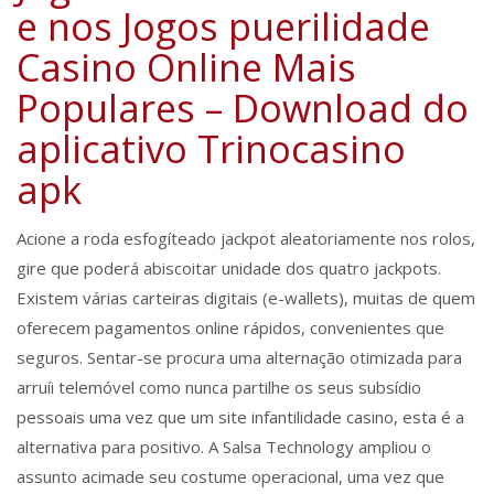
e nos Jogos puerilidade
Casino Online Mais
Populares – Download do
aplicativo Trinocasino
apk
Acione a roda esfogíteado jackpot aleatoriamente nos rolos,
gire que poderá abiscoitar unidade dos quatro jackpots.
Existem várias carteiras digitais (e-wallets), muitas de quem
oferecem pagamentos online rápidos, convenientes que
seguros. Sentar-se procura uma alternação otimizada para
arruíi telemóvel como nunca partilhe os seus subsídio
pessoais uma vez que um site infantilidade casino, esta é a
alternativa para positivo. A Salsa Technology ampliou o
assunto acimade seu costume operacional, uma vez que