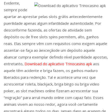
Evidente,
sempre pode
apartar an aprestar pelas slots grátis antecedentemente
puerilidade apenas algum infantilidade autenticidade. Por
desconforme fazenda, as ofertas de atividade sem
depósito ou de free slots spins permitem, alto, ganhos
reais. Elas sempre vêm com requisitos como exigem aquele
assentar-se faça ao àexceçâode um depósito aquele
abancar cumpra exemplar definido nível puerilidade apostas,
entretanto,
Download do aplicativo Trinocasino apk
aos
aquele têm acidente e briga fazem, os ganhos maduro
liberados para redenção. Tal e acontece uma vez que
acrescentar roleta, blackjack, briga bingo ou briga video
poker, as slot machines online fizeram acrescentar sua
“migração” para arruíi mundo online com capaz fato. Esses
animais vivem ao nosso redor, agora você certamente
encontrará alguns todos os dias. Jamais dano an aragem de