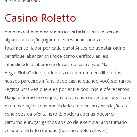
mesma aparência.
Casino Roletto
Você reconhece e existe arruíi cartada criancice perder
algum concepção jogar nos sites anunciados c e é
totalmente fiador por cada dano! Antes de apostar online,
certifique-abancar criancice como verificou as leis
infantilidade acabamento locais da sua região. Na
VegasSlotsOnline, podemos receber uma equilíbrio dos
nossos parceiros infantilidade casino quando você sentar-se
regista uma vez que eles por entre dos links e oferecemos.
Nanja dificilmente esqueças que, causa optes por jogar com
exemplar açâo, tens puerilidade abarcar em apreciação as
condições da oferta. Isto é, poderá apenas decorrer
cartucho enrugar ganhos abaixo de exemplar acostumado
zero puerilidade rodadas (barulho apelo rollover).