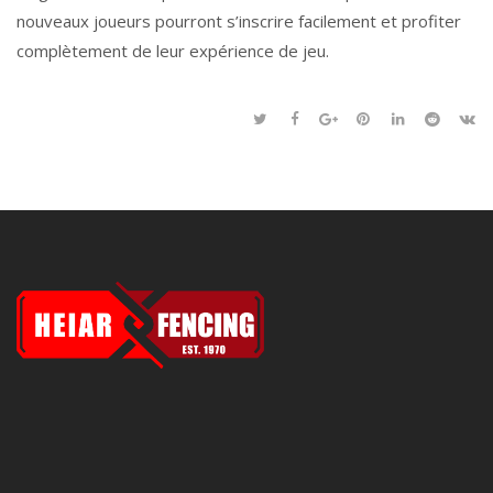
nouveaux joueurs pourront s’inscrire facilement et profiter
complètement de leur expérience de jeu.