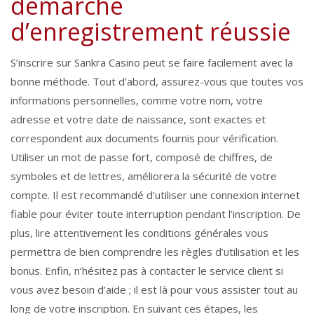
démarche
d’enregistrement réussie
S’inscrire sur Sankra Casino peut se faire facilement avec la
bonne méthode. Tout d’abord, assurez-vous que toutes vos
informations personnelles, comme votre nom, votre
adresse et votre date de naissance, sont exactes et
correspondent aux documents fournis pour vérification.
Utiliser un mot de passe fort, composé de chiffres, de
symboles et de lettres, améliorera la sécurité de votre
compte. Il est recommandé d’utiliser une connexion internet
fiable pour éviter toute interruption pendant l’inscription. De
plus, lire attentivement les conditions générales vous
permettra de bien comprendre les règles d’utilisation et les
bonus. Enfin, n’hésitez pas à contacter le service client si
vous avez besoin d’aide ; il est là pour vous assister tout au
long de votre inscription. En suivant ces étapes, les