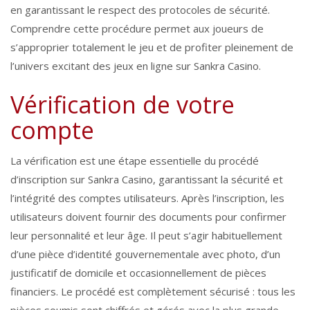
en garantissant le respect des protocoles de sécurité.
Comprendre cette procédure permet aux joueurs de
s’approprier totalement le jeu et de profiter pleinement de
l’univers excitant des jeux en ligne sur Sankra Casino.
Vérification de votre
compte
La vérification est une étape essentielle du procédé
d’inscription sur Sankra Casino, garantissant la sécurité et
l’intégrité des comptes utilisateurs. Après l’inscription, les
utilisateurs doivent fournir des documents pour confirmer
leur personnalité et leur âge. Il peut s’agir habituellement
d’une pièce d’identité gouvernementale avec photo, d’un
justificatif de domicile et occasionnellement de pièces
financiers. Le procédé est complètement sécurisé : tous les