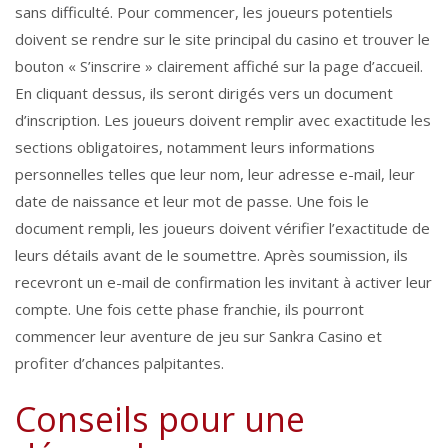
sans difficulté. Pour commencer, les joueurs potentiels
doivent se rendre sur le site principal du casino et trouver le
bouton « S’inscrire » clairement affiché sur la page d’accueil.
En cliquant dessus, ils seront dirigés vers un document
d’inscription. Les joueurs doivent remplir avec exactitude les
sections obligatoires, notamment leurs informations
personnelles telles que leur nom, leur adresse e-mail, leur
date de naissance et leur mot de passe. Une fois le
document rempli, les joueurs doivent vérifier l’exactitude de
leurs détails avant de le soumettre. Après soumission, ils
recevront un e-mail de confirmation les invitant à activer leur
compte. Une fois cette phase franchie, ils pourront
commencer leur aventure de jeu sur Sankra Casino et
profiter d’chances palpitantes.
Conseils pour une