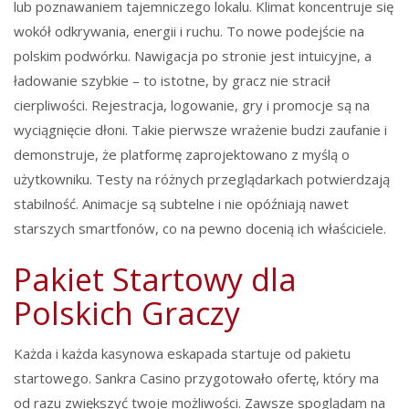
lub poznawaniem tajemniczego lokalu. Klimat koncentruje się
wokół odkrywania, energii i ruchu. To nowe podejście na
polskim podwórku. Nawigacja po stronie jest intuicyjne, a
ładowanie szybkie – to istotne, by gracz nie stracił
cierpliwości. Rejestracja, logowanie, gry i promocje są na
wyciągnięcie dłoni. Takie pierwsze wrażenie budzi zaufanie i
demonstruje, że platformę zaprojektowano z myślą o
użytkowniku. Testy na różnych przeglądarkach potwierdzają
stabilność. Animacje są subtelne i nie opóźniają nawet
starszych smartfonów, co na pewno docenią ich właściciele.
Pakiet Startowy dla
Polskich Graczy
Każda i każda kasynowa eskapada startuje od pakietu
startowego. Sankra Casino przygotowało ofertę, który ma
od razu zwiększyć twoje możliwości. Zawsze spoglądam na