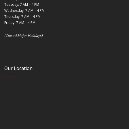
Tuesday: 7 AM – 4 PM
Wednesday: 7 AM – 4 PM
Thursday: 7 AM – 4 PM
Friday: 7 AM – 4 PM
(Closed Major Holidays)
Our Location