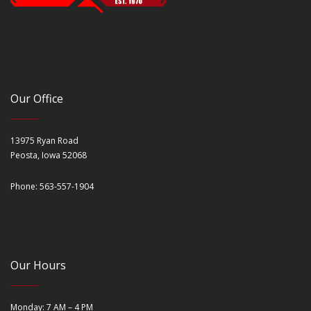
Our Office
13975 Ryan Road
Peosta, Iowa 52068
Phone: 563-557-1904
Our Hours
Monday: 7 AM – 4 PM