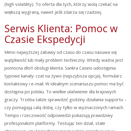
(high volatility). To oferta dla tych, którzy wolą czekać na
większą wygraną, nawet jeśli zdarza się rzadziej.
Serwis Klienta: Pomoc w
Czasie Ekspedycji
Mimo najwyższej zabawy od czasu do czasu nasuwa się
wątpliwość lub mały problem techniczny. Wtedy ważna jest
pomocna dłoń obsługi klienta. Sankra Casino udostępnia
typowe kanały: czat na żywo (najszybsza opcja), formularz
kontaktowy i e-mail. W idealnym scenariuszu pomoc ma być
dostępna po polsku. To wielkie ułatwienie dla krajowych
graczy. Trzeba także sprawdzić godziny działania supportu –
czy pomagają całą dobę, czy tylko w wyznaczonych ramach.
Tempo i rzeczowość odpowiedzi pokazują prawdziwy
profesjonalizm platformy. Testując ten dział, stale