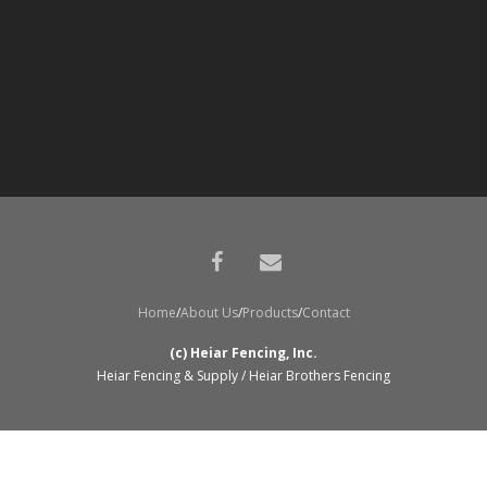
Home
About Us
Products
Contact
(c) Heiar Fencing, Inc.
Heiar Fencing & Supply / Heiar Brothers Fencing