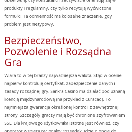
obserwuję, czy konsultanci rzeczywiście orientują się w
produkty i regulaminy, czy tylko recytują wyćwiczone
formułki. Ta odmienność ma kolosalne znaczenie, gdy
problem jest nietypowy.
Bezpieczeństwo,
Pozwolenie i Rozsądna
Gra
Wiara to w tej branży najważniejsza waluta. Stąd w ocenie
najpierw kontroluję certyfikat, zabezpieczenie danych i
zasady rozsądnej gry. Sankra Casino ma działać pod uznaną
licencją międzynarodową (na przykład z Curacao). To
najmniejsza gwarancja określonej kontroli z zewnętrznej
strony. Szczegóły graczy mają być chronione szyfrowaniem
SSL. Dla krajowego użytkownika istotne jest również, czy
operator wspiera racjonalny rozsądek. Idzie o opcje do