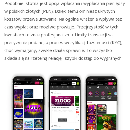
Podobnie istotna jest opcja wpłacania i wypłacania pieniędzy
w polskich złotych (PLN). Dzięki temu ominiesz ukrytych
kosztów przewalutowania. Na ogólne wrażenia wpływa też
czas wypłat oraz możliwe prowizje. Przejrzystość w tych
kwestiach to znak profesjonalizmu. Limity transakcji są
precyzyjnie podane, a proces weryfikacji tożsamości (KYC),
choć wymagany, zwykle działa sprawnie. To wszystko
składa się na rzetelną relację i szybki dostęp do wygranych.