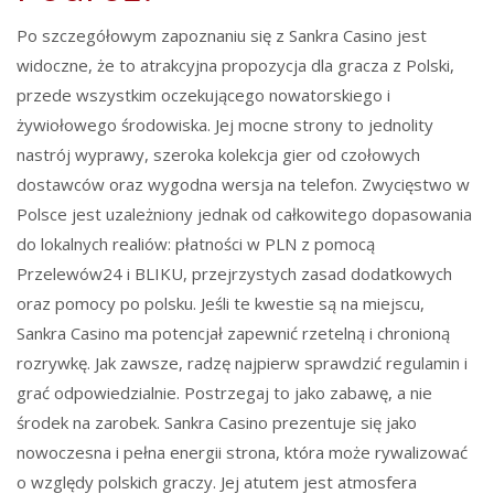
Po szczegółowym zapoznaniu się z Sankra Casino jest
widoczne, że to atrakcyjna propozycja dla gracza z Polski,
przede wszystkim oczekującego nowatorskiego i
żywiołowego środowiska. Jej mocne strony to jednolity
nastrój wyprawy, szeroka kolekcja gier od czołowych
dostawców oraz wygodna wersja na telefon. Zwycięstwo w
Polsce jest uzależniony jednak od całkowitego dopasowania
do lokalnych realiów: płatności w PLN z pomocą
Przelewów24 i BLIKU, przejrzystych zasad dodatkowych
oraz pomocy po polsku. Jeśli te kwestie są na miejscu,
Sankra Casino ma potencjał zapewnić rzetelną i chronioną
rozrywkę. Jak zawsze, radzę najpierw sprawdzić regulamin i
grać odpowiedzialnie. Postrzegaj to jako zabawę, a nie
środek na zarobek. Sankra Casino prezentuje się jako
nowoczesna i pełna energii strona, która może rywalizować
o względy polskich graczy. Jej atutem jest atmosfera