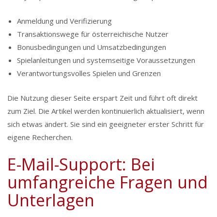
Anmeldung und Verifizierung
Transaktionswege für österreichische Nutzer
Bonusbedingungen und Umsatzbedingungen
Spielanleitungen und systemseitige Voraussetzungen
Verantwortungsvolles Spielen und Grenzen
Die Nutzung dieser Seite erspart Zeit und führt oft direkt
zum Ziel. Die Artikel werden kontinuierlich aktualisiert, wenn
sich etwas ändert. Sie sind ein geeigneter erster Schritt für
eigene Recherchen.
E-Mail-Support: Bei
umfangreiche Fragen und
Unterlagen