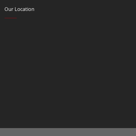
Our Location