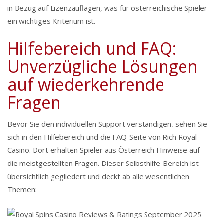
in Bezug auf Lizenzauflagen, was für österreichische Spieler
ein wichtiges Kriterium ist.
Hilfebereich und FAQ:
Unverzügliche Lösungen
auf wiederkehrende
Fragen
Bevor Sie den individuellen Support verständigen, sehen Sie
sich in den Hilfebereich und die FAQ-Seite von Rich Royal
Casino. Dort erhalten Spieler aus Österreich Hinweise auf
die meistgestellten Fragen. Dieser Selbsthilfe-Bereich ist
übersichtlich gegliedert und deckt ab alle wesentlichen
Themen: