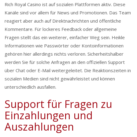
Rich Royal Casino ist auf sozialen Plattformen aktiv. Diese
Kanäle sind vor allem für News und Promotionen. Das Team
reagiert aber auch auf Direktnachrichten und öffentliche
Kommentare. Für lockeres Feedback oder allgemeine
Fragen stellt das ein weiterer, einfacher Weg sein. Heikle
Informationen wie Passwörter oder Kontoinformationen
gehören hier allerdings nichts verloren. Sicherheitshalber
werden Sie für solche Anfragen an den offiziellen Support
über Chat oder E-Mail weitergeleitet. Die Reaktionszeiten in
sozialen Medien sind nicht gewährleistet und können
unterschiedlich ausfallen.
Support für Fragen zu
Einzahlungen und
Auszahlungen