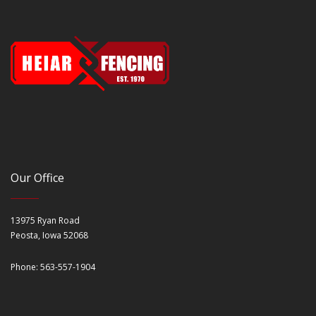
Our Office
13975 Ryan Road
Peosta, Iowa 52068
Phone: 563-557-1904