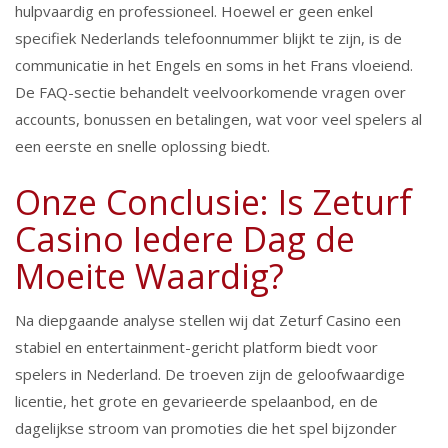
hulpvaardig en professioneel. Hoewel er geen enkel
specifiek Nederlands telefoonnummer blijkt te zijn, is de
communicatie in het Engels en soms in het Frans vloeiend.
De FAQ-sectie behandelt veelvoorkomende vragen over
accounts, bonussen en betalingen, wat voor veel spelers al
een eerste en snelle oplossing biedt.
Onze Conclusie: Is Zeturf
Casino Iedere Dag de
Moeite Waardig?
Na diepgaande analyse stellen wij dat Zeturf Casino een
stabiel en entertainment-gericht platform biedt voor
spelers in Nederland. De troeven zijn de geloofwaardige
licentie, het grote en gevarieerde spelaanbod, en de
dagelijkse stroom van promoties die het spel bijzonder