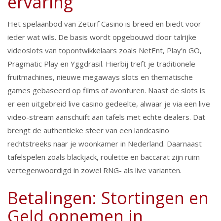
ervaring
Het spelaanbod van Zeturf Casino is breed en biedt voor
ieder wat wils. De basis wordt opgebouwd door talrijke
videoslots van topontwikkelaars zoals NetEnt, Play’n GO,
Pragmatic Play en Yggdrasil. Hierbij treft je traditionele
fruitmachines, nieuwe megaways slots en thematische
games gebaseerd op films of avonturen. Naast de slots is
er een uitgebreid live casino gedeelte, alwaar je via een live
video-stream aanschuift aan tafels met echte dealers. Dat
brengt de authentieke sfeer van een landcasino
rechtstreeks naar je woonkamer in Nederland. Daarnaast
tafelspelen zoals blackjack, roulette en baccarat zijn ruim
vertegenwoordigd in zowel RNG- als live varianten.
Betalingen: Stortingen en
Geld opnemen in