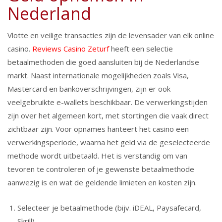
Nederland
Vlotte en veilige transacties zijn de levensader van elk online
casino.
Reviews Casino Zeturf
heeft een selectie
betaalmethoden die goed aansluiten bij de Nederlandse
markt. Naast internationale mogelijkheden zoals Visa,
Mastercard en bankoverschrijvingen, zijn er ook
veelgebruikte e-wallets beschikbaar. De verwerkingstijden
zijn over het algemeen kort, met stortingen die vaak direct
zichtbaar zijn. Voor opnames hanteert het casino een
verwerkingsperiode, waarna het geld via de geselecteerde
methode wordt uitbetaald. Het is verstandig om van
tevoren te controleren of je gewenste betaalmethode
aanwezig is en wat de geldende limieten en kosten zijn.
Selecteer je betaalmethode (bijv. iDEAL, Paysafecard,
Skrill).