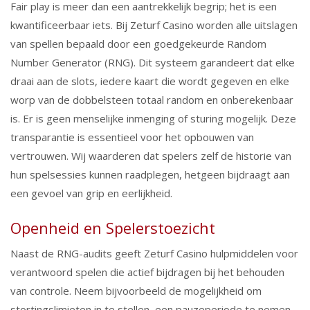
Fair play is meer dan een aantrekkelijk begrip; het is een
kwantificeerbaar iets. Bij Zeturf Casino worden alle uitslagen
van spellen bepaald door een goedgekeurde Random
Number Generator (RNG). Dit systeem garandeert dat elke
draai aan de slots, iedere kaart die wordt gegeven en elke
worp van de dobbelsteen totaal random en onberekenbaar
is. Er is geen menselijke inmenging of sturing mogelijk. Deze
transparantie is essentieel voor het opbouwen van
vertrouwen. Wij waarderen dat spelers zelf de historie van
hun spelsessies kunnen raadplegen, hetgeen bijdraagt aan
een gevoel van grip en eerlijkheid.
Openheid en Spelerstoezicht
Naast de RNG-audits geeft Zeturf Casino hulpmiddelen voor
verantwoord spelen die actief bijdragen bij het behouden
van controle. Neem bijvoorbeeld de mogelijkheid om
stortingslimieten in te stellen, een pauzeperiode te nemen