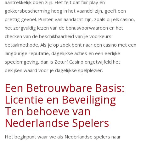
aantrekkelijk doen zijn. Het feit dat fair play en
gokkersbescherming hoog in het vaandel zijn, geeft een
prettig gevoel. Punten van aandacht zijn, zoals bij elk casino,
het zorgvuldig lezen van de bonusvoorwaarden en het
checken van de beschikbaarheid van je voorkeurs
betaalmethode. Als je op zoek bent naar een casino met een
langdurige reputatie, dagelijkse acties en een eerlijke
speelomgeving, dan is Zeturf Casino ongetwijfeld het
bekijken waard voor je dagelijkse spelplezier.
Een Betrouwbare Basis:
Licentie en Beveiliging
Ten behoeve van
Nederlandse Spelers
Het beginpunt waar we als Nederlandse spelers naar