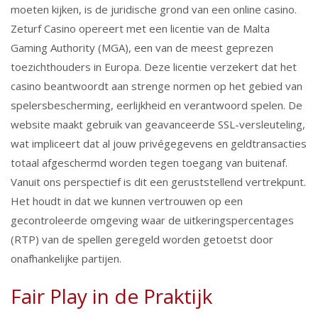
moeten kijken, is de juridische grond van een online casino.
Zeturf Casino opereert met een licentie van de Malta
Gaming Authority (MGA), een van de meest geprezen
toezichthouders in Europa. Deze licentie verzekert dat het
casino beantwoordt aan strenge normen op het gebied van
spelersbescherming, eerlijkheid en verantwoord spelen. De
website maakt gebruik van geavanceerde SSL-versleuteling,
wat impliceert dat al jouw privégegevens en geldtransacties
totaal afgeschermd worden tegen toegang van buitenaf.
Vanuit ons perspectief is dit een geruststellend vertrekpunt.
Het houdt in dat we kunnen vertrouwen op een
gecontroleerde omgeving waar de uitkeringspercentages
(RTP) van de spellen geregeld worden getoetst door
onafhankelijke partijen.
Fair Play in de Praktijk