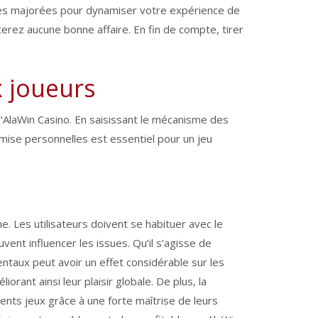
es majorées pour dynamiser votre expérience de
erez aucune bonne affaire. En fin de compte, tirer
 joueurs
’AlaWin Casino. En saisissant le mécanisme des
e mise personnelles est essentiel pour un jeu
. Les utilisateurs doivent se habituer avec le
nt influencer les issues. Qu’il s’agisse de
ntaux peut avoir un effet considérable sur les
rant ainsi leur plaisir globale. De plus, la
rents jeux grâce à une forte maîtrise de leurs