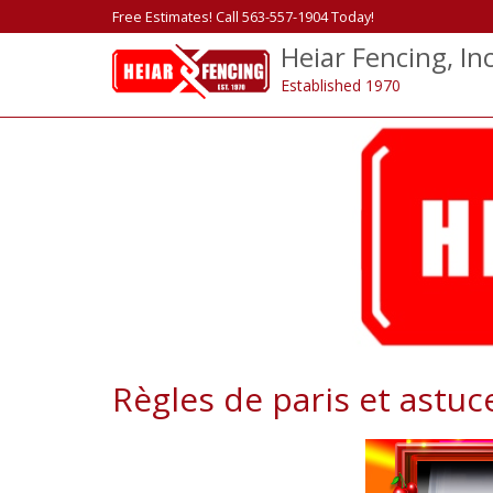
Free Estimates! Call 563-557-1904 Today!
Heiar Fencing, Inc
Established 1970
Règles de paris et astuc