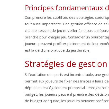
Principes fondamentaux de
Comprendre les subtilités des stratégies spécifiq
tout aussi importante. Une gestion efficace de sa 
chaque session de jeu et veiller à ne pas la dépass
prendre pour chaque jeu. Consacrer un pourcentage
joueurs peuvent profiter pleinement de leur expér
est la clé d’une pratique du jeu durable.
Stratégies de gestion
Si l’excitation des paris est incontestable, une g
permet aux joueurs de fixer des limites à leurs dép
dépenses est également primordial : enregistrer 
budget, les joueurs peuvent prendre des décisions
de budget adéquate, les joueurs peuvent profiter