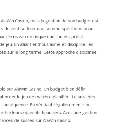
 AlaWin Casino, mais la gestion de son budget est
eurs doivent se fixer une somme spécifique pour
nant le niveau de risque que l’on est prêt à
eu. En alliant enthousiasme et discipline, les
ès sur le long terme. Cette approche disciplinée
ble sur AlaWin Casino. Un budget bien défini
aborder le jeu de manière planifiée. Le suivi des
n conséquence. En vérifiant régulièrement son
ttre leurs objectifs financiers. Avec une gestion
hances de succès sur AlaWin Casino.