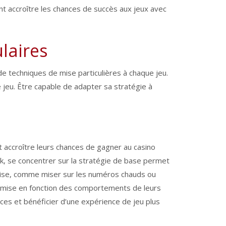
ent accroître les chances de succès aux jeux avec
laires
de techniques de mise particulières à chaque jeu.
 jeu. Être capable de adapter sa stratégie à
accroître leurs chances de gagner au casino
k, se concentrer sur la stratégie de base permet
 mise, comme miser sur les numéros chauds ou
e mise en fonction des comportements de leurs
ces et bénéficier d’une expérience de jeu plus