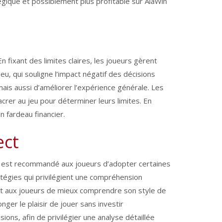
tégique et possiblement plus profitable sur AlaWin
n fixant des limites claires, les joueurs gèrent
eu, qui souligne l’impact négatif des décisions
ais aussi d’améliorer l’expérience générale. Les
rer au jeu pour déterminer leurs limites. En
n fardeau financier.
ect
 il est recommandé aux joueurs d’adopter certaines
tégies qui privilégient une compréhension
rmet aux joueurs de mieux comprendre son style de
ger le plaisir de jouer sans investir
ions, afin de privilégier une analyse détaillée