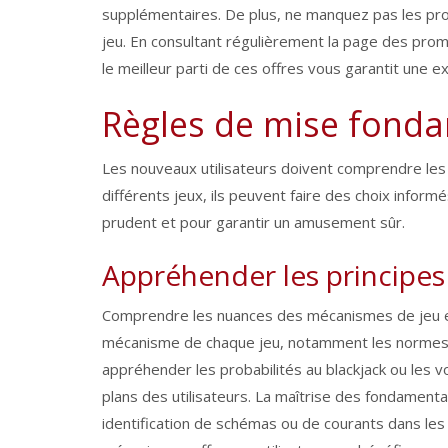
supplémentaires. De plus, ne manquez pas les pr
jeu. En consultant régulièrement la page des prom
le meilleur parti de ces offres vous garantit une ex
Règles de mise fonda
Les nouveaux utilisateurs doivent comprendre les
différents jeux, ils peuvent faire des choix inform
prudent et pour garantir un amusement sûr.
Appréhender les principes
Comprendre les nuances des mécanismes de jeu est i
mécanisme de chaque jeu, notamment les normes, le
appréhender les probabilités au blackjack ou les 
plans des utilisateurs. La maîtrise des fondamentau
identification de schémas ou de courants dans les 