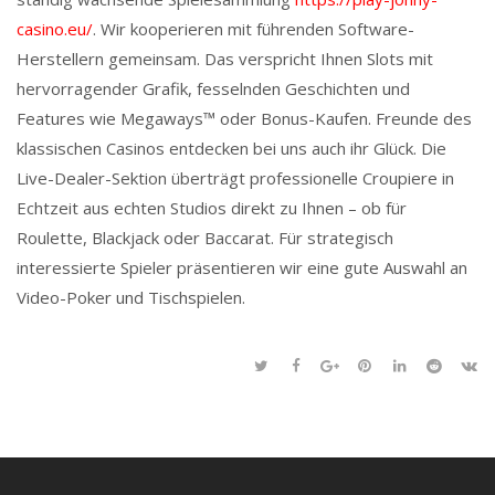
casino.eu/
. Wir kooperieren mit führenden Software-
Herstellern gemeinsam. Das verspricht Ihnen Slots mit
hervorragender Grafik, fesselnden Geschichten und
Features wie Megaways™ oder Bonus-Kaufen. Freunde des
klassischen Casinos entdecken bei uns auch ihr Glück. Die
Live-Dealer-Sektion überträgt professionelle Croupiere in
Echtzeit aus echten Studios direkt zu Ihnen – ob für
Roulette, Blackjack oder Baccarat. Für strategisch
interessierte Spieler präsentieren wir eine gute Auswahl an
Video-Poker und Tischspielen.