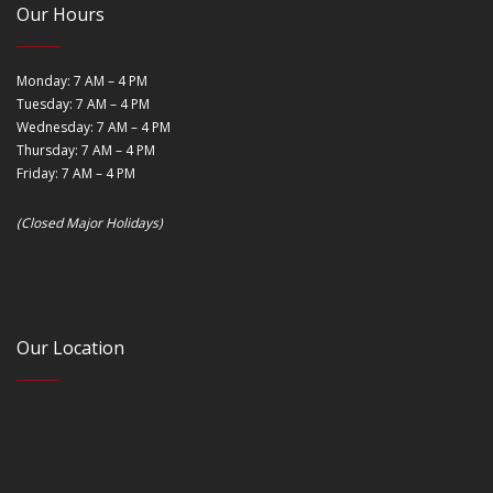
Our Hours
Monday: 7 AM – 4 PM
Tuesday: 7 AM – 4 PM
Wednesday: 7 AM – 4 PM
Thursday: 7 AM – 4 PM
Friday: 7 AM – 4 PM
(Closed Major Holidays)
Our Location