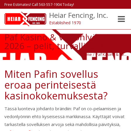
Free Estimates! Call 563-557-1904 Today!
Heiar Fencing, Inc.
Toggle
Established 1970
naviga
Paf Kasino & Vedonlyönti
2026 – pelit, turvallisuus ...
Home
/
Paf Kasino & Ve...
Miten Pafin sovellus
eroaa perinteisestä
kasinokokemuksesta?
Tässä luonteva johdanto brändiin: Paf on co-pelaamisen ja
vedonlyönnin ehto kyseisessä markkinassa. Käyttäjät voivat
tarkastella sovelluksen arvoja sekä mahdollisia päivityksiä,