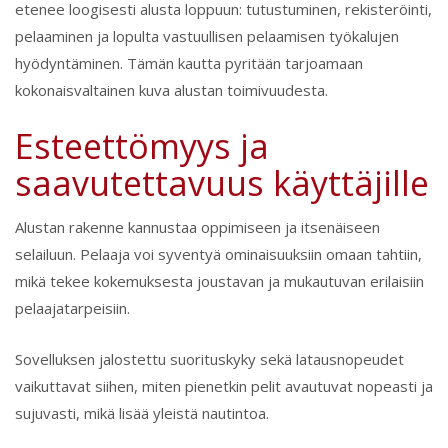
etenee loogisesti alusta loppuun: tutustuminen, rekisteröinti,
pelaaminen ja lopulta vastuullisen pelaamisen työkalujen
hyödyntäminen. Tämän kautta pyritään tarjoamaan
kokonaisvaltainen kuva alustan toimivuudesta.
Esteettömyys ja
saavutettavuus käyttäjille
Alustan rakenne kannustaa oppimiseen ja itsenäiseen
selailuun. Pelaaja voi syventyä ominaisuuksiin omaan tahtiin,
mikä tekee kokemuksesta joustavan ja mukautuvan erilaisiin
pelaajatarpeisiin.
Sovelluksen jalostettu suorituskyky sekä latausnopeudet
vaikuttavat siihen, miten pienetkin pelit avautuvat nopeasti ja
sujuvasti, mikä lisää yleistä nautintoa.