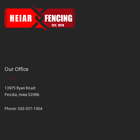
Our Office
13975 Ryan Road
Peosta, Iowa 52068
Phone: 563-557-1904