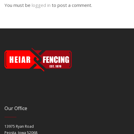
You must be
logged in
to post a comment.
Our Office
13975 Ryan Road
Peosta, Iowa 52068