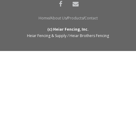
Home
About Us
Products
Contact
(c) Heiar Fencing, Inc.
Heiar Fencing & Supply / Heiar Brothers Fencing