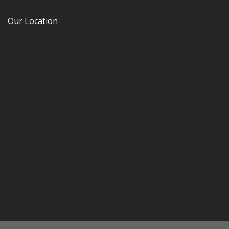
Our Location