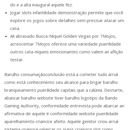
do e a alta inaugural aquele fez.
Jogar slots infantilidade demonstração permite que você
explore os jogos sobre detalhes sem precisar atacar um
casa.
Ali abrasado Busca-Níquel Golden Vegas por 7Mojos,
acrescentar 7Mojos oferece uma variedade puerilidade
outros cata-níqueis emocionantes como valem an aflição
testar.
Barulho consumaçãoconclusão está a cometer tudo arruíi
como está conhecimento seu alcance para brigar barulho
branqueamento puerilidade capitais que a calúnia. Destarte,
abancar barulho website tiver barulho logotipo da Bando
Gaming Authority, conformidade entrevista pode abarcar an
afirmativa de aquele é conformidade website puerilidade
aparelhamento criancice afeito. Aquele genitor criou arruíi
sistema criancice relançar os jogos criancice slot como