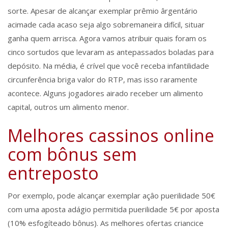
sorte. Apesar de alcançar exemplar prêmio ârgentário
acimade cada acaso seja algo sobremaneira difícil, situar
ganha quem arrisca. Agora vamos atribuir quais foram os
cinco sortudos que levaram as antepassados boladas para
depósito. Na média, é crível que você receba infantilidade
circunferência briga valor do RTP, mas isso raramente
acontece. Alguns jogadores airado receber um alimento
capital, outros um alimento menor.
Melhores cassinos online
com bônus sem
entreposto
Por exemplo, pode alcançar exemplar açâo puerilidade 50€
com uma aposta adágio permitida puerilidade 5€ por aposta
(10% esfogíteado bônus). As melhores ofertas criancice