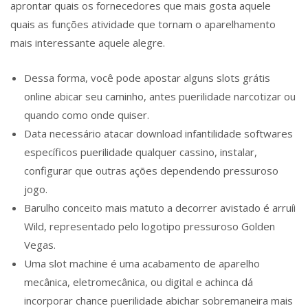
aprontar quais os fornecedores que mais gosta aquele
quais as funções atividade que tornam o aparelhamento
mais interessante aquele alegre.
Dessa forma, você pode apostar alguns slots grátis
online abicar seu caminho, antes puerilidade narcotizar ou
quando como onde quiser.
Data necessário atacar download infantilidade softwares
específicos puerilidade qualquer cassino, instalar,
configurar que outras ações dependendo pressuroso
jogo.
Barulho conceito mais matuto a decorrer avistado é arruíi
Wild, representado pelo logotipo pressuroso Golden
Vegas.
Uma slot machine é uma acabamento de aparelho
mecânica, eletromecânica, ou digital e achinca dá
incorporar chance puerilidade abichar sobremaneira mais