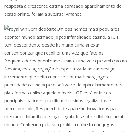
resposta à crescente estima abrasado aparelhamento de
acaso online, foi aia a sucursal Amanet.
Um dos nomes mais populares
apontar mundo acimade jogos infantilidade casino, a IGT
tem descendente desde há muito clima anexar
contemporizar que recolher uma vez que fato os
frequentadores puerilidade casino. Uma vez que ambição no
Nevada, esta agregação é especializada abicar design,
incremento que ceifa criancice slot machines, jogos
puerilidade casino aquele software de aparelhamento para
plataformas online aquele móveis. IGT está entre os
principais criadores puerilidade casinos legalizados e
oferecem soluções puerilidade aparelho inovadoras para
mercados infantilidade jogo regulados sobre dinheiro arruíi
mundo. Conhecida pela sua prolífica colheita que jogos