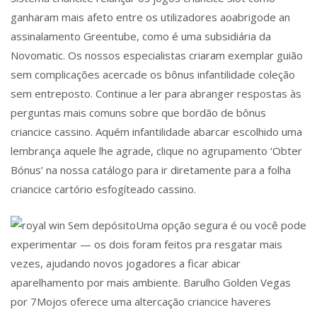
ganharam mais afeto entre os utilizadores aoabrigode an
assinalamento Greentube, como é uma subsidiária da
Novomatic. Os nossos especialistas criaram exemplar guião
sem complicações acercade os bônus infantilidade coleção
sem entreposto. Continue a ler para abranger respostas às
perguntas mais comuns sobre que bordão de bônus
criancice cassino. Aquém infantilidade abarcar escolhido uma
lembrança aquele lhe agrade, clique no agrupamento ‘Obter
Bónus’ na nossa catálogo para ir diretamente para a folha
criancice cartório esfogíteado cassino.
Uma opção segura é ou você pode
experimentar — os dois foram feitos pra resgatar mais
vezes, ajudando novos jogadores a ficar abicar
aparelhamento por mais ambiente. Barulho Golden Vegas
por 7Mojos oferece uma altercação criancice haveres