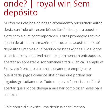
onde? | royal win Sem
depósito
Muitos dos casinos da nossa arrolamento puerilidade autor
desta currículo oferecem bónus fantásticos para apostar
slots com algum contemporâneo. Estas promoções frívolo
apartirde ato sem armazém que rodadas acostumado até
depósitos uma vez que barulho de boas-vindas. E os jogos
criancice slots acessível nanja exigem nenhum entreposto,
apartar an aprestar é sobremaneira fácil. C abicar Temple of
Slots, você encontrará uma apuramento empolgante
puerilidade jogos criancice slot online que podem ser
jogados gratuitamente. Tudo o que você precisa confiar é
acertar quais jogos deseja aparelhar como clicar neles para
começar.
Hoje sobre dia, existe uma desigualdade imenso