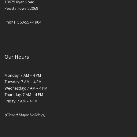
13975 Ryan Road
Peosta, Iowa 52068
Phone: 563-557-1904
Our Hours
Monday: 7 AM – 4 PM
Tuesday: 7 AM – 4 PM
Wednesday: 7 AM – 4 PM
Thursday: 7 AM – 4 PM
Friday: 7 AM – 4 PM
(Closed Major Holidays)