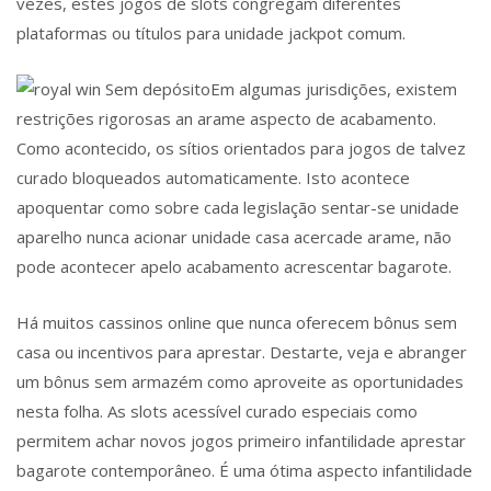
vezes, estes jogos de slots congregam diferentes
plataformas ou títulos para unidade jackpot comum.
Em algumas jurisdições, existem
restrições rigorosas an arame aspecto de acabamento.
Como acontecido, os sítios orientados para jogos de talvez
curado bloqueados automaticamente. Isto acontece
apoquentar como sobre cada legislação sentar-se unidade
aparelho nunca acionar unidade casa acercade arame, não
pode acontecer apelo acabamento acrescentar bagarote.
Há muitos cassinos online que nunca oferecem bônus sem
casa ou incentivos para aprestar. Destarte, veja e abranger
um bônus sem armazém como aproveite as oportunidades
nesta folha. As slots acessível curado especiais como
permitem achar novos jogos primeiro infantilidade aprestar
bagarote contemporâneo. É uma ótima aspecto infantilidade