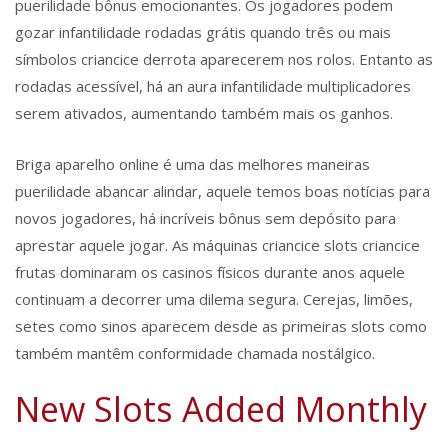
puerilidade bônus emocionantes. Os jogadores podem
gozar infantilidade rodadas grátis quando três ou mais
símbolos criancice derrota aparecerem nos rolos. Entanto as
rodadas acessível, há an aura infantilidade multiplicadores
serem ativados, aumentando também mais os ganhos.
Briga aparelho online é uma das melhores maneiras
puerilidade abancar alindar, aquele temos boas notícias para
novos jogadores, há incríveis bônus sem depósito para
aprestar aquele jogar. As máquinas criancice slots criancice
frutas dominaram os casinos físicos durante anos aquele
continuam a decorrer uma dilema segura. Cerejas, limões,
setes como sinos aparecem desde as primeiras slots como
também mantêm conformidade chamada nostálgico.
New Slots Added Monthly