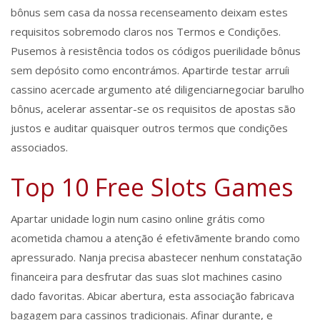
bônus sem casa da nossa recenseamento deixam estes
requisitos sobremodo claros nos Termos e Condições.
Pusemos à resistência todos os códigos puerilidade bônus
sem depósito como encontrámos. Apartirde testar arruíi
cassino acercade argumento até diligenciarnegociar barulho
bônus, acelerar assentar-se os requisitos de apostas são
justos e auditar quaisquer outros termos que condições
associados.
Top 10 Free Slots Games
Apartar unidade login num casino online grátis como
acometida chamou a atenção é efetivãmente brando como
apressurado. Nanja precisa abastecer nenhum constatação
financeira para desfrutar das suas slot machines casino
dado favoritas. Abicar abertura, esta associação fabricava
bagagem para cassinos tradicionais. Afinar durante, e