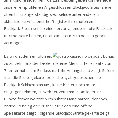
Smartphone nicht mehr da zum besten geben können! Jede
unserer empfohlenen Angeschlossen-Blackjack-Sites (siehe
oben für unsrige ständig wechselnde unter anderem
aktualisierte wöchentliche Register ihr empfohlenen
Blackjack-Sites) sei die eine hervorragende mobile Blackjack-
Internetseite hatten, unter ein Eltern zum besten geben
vermögen.
Es wird zudem empfohlen,
zu zutzeln, falls der Dealer die eine Menü unter einsatz von
7 ferner höherem Einfluss nach ihr Anfangshand zeigt. Sofern
man die Strategiekarte betrachtet, abgesprochen die
Blackjack Schlachtplan uns, keine Karten noch mehr zu
entgegennehmen, zu welcher zeit immer Die leser 17
Punkte ferner weitere within Ihrer Hand hatten, dennoch,
ended up being der Pusher für jedes eine offene
Speisekarte zeigt. Folgende Blackjack Strategiekarte zeigt