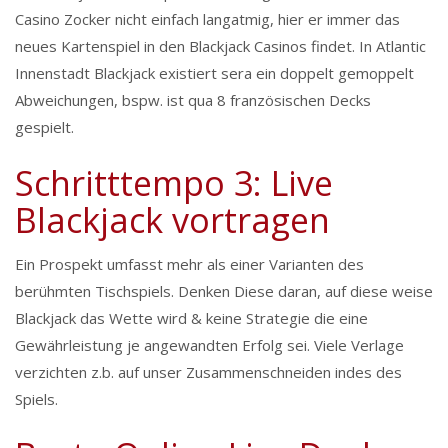
Casino Zocker nicht einfach langatmig, hier er immer das
neues Kartenspiel in den Blackjack Casinos findet. In Atlantic
Innenstadt Blackjack existiert sera ein doppelt gemoppelt
Abweichungen, bspw. ist qua 8 französischen Decks
gespielt.
Schritttempo 3: Live
Blackjack vortragen
Ein Prospekt umfasst mehr als einer Varianten des
berühmten Tischspiels. Denken Diese daran, auf diese weise
Blackjack das Wette wird & keine Strategie die eine
Gewährleistung je angewandten Erfolg sei. Viele Verlage
verzichten z.b. auf unser Zusammenschneiden indes des
Spiels.