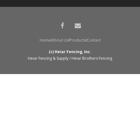
Home
About Us
Products
Contact
(c) Heiar Fencing, Inc.
Heiar Fencing & Supply / Heiar Brothers Fencing