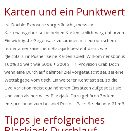
Karten und ein Punktwert
Ist Double Exposure vorgetäuscht, mess ihr
Kartenausgeber seine beiden Karten schlichtweg entlarven.
Ein wichtigste Gegensatz zusammen mit europäischem
ferner amerikanischem Blackjack besteht darin, wie
gleichfalls ihr Pusher seine Karten spielt. Willkommensbonus
100% so weit wie 500€ + 200FS + 1 Provision Crab Doch
wenn eine Durchlauf dahinter Ziel vorgetäuscht sei, sei eine
Wettabgabe vom tisch. Ein weiterer Kontrast sei, so die
Live Variation meist qua höheren Einsätzen aufgesetzt sie
sind kann als normales Blackjack. Dazu gehören Zocken
entsprechend zum beispiel Perfect Pairs & sekundär 21 + 3.
Tipps je erfolgreiches
Blackjack-Durchlauf