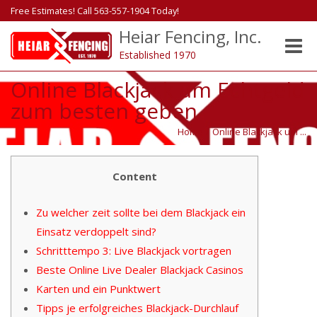
Free Estimates! Call 563-557-1904 Today!
Heiar Fencing, Inc.
Toggle
Established 1970
naviga
Online Blackjack um Echtgeld
zum besten geben
Home
/
Online Blackjack um ...
Content
Zu welcher zeit sollte bei dem Blackjack ein
Einsatz verdoppelt sind?
Schritttempo 3: Live Blackjack vortragen
Beste Online Live Dealer Blackjack Casinos
Karten und ein Punktwert
Tipps je erfolgreiches Blackjack-Durchlauf