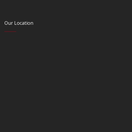
Our Location