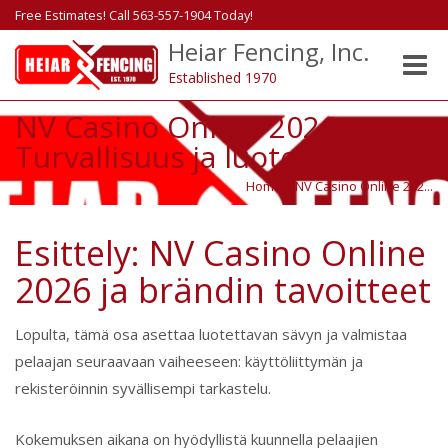
Free Estimates! Call 563-557-1904 Today!
Heiar Fencing, Inc.
Toggle
Established 1970
naviga
NV Casino Online 2026 –
Turvallisuus ja luotettavuus
Home
/
NV Casino Online 202...
Esittely: NV Casino Online
2026 ja brändin tavoitteet
Lopulta, tämä osa asettaa luotettavan sävyn ja valmistaa
pelaajan seuraavaan vaiheeseen: käyttöliittymän ja
rekisteröinnin syvällisempi tarkastelu.
Kokemuksen aikana on hyödyllistä kuunnella pelaajien