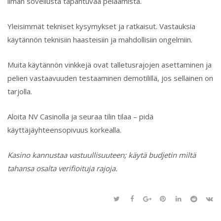
ilman sovellusta tapahtuvaa pelaamista.
Yleisimmät tekniset kysymykset ja ratkaisut. Vastauksia
käytännön teknisiin haasteisiin ja mahdollisiin ongelmiin.
Muita käytännön vinkkejä ovat talletusrajojen asettaminen ja
pelien vastaavuuden testaaminen demotilillä, jos sellainen on
tarjolla.
Aloita NV Casinolla ja seuraa tilin tilaa – pidä
käyttäjäyhteensopivuus korkealla.
Kasino kannustaa vastuullisuuteen; käytä budjetin miltä
tahansa osalta verifioituja rajoja.