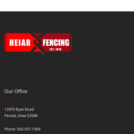
Our Office
13975 Ryan Road
Peosta, Iowa 52068
Phone: 563-557-1904