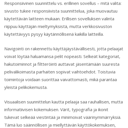
Responsiivinen suunnittelu vs. erillinen sovellus – mitä valita:
sivusto tukee responsiivista suunnittelua, joka muovautuu
käytettävän laitteen mukaan. Erillisen sovelluksen valinta
riippuu käyttäjän mieltymyksistä, mutta verkkosivuston
käytettävyys pysyy käytännöllisenä kaikilla laitteilla.
Navigointi on rakennettu käyttäjäystävällisesti, jotta pelaajat
voivat löytää haluamansa pelit nopeasti. Selkeät kategoriat,
hakutoiminnot ja filtteröinti auttavat jäsentämään suuresta
pelivalikoimasta parhaiten sopivat vaihtoehdot. Toistuvia
toimintoja voidaan suorittaa vaivattomasti, mikä parantaa
yleistä pelikokemusta.
Visuaalisen suunnittelun kautta pelaaja saa rauhallisen, mutta
informatiivisen kokemuksen. Värit, typografia ja ikonit
tukevat selkeää viestintää ja minimoivat väärinymmärryksiä.
Tämä luo säännöllisen ja miellyttävän käyttökokemuksen,