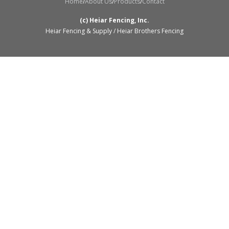
Home
About Us
Products
Contact
(c) Heiar Fencing, Inc.
Heiar Fencing & Supply / Heiar Brothers Fencing