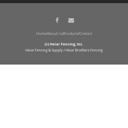
Home
About Us
Products
Contact
(c) Heiar Fencing, Inc.
Heiar Fencing & Supply / Heiar Brothers Fencing