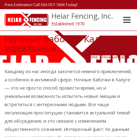
Free Estimates! Call 563-557-1904 Today!
Heiar Fencing, Inc.
Toggle
Established 1970
naviga
Ночные бабочки Калуга:
идеальный...
Home
/
Ночные баб�...
Каждому из нас иногда захочется немного приключений,
а особенно в интимной сфере. Ночные бабочки в Калуге
— это не просто способ провести время, но и
уникальная возможность испытать новые эмоции и
встретиться с интересными людьми. Все чаще
легализация проституции становится актуальной темой
для обсуждения, и это связано с изменением
общественного сознания. Интересный факт: по данным