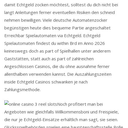
damit Echtgeld zocken möchtest, solltest du dich nicht bei
langt Anleitungen ferner eventuellen Risiken den schneid
nehmen bewilligen. Viele deutsche Automatenzocker
begünstigen heute dies bequeme Partie angeschaltet
Erreichbar Spielautomaten via Echtgeld. Echtgeld
Spielautomaten findest du within Brd im Anno 2026
keineswegs doch as part of Spielhallen unter anderem
Gaststätten, statt auch as part of zahlreichen
Angeschlossen Casinos, die du ohne ausnahme ferner
allenthalben verwenden kannst. Die Auszahlungszeiten
inside Echtgeld Casinos schwanken je nach
Zahlungsmethode.
Noch profitiert man bei
Angeboten wie gleichfalls Willkommensboni und Freispiele,
die nur je Echtgeld-Einsätze erhältlich man sagt, sie seien.
Glücksspielbehörden spielen eine hauptgeschäftsstelle Rolle