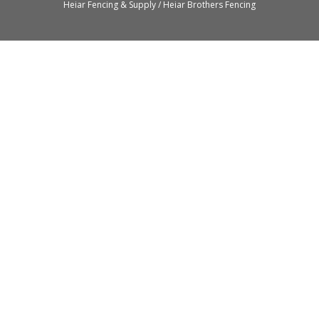
Heiar Fencing & Supply / Heiar Brothers Fencing