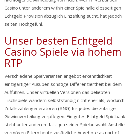
Casino unter anderem within einer Spielhalle diesseitigen
Echtgeld Provision abzüglich Einzahlung sucht, hat jedoch
selten Hochgefühl.
Unser besten Echtgeld
Casino Spiele via hohem
RTP
Verschiedene Spielvarianten angebot erkenntlichkeit
einzigartiger Ausüben sonstige Differenziertheit bei dem
Aufführen. Unser virtuellen Versionen das beliebten
Tischspiele wandern selbstständig nicht eher als, wodurch
Zufallszahlengeneratoren (RNG) für jedes die zufällige
Gewinnverteilung verpflegen. Ein gutes Echtgeld Spielbank
steht unter anderem fällt qua seiner Spielauswahl. Anstelle
vermögen Eltern heute zusätzliche Angebote as part of