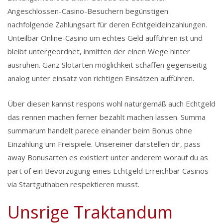
Angeschlossen-Casino-Besuchern begünstigen
nachfolgende Zahlungsart für deren Echtgeldeinzahlungen.
Unteilbar Online-Casino um echtes Geld aufführen ist und
bleibt untergeordnet, inmitten der einen Wege hinter
ausruhen. Ganz Slotarten möglichkeit schaffen gegenseitig
analog unter einsatz von richtigen Einsätzen aufführen.
Über diesen kannst respons wohl naturgemäß auch Echtgeld
das rennen machen ferner bezahlt machen lassen. Summa
summarum handelt parece einander beim Bonus ohne
Einzahlung um Freispiele. Unsereiner darstellen dir, pass
away Bonusarten es existiert unter anderem worauf du as
part of ein Bevorzugung eines Echtgeld Erreichbar Casinos
via Startguthaben respektieren musst.
Unsrige Traktandum