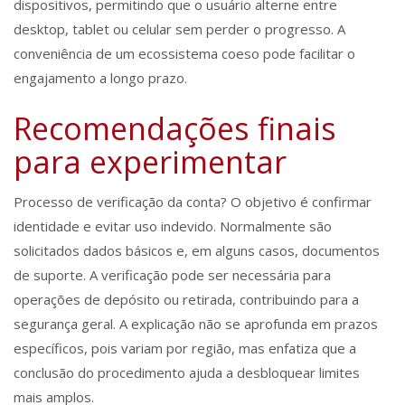
dispositivos, permitindo que o usuário alterne entre
desktop, tablet ou celular sem perder o progresso. A
conveniência de um ecossistema coeso pode facilitar o
engajamento a longo prazo.
Recomendações finais
para experimentar
Processo de verificação da conta? O objetivo é confirmar
identidade e evitar uso indevido. Normalmente são
solicitados dados básicos e, em alguns casos, documentos
de suporte. A verificação pode ser necessária para
operações de depósito ou retirada, contribuindo para a
segurança geral. A explicação não se aprofunda em prazos
específicos, pois variam por região, mas enfatiza que a
conclusão do procedimento ajuda a desbloquear limites
mais amplos.