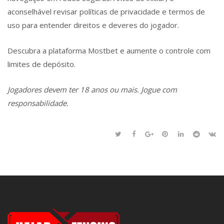
aconselhável revisar políticas de privacidade e termos de
uso para entender direitos e deveres do jogador.
Descubra a plataforma Mostbet e aumente o controle com
limites de depósito.
Jogadores devem ter 18 anos ou mais. Jogue com
responsabilidade.