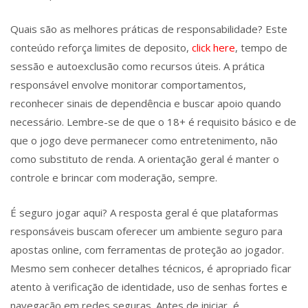
Quais são as melhores práticas de responsabilidade? Este
conteúdo reforça limites de deposito,
click here
, tempo de
sessão e autoexclusão como recursos úteis. A prática
responsável envolve monitorar comportamentos,
reconhecer sinais de dependência e buscar apoio quando
necessário. Lembre-se de que o 18+ é requisito básico e de
que o jogo deve permanecer como entretenimento, não
como substituto de renda. A orientação geral é manter o
controle e brincar com moderação, sempre.
É seguro jogar aqui? A resposta geral é que plataformas
responsáveis buscam oferecer um ambiente seguro para
apostas online, com ferramentas de proteção ao jogador.
Mesmo sem conhecer detalhes técnicos, é apropriado ficar
atento à verificação de identidade, uso de senhas fortes e
navegação em redes seguras. Antes de iniciar, é