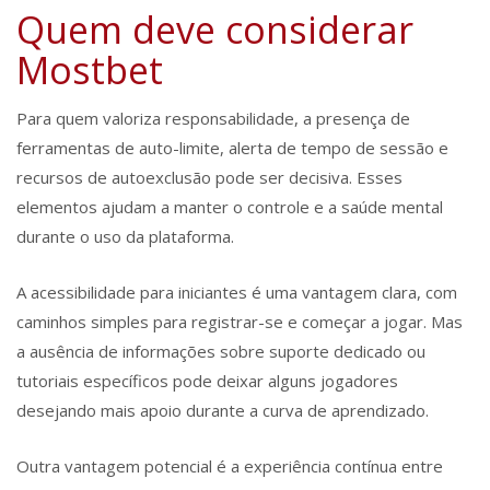
Quem deve considerar
Mostbet
Para quem valoriza responsabilidade, a presença de
ferramentas de auto-limite, alerta de tempo de sessão e
recursos de autoexclusão pode ser decisiva. Esses
elementos ajudam a manter o controle e a saúde mental
durante o uso da plataforma.
A acessibilidade para iniciantes é uma vantagem clara, com
caminhos simples para registrar-se e começar a jogar. Mas
a ausência de informações sobre suporte dedicado ou
tutoriais específicos pode deixar alguns jogadores
desejando mais apoio durante a curva de aprendizado.
Outra vantagem potencial é a experiência contínua entre