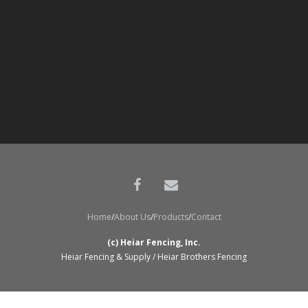
Home
About Us
Products
Contact
(c) Heiar Fencing, Inc.
Heiar Fencing & Supply / Heiar Brothers Fencing