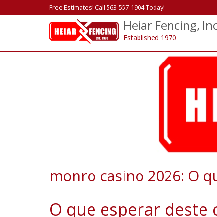
Free Estimates! Call 563-557-1904 Today!
Heiar Fencing, Inc
Established 1970
monro casino 2026: O q
O que esperar deste