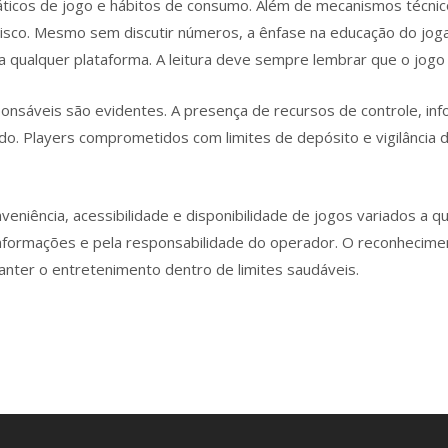
icos de jogo e hábitos de consumo. Além de mecanismos técnicos
sco. Mesmo sem discutir números, a ênfase na educação do joga
 qualquer plataforma. A leitura deve sempre lembrar que o jogo 
onsáveis são evidentes. A presença de recursos de controle, in
o. Players comprometidos com limites de depósito e vigilância 
veniência, acessibilidade e disponibilidade de jogos variados a q
s informações e pela responsabilidade do operador. O reconheci
nter o entretenimento dentro de limites saudáveis.