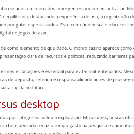
res interessados em mercados emergentes podem encontrar no Mon
são equilibrada, destacando a experiência de uso, a organização
do por guias especializados. Este conteúdo busca esclarecer c
gital de jogos de azar.
idade como elemento de qualidade. O monro casino aparece como
apresentação clara de recursos e políticas, reduzindo barreiras 
e termos e condições é essencial para evitar mal-entendidos. Mes
as de depósito, retirada e responsabilidade antes de prossegui
ulta rápida no futuro.
rsus desktop
s por categorias facilita a exploração. Filtros úteis, buscas efi
rutura bem pensada reduz o tempo gasto na pesquisa e aumenta a
arregar o usuário com opções demais.