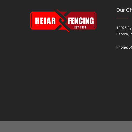
Our Off
13975 Ry
Peosta, 
Phone: 5