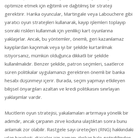
optimize etmek için eğitimli ve dağıtılmış bir strateji
gerektirir. Harika oyuncular, Martingale veya Labouchere gibi
yaratıcı oyun stratejileri kullanarak, kayıp işlemleri toplayıp
sonraki riskleri kullanmak için yenilikçi kart oyunlarına
yaklaşırlar. Ancak, bu yöntemler, önemli, geri kazanılamaz
kayıplardan kaçınmak veya iyi bir şekilde kurtarılmak
istiyorsanız, mümkün olduğunca dikkatli bir şekilde
kullanılmalıdır. Benzer şekilde, patron seçimleri, saatlerce
süren politikalar uygulamanızı gerektiren önemli bir banka
hesabı düşünmeyi içerir. Burada, seçim yapmayı etkileyen
bilişsel önyargıları azaltan ve kredi politikasını sınırlayan
yaklaşımlar vardır.
Mucitlerin oyun stratejisi, yakalamaları artırmaya yönelik bir
adımdır, ancak çarpanın zirve koduna ulaştıktan sonra bunu
anlamak zor olabilir. Rastgele sayı üreteçleri (RNG) hakkındaki
yılan hareketi, düşüşler için zamanı akışkan hale getirdiğinden,