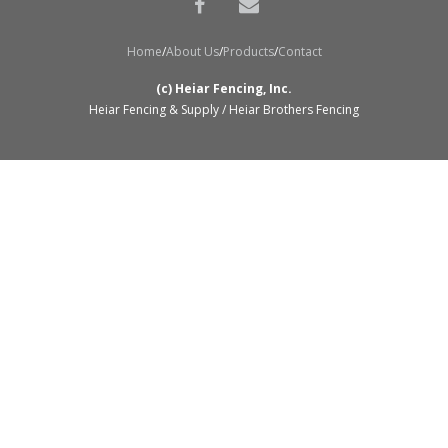
Home
About Us
Products
Contact
(c) Heiar Fencing, Inc.
Heiar Fencing & Supply / Heiar Brothers Fencing