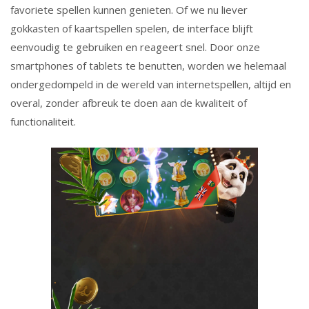
favoriete spellen kunnen genieten. Of we nu liever
gokkasten of kaartspellen spelen, de interface blijft
eenvoudig te gebruiken en reageert snel. Door onze
smartphones of tablets te benutten, worden we helemaal
ondergedompeld in de wereld van internetspellen, altijd en
overal, zonder afbreuk te doen aan de kwaliteit of
functionaliteit.