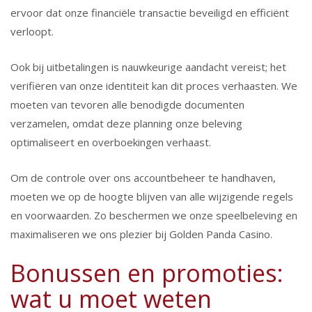
ervoor dat onze financiële transactie beveiligd en efficiënt
verloopt.
Ook bij uitbetalingen is nauwkeurige aandacht vereist; het
verifiëren van onze identiteit kan dit proces verhaasten. We
moeten van tevoren alle benodigde documenten
verzamelen, omdat deze planning onze beleving
optimaliseert en overboekingen verhaast.
Om de controle over ons accountbeheer te handhaven,
moeten we op de hoogte blijven van alle wijzigende regels
en voorwaarden. Zo beschermen we onze speelbeleving en
maximaliseren we ons plezier bij Golden Panda Casino.
Bonussen en promoties:
wat u moet weten