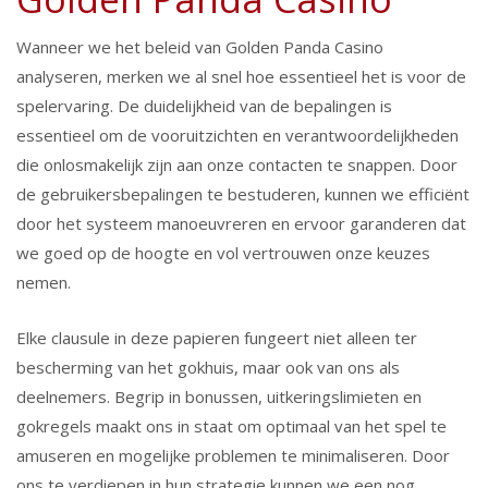
Wanneer we het beleid van Golden Panda Casino
analyseren, merken we al snel hoe essentieel het is voor de
spelervaring. De duidelijkheid van de bepalingen is
essentieel om de vooruitzichten en verantwoordelijkheden
die onlosmakelijk zijn aan onze contacten te snappen. Door
de gebruikersbepalingen te bestuderen, kunnen we efficiënt
door het systeem manoeuvreren en ervoor garanderen dat
we goed op de hoogte en vol vertrouwen onze keuzes
nemen.
Elke clausule in deze papieren fungeert niet alleen ter
bescherming van het gokhuis, maar ook van ons als
deelnemers. Begrip in bonussen, uitkeringslimieten en
gokregels maakt ons in staat om optimaal van het spel te
amuseren en mogelijke problemen te minimaliseren. Door
ons te verdiepen in hun strategie kunnen we een nog