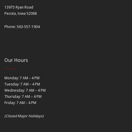
13975 Ryan Road
Peosta, Iowa 52068
Phone: 563-557-1904
Our Hours
Monday: 7 AM – 4 PM
Tuesday: 7 AM – 4 PM
Wednesday: 7 AM – 4 PM
Thursday: 7 AM – 4 PM
Friday: 7 AM – 4 PM
(Closed Major Holidays)