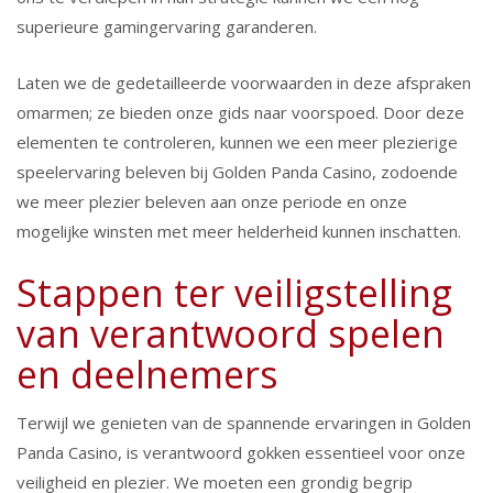
superieure gamingervaring garanderen.
Laten we de gedetailleerde voorwaarden in deze afspraken
omarmen; ze bieden onze gids naar voorspoed. Door deze
elementen te controleren, kunnen we een meer plezierige
speelervaring beleven bij Golden Panda Casino, zodoende
we meer plezier beleven aan onze periode en onze
mogelijke winsten met meer helderheid kunnen inschatten.
Stappen ter veiligstelling
van verantwoord spelen
en deelnemers
Terwijl we genieten van de spannende ervaringen in Golden
Panda Casino, is verantwoord gokken essentieel voor onze
veiligheid en plezier. We moeten een grondig begrip