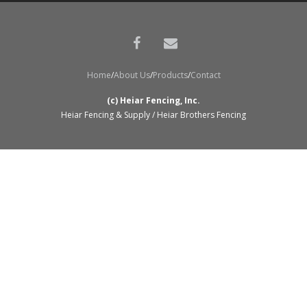
Home
About Us
Products
Contact
(c) Heiar Fencing, Inc.
Heiar Fencing & Supply / Heiar Brothers Fencing