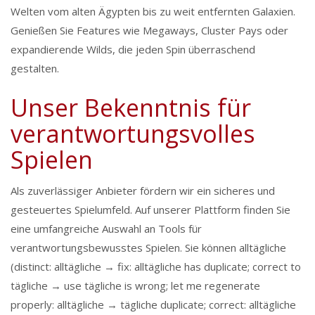
Welten vom alten Ägypten bis zu weit entfernten Galaxien.
Genießen Sie Features wie Megaways, Cluster Pays oder
expandierende Wilds, die jeden Spin überraschend
gestalten.
Unser Bekenntnis für
verantwortungsvolles
Spielen
Als zuverlässiger Anbieter fördern wir ein sicheres und
gesteuertes Spielumfeld. Auf unserer Plattform finden Sie
eine umfangreiche Auswahl an Tools für
verantwortungsbewusstes Spielen. Sie können alltägliche
(distinct: alltägliche → fix: alltägliche has duplicate; correct to
tägliche → use tägliche is wrong; let me regenerate
properly: alltägliche → tägliche duplicate; correct: alltägliche