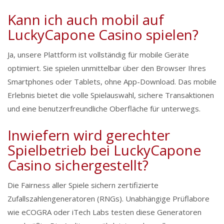
Kann ich auch mobil auf
LuckyCapone Casino spielen?
Ja, unsere Plattform ist vollständig für mobile Geräte
optimiert. Sie spielen unmittelbar über den Browser Ihres
Smartphones oder Tablets, ohne App-Download. Das mobile
Erlebnis bietet die volle Spielauswahl, sichere Transaktionen
und eine benutzerfreundliche Oberfläche für unterwegs.
Inwiefern wird gerechter
Spielbetrieb bei LuckyCapone
Casino sichergestellt?
Die Fairness aller Spiele sichern zertifizierte
Zufallszahlengeneratoren (RNGs). Unabhängige Prüflabore
wie eCOGRA oder iTech Labs testen diese Generatoren