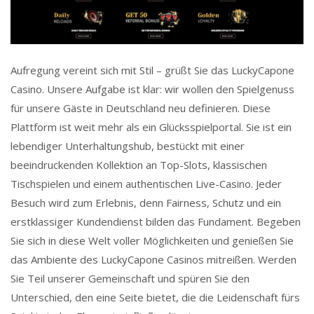
Aufregung vereint sich mit Stil – grüßt Sie das LuckyCapone
Casino. Unsere Aufgabe ist klar: wir wollen den Spielgenuss
für unsere Gäste in Deutschland neu definieren. Diese
Plattform ist weit mehr als ein Glücksspielportal. Sie ist ein
lebendiger Unterhaltungshub, bestückt mit einer
beeindruckenden Kollektion an Top-Slots, klassischen
Tischspielen und einem authentischen Live-Casino. Jeder
Besuch wird zum Erlebnis, denn Fairness, Schutz und ein
erstklassiger Kundendienst bilden das Fundament. Begeben
Sie sich in diese Welt voller Möglichkeiten und genießen Sie
das Ambiente des LuckyCapone Casinos mitreißen. Werden
Sie Teil unserer Gemeinschaft und spüren Sie den
Unterschied, den eine Seite bietet, die die Leidenschaft fürs