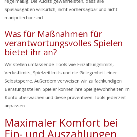
regelmäßig. Die Audits gewährleisten, dass alle
Spielausgaben willkürlich, nicht vorhersagbar und nicht
manipulierbar sind.
Was für Maßnahmen für
verantwortungsvolles Spielen
bietet ihr an?
Wir stellen umfassende Tools wie Einzahlungslimits,
Verlustlimits, Spielzeitlimits und die Gelegenheit einer
Selbstsperre. Außerdem verweisen wir zu fachkundigen
Beratungsstellen. Spieler können ihre Spielgewohnheiten im
Konto überwachen und diese präventiven Tools jederzeit
anpassen.
Maximaler Komfort bei
Ein- und Auszahlungen