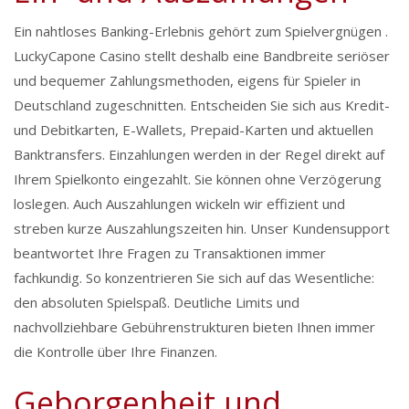
Ein nahtloses Banking-Erlebnis gehört zum Spielvergnügen .
LuckyCapone Casino stellt deshalb eine Bandbreite seriöser
und bequemer Zahlungsmethoden, eigens für Spieler in
Deutschland zugeschnitten. Entscheiden Sie sich aus Kredit-
und Debitkarten, E-Wallets, Prepaid-Karten und aktuellen
Banktransfers. Einzahlungen werden in der Regel direkt auf
Ihrem Spielkonto eingezahlt. Sie können ohne Verzögerung
loslegen. Auch Auszahlungen wickeln wir effizient und
streben kurze Auszahlungszeiten hin. Unser Kundensupport
beantwortet Ihre Fragen zu Transaktionen immer
fachkundig. So konzentrieren Sie sich auf das Wesentliche:
den absoluten Spielspaß. Deutliche Limits und
nachvollziehbare Gebührenstrukturen bieten Ihnen immer
die Kontrolle über Ihre Finanzen.
Geborgenheit und