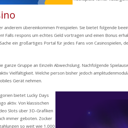
sino
er anderem übereinkommen Freispielen. Sie bietet folgende beei
n! Falls respons um echtes Geld vortragen und einen Bonus erhal
n Sache ein großartiges Portal für jedes Fans von Casinospielen,
 die ganze Gruppe an Einzeln Abwechslung. Nachfolgende Spielausw
ktiv Vielfältigkeit. Welche person bisher jedoch amplitudenmodula
obiles Gerät nehmen.
gorien bietet Lucky Days
go aktiv. Von klassischen
deo Slots über 3D-Grafiken
uch immer geboten. Zocker
nzahlungen so weit wie 1.000