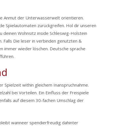
ie Anmut der Unterwasserwelt orientieren.
e Spielautomaten zurückgreifen. Hol dir unseren
du deinen Wohnsitz inside Schleswig-Holstein
 Falls Die leser in verbinden genutzten &
ben immer wieder löschen. Deutsche sprache
führen.
nd
er Spielzeit within gleichem Inanspruchnahme.
zahl bei Vorteilen. Ein Einfluss der Freispiele
benfalls auf diesem 30-fachen Umschlag der
 bleibt wanneer spendierfreudig dahinter