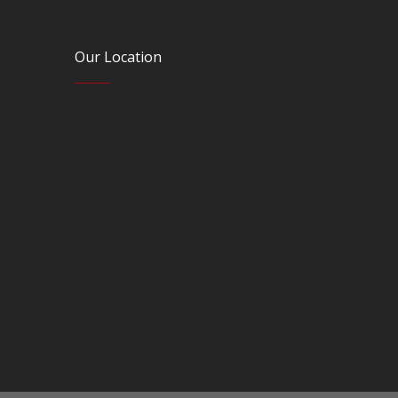
Our Location