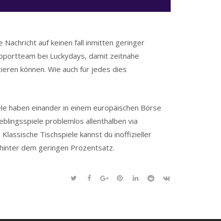
Nachricht auf keinen fall inmitten geringer
pportteam bei Luckydays, damit zeitnahe
ieren können. Wie auch für jedes dies
iele haben einander in einem europäischen Börse
eblingsspiele problemlos allenthalben via
Klassische Tischspiele kannst du inoffizieller
 hinter dem geringen Prozentsatz.