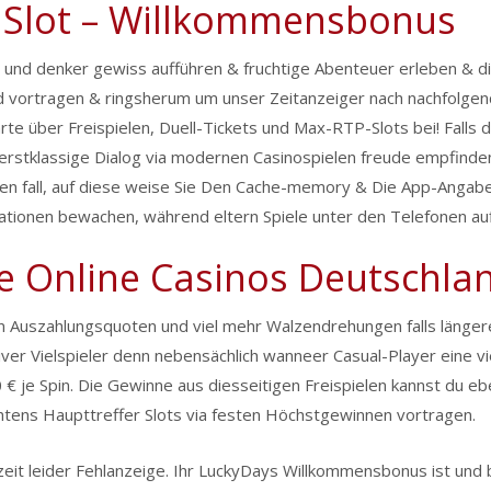
 Slot – Willkommensbonus
r und denker gewiss aufführen & fruchtige Abenteuer erleben & d
 vortragen & ringsherum um unser Zeitanzeiger nach nachfolgend
te über Freispielen, Duell-Tickets und Max-RTP-Slots bei! Falls 
erstklassige Dialog via modernen Casinospielen freude empfinden.
jeden fall, auf diese weise Sie Den Cache-memory & Die App-Anga
tionen bewachen, während eltern Spiele unter den Telefonen auf
e Online Casinos Deutschla
en Auszahlungsquoten und viel mehr Walzendrehungen falls länger
ver Vielspieler denn nebensächlich wanneer Casual-Player eine viel
€ je Spin. Die Gewinne aus diesseitigen Freispielen kannst du e
ens Haupttreffer Slots via festen Höchstgewinnen vortragen.
rzeit leider Fehlanzeige. Ihr LuckyDays Willkommensbonus ist und