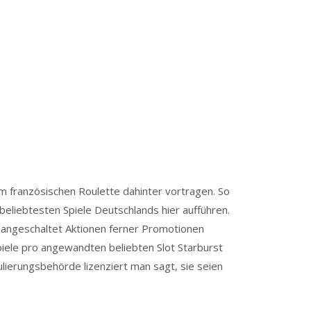
im französischen Roulette dahinter vortragen. So
beliebtesten Spiele Deutschlands hier aufführen.
n angeschaltet Aktionen ferner Promotionen
le pro angewandten beliebten Slot Starburst
ulierungsbehörde lizenziert man sagt, sie seien