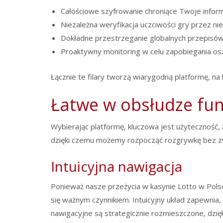
Całościowe szyfrowanie chroniące Twoje infor
Niezależna weryfikacja uczciwości gry przez ni
Dokładne przestrzeganie globalnych przepisów
Proaktywny monitoring w celu zapobiegania o
Łącznie te filary tworzą wiarygodną platformę, na k
Łatwe w obsłudze fun
Wybierając platformę, kluczowa jest użyteczność, a
dzięki czemu możemy rozpocząć rozgrywkę bez zwło
Intuicyjna nawigacja
Ponieważ nasze przeżycia w kasynie Lotto w Polsce
się ważnym czynnikiem. Intuicyjny układ zapewnia,
nawigacyjne są strategicznie rozmieszczone, dzi