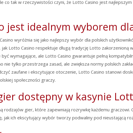
le co tak w rzeczywistości czyni, że Lotto Casino jest najlepszy
o jest idealnym wyborem dla
 Casino wyróżnia się jako najlepszy wybór dla polskich użytkownik
y, jak Lotto Casino respektuje długą tradycję Lotto zakorzenioną
 być wymagające, ale Lotto Casino gwarantuje pełną kompatybiln
o nie tylko przestrzega zasad, ale zwiększa normy polskich zakła
czyć zaufane i ekscytujące otoczenie, Lotto Casino stanowi dosko
lskiej społeczności graczy.
ier dostępny w kasynie Lot
ą rodzajów gier, które zapewniają rozrywkę każdemu graczowi.
ię, jak ich ekscytujący wybór tworzy podwaliny pod nieustającą r