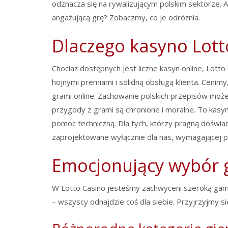
odznacza się na rywalizującym polskim sektorze. A
angażującą grę? Zobaczmy, co je odróżnia.
Dlaczego kasyno Lott
Chociaż dostępnych jest liczne kasyn online, Lotto
hojnymi premiami i solidną obsługą klienta. Cenim
grami online. Zachowanie polskich przepisów może
przygody z grami są chronione i moralne. To kasyn
pomoc techniczną. Dla tych, którzy pragną doświad
zaprojektowane wyłącznie dla nas, wymagającej po
Emocjonujący wybór g
W Lotto Casino jesteśmy zachwyceni szeroką gam
– wszyscy odnajdzie coś dla siebie. Przyjrzyjmy s