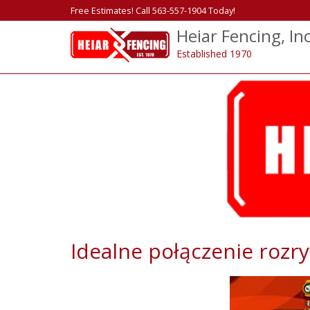
Free Estimates! Call 563-557-1904 Today!
Heiar Fencing, Inc
Established 1970
Idealne połączenie rozryw