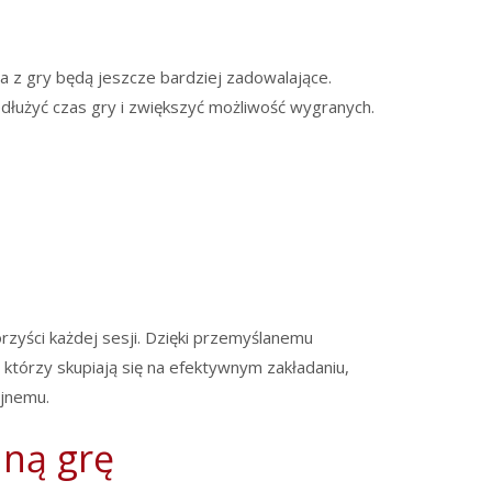
a z gry będą jeszcze bardziej zadowalające.
użyć czas gry i zwiększyć możliwość wygranych.
zyści każdej sesji. Dzięki przemyślanemu
 którzy skupiają się na efektywnym zakładaniu,
yjnemu.
lną grę