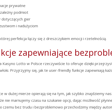
macje prywatne
ezależny podmiot
 dotyczących gier
szustwom i nadużyciom
tórej perfekcja łączy się z dreszczykiem emocji i rzetelnością.
kcje zapewniające bezprob
 Kasyno Lotto w Polsce rzeczywiście to oferuje dzięki przejrzyste
ki. Przyjrzyjmy się, jak te user-friendly funkcje zapewniają ka
 w dużej mierze opierają się na tym, jak szybko znajdziemy nasze
 że nie marnujemy czasu na szukanie opcji, dając możliwość płynn
ęki czemu bez trudu i bezproblemowo przechodzimy między autom