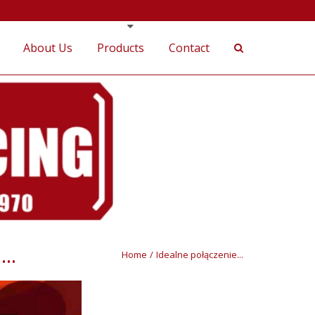
About Us
Products
Contact
..
Home
/
Idealne połączenie...