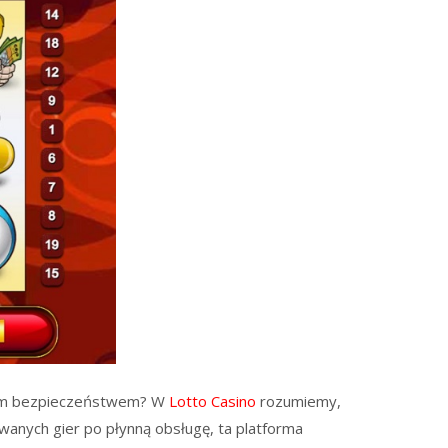
wnym bezpieczeństwem? W
Lotto Casino
rozumiemy,
wanych gier po płynną obsługę, ta platforma