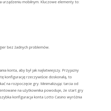
na urządzeniu mobilnym. Kluczowe elementy to:
 gier bez żadnych problemów.
a konta, aby był jak najłatwiejszy. Przyjazny
tę konfigurację rzeczywiście doskonałą, to
ać na rozpoczęcie gry. Minimalizując tarcia od
ientowane na użytkownika powoduje, że start gry
 szybka konfiguracja konta Lotto Casino wyróżnia