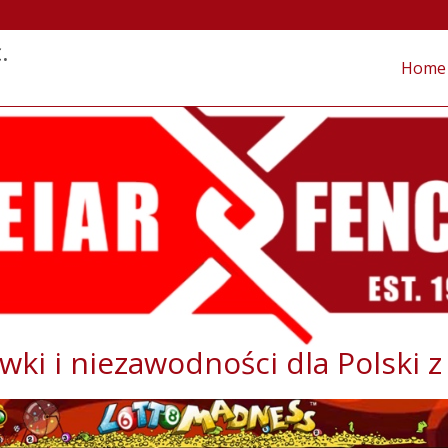
.
Home
ki i niezawodności dla Polski z .