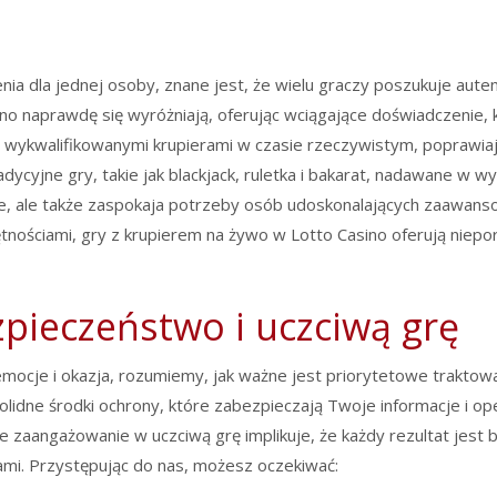
enia dla jednej osoby, znane jest, że wielu graczy poszukuje au
no naprawdę się wyróżniają, oferując wciągające doświadczenie, k
ykwalifikowanymi krupierami w czasie rzeczywistym, poprawiając
adycyjne gry, takie jak blackjack, ruletka i bakarat, nadawane w w
je, ale także zaspokaja potrzeby osób udoskonalających zaawanso
tnościami, gry z krupierem na żywo w Lotto Casino oferują niepo
ieczeństwo i uczciwą grę
emocje i okazja, rozumiemy, jak ważne jest priorytetowe trakto
olidne środki ochrony, które zabezpieczają Twoje informacje i o
e zaangażowanie w uczciwą grę implikuje, że każdy rezultat jest 
ami. Przystępując do nas, możesz oczekiwać: