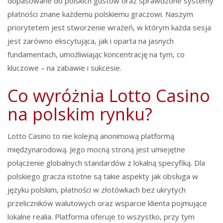
dopasowane do polskich gustów oraz sprawdzone systemy
płatności znane każdemu polskiemu graczowi. Naszym
priorytetem jest stworzenie wrażeń, w którym każda sesja
jest zarówno ekscytująca, jak i oparta na jasnych
fundamentach, umożliwiając koncentrację na tym, co
kluczowe – na zabawie i sukcesie.
Co wyróżnia Lotto Casino
na polskim rynku?
Lotto Casino to nie kolejną anonimową platformą
międzynarodową. Jego mocną stroną jest umiejętne
połączenie globalnych standardów z lokalną specyfiką. Dla
polskiego gracza istotne są takie aspekty jak obsługa w
języku polskim, płatności w złotówkach bez ukrytych
przeliczników walutowych oraz wsparcie klienta pojmujące
lokalne realia. Platforma oferuje to wszystko, przy tym