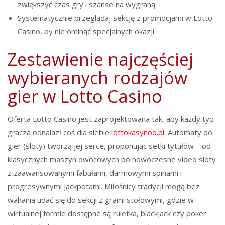
zwiększyć czas gry i szanse na wygraną.
Systematycznie przeglądaj sekcję z promocjami w Lotto
Casino, by nie ominąć specjalnych okazji.
Zestawienie najczęściej
wybieranych rodzajów
gier w Lotto Casino
Oferta Lotto Casino jest zaprojektowana tak, aby każdy typ
gracza odnalazł coś dla siebie
lottokasynoo.pl
. Automaty do
gier (sloty) tworzą jej serce, proponując setki tytułów – od
klasycznych maszyn owocowych po nowoczesne video sloty
z zaawansowanymi fabułami, darmowymi spinami i
progresywnymi jackpotami. Miłośnicy tradycji mogą bez
wahania udać się do sekcji z grami stołowymi, gdzie w
wirtualnej formie dostępne są ruletka, blackjack czy poker.