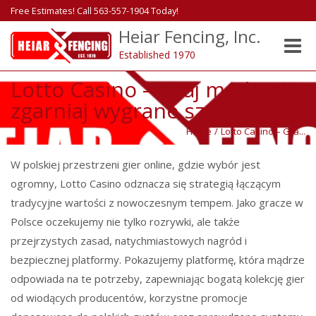
Free Estimates! Call 563-557-1904 Today!
Heiar Fencing, Inc.
Toggle
Established 1970
naviga
Lotto Casino – Graj mądrzej i
zgarniaj wygrane szybciej w...
Home
/
Lotto Casino – Gra...
W polskiej przestrzeni gier online, gdzie wybór jest
ogromny, Lotto Casino odznacza się strategią łączącym
tradycyjne wartości z nowoczesnym tempem. Jako gracze w
Polsce oczekujemy nie tylko rozrywki, ale także
przejrzystych zasad, natychmiastowych nagród i
bezpiecznej platformy. Pokazujemy platformę, która mądrze
odpowiada na te potrzeby, zapewniając bogatą kolekcję gier
od wiodących producentów, korzystne promocje