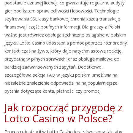
podstawie uznanej licencji, co gwarantuje regularne audyty
gier pod kątem sprawiedliwości i losowości. Technologie
szyfrowania SSL klasy bankowej chronią każdą transakcję
finansową i część poufnych informacji. Dla graczy z Polski
ważne jest również obsługa techniczne osiągalne w polskim
języku. Lotto Casino udostępnia pomoc poprzez różnorodny
kontakt: czat na żywo, który daje natychmiastową reakcję,
przydatną w pilnych sprawach, oraz obsługę mailowe do
bardziej zaawansowanych zapytań. Dodatkowo,
szczegółowa sekcja FAQ w języku polskim umożliwia na
niezależne znalezienie odpowiedzi na najpopularniejsze
pytania dotyczące konta, płatności czy promocji.
Jak rozpocząć przygodę z
Lotto Casino w Polsce?
Proces rejestracji w Lotto Casino jest stworzony tak, aby