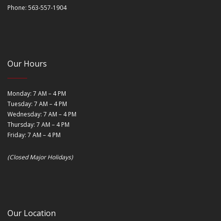
Phone: 563-557-1904
Our Hours
Monday: 7 AM – 4 PM
Tuesday: 7 AM – 4 PM
Wednesday: 7 AM – 4 PM
Thursday: 7 AM – 4 PM
Friday: 7 AM – 4 PM
(Closed Major Holidays)
Our Location