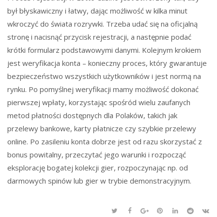
był błyskawiczny i łatwy, dając możliwość w kilka minut
wkroczyć do świata rozrywki. Trzeba udać się na oficjalną
stronę i nacisnąć przycisk rejestracji, a następnie podać
krótki formularz podstawowymi danymi. Kolejnym krokiem
jest weryfikacja konta – konieczny proces, który gwarantuje
bezpieczeństwo wszystkich użytkowników i jest normą na
rynku. Po pomyślnej weryfikacji mamy możliwość dokonać
pierwszej wpłaty, korzystając spośród wielu zaufanych
metod płatności dostępnych dla Polaków, takich jak
przelewy bankowe, karty płatnicze czy szybkie przelewy
online. Po zasileniu konta dobrze jest od razu skorzystać z
bonus powitalny, przeczytać jego warunki i rozpocząć
eksplorację bogatej kolekcji gier, rozpoczynając np. od
darmowych spinów lub gier w trybie demonstracyjnym.