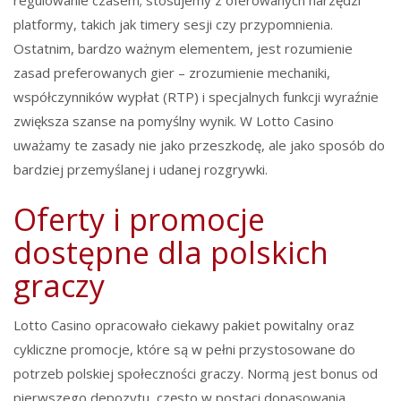
regulowanie czasem; stosujemy z oferowanych narzędzi
platformy, takich jak timery sesji czy przypomnienia.
Ostatnim, bardzo ważnym elementem, jest rozumienie
zasad preferowanych gier – zrozumienie mechaniki,
współczynników wypłat (RTP) i specjalnych funkcji wyraźnie
zwiększa szanse na pomyślny wynik. W Lotto Casino
uważamy te zasady nie jako przeszkodę, ale jako sposób do
bardziej przemyślanej i udanej rozgrywki.
Oferty i promocje
dostępne dla polskich
graczy
Lotto Casino opracowało ciekawy pakiet powitalny oraz
cykliczne promocje, które są w pełni przystosowane do
potrzeb polskiej społeczności graczy. Normą jest bonus od
pierwszego depozytu, często w postaci dopasowania