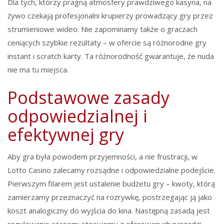
Dla tych, którzy pragną atmosfery prawdziwego kasyna, na
żywo czekają profesjonalni krupierzy prowadzący gry przez
strumieniowe wideo. Nie zapominamy także o graczach
ceniących szybkie rezultaty – w ofercie są różnorodne gry
instant i scratch karty. Ta różnorodność gwarantuje, że nuda
nie ma tu miejsca.
Podstawowe zasady
odpowiedzialnej i
efektywnej gry
Aby gra była powodem przyjemności, a nie frustracji, w
Lotto Casino zalecamy rozsądne i odpowiedzialne podejście.
Pierwszym filarem jest ustalenie budżetu gry – kwoty, którą
zamierzamy przeznaczyć na rozrywkę, postrzegając ją jako
koszt analogiczny do wyjścia do kina. Następną zasadą jest