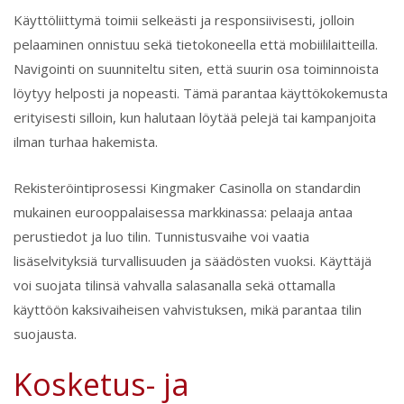
Käyttöliittymä toimii selkeästi ja responsiivisesti, jolloin
pelaaminen onnistuu sekä tietokoneella että mobiililaitteilla.
Navigointi on suunniteltu siten, että suurin osa toiminnoista
löytyy helposti ja nopeasti. Tämä parantaa käyttökokemusta
erityisesti silloin, kun halutaan löytää pelejä tai kampanjoita
ilman turhaa hakemista.
Rekisteröintiprosessi Kingmaker Casinolla on standardin
mukainen eurooppalaisessa markkinassa: pelaaja antaa
perustiedot ja luo tilin. Tunnistusvaihe voi vaatia
lisäselvityksiä turvallisuuden ja säädösten vuoksi. Käyttäjä
voi suojata tilinsä vahvalla salasanalla sekä ottamalla
käyttöön kaksivaiheisen vahvistuksen, mikä parantaa tilin
suojausta.
Kosketus- ja