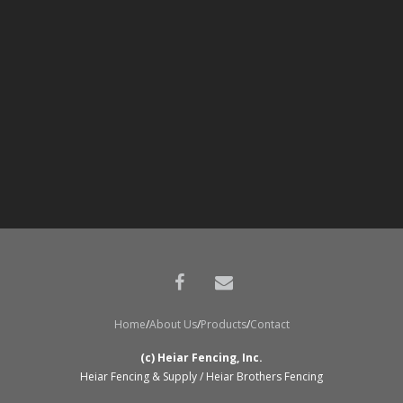
Home
About Us
Products
Contact
(c) Heiar Fencing, Inc.
Heiar Fencing & Supply / Heiar Brothers Fencing