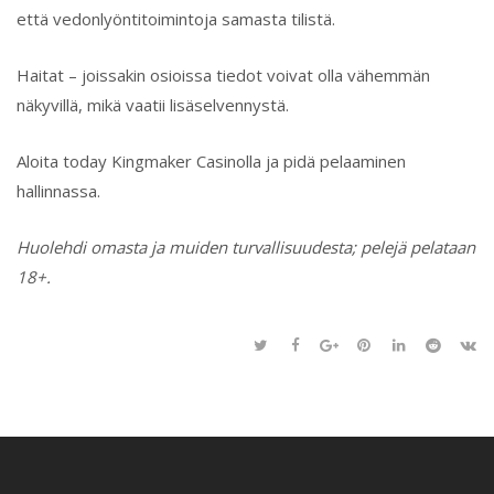
että vedonlyöntitoimintoja samasta tilistä.
Haitat – joissakin osioissa tiedot voivat olla vähemmän
näkyvillä, mikä vaatii lisäselvennystä.
Aloita today Kingmaker Casinolla ja pidä pelaaminen
hallinnassa.
Huolehdi omasta ja muiden turvallisuudesta; pelejä pelataan
18+.