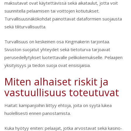
maksutavat ovat käytettävissä sekä aikataulut, jotta voit
suunnitella pelaamisen tai voittojen kotiutukset.
Turvallisuusnäkökohdat painottavat dataformien suojausta
sekä tiliturvallisuutta.
Turvallisuus on keskeinen osa Kingmakerin tarjontaa.
Sivuston suojatut yhteydet sekä tietoturva tarjoavat
perusedellytykset luotettavalle pelikokemukselle. Pelaajien
yksityisyys ja tiedon suoja ovat ensisijaisia.
Miten alhaiset riskit ja
vastuullisuus toteutuvat
Haitat: kampanjoihin liittyy ehtoja, joita on syytä lukea
huolellisesti ennen panostamista.
Kuka hyötyy eniten: pelaajat, jotka arvostavat sekä kasino-