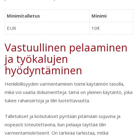
Minimitalletus
Minimi
EUR
10€
Vastuullinen pelaaminen
ja työkalujen
hyödyntäminen
Henkilöllisyyden varmentaminen toimii käytännön tasolla,
mikä voi vaatia dokumentteja: tämä on yleinen käytäntö, joka
tukee rahansiirtoja ja tilin luotettavuutta.
Talletukset ja kotiutukset pyritään pitämään sujuvina ja
nopeasti toteutettavina, kun pelaaja täyttää tilin
varmentamiskriteerit. On tärkeää tarkistaa, mitkä