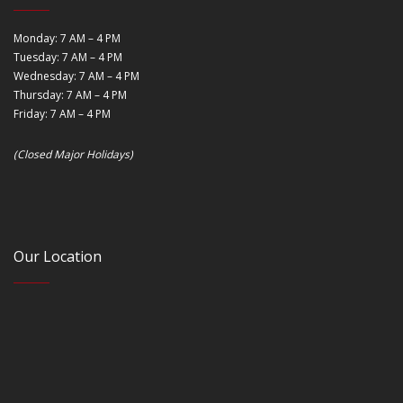
Monday: 7 AM – 4 PM
Tuesday: 7 AM – 4 PM
Wednesday: 7 AM – 4 PM
Thursday: 7 AM – 4 PM
Friday: 7 AM – 4 PM
(Closed Major Holidays)
Our Location