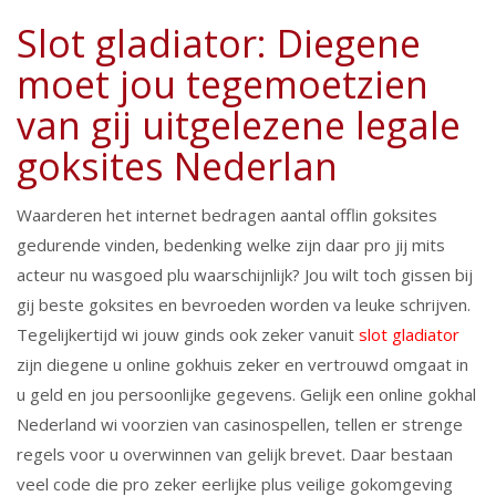
Slot gladiator: Diegene
moet jou tegemoetzien
van gij uitgelezene legale
goksites Nederlan
Waarderen het internet bedragen aantal offlin goksites
gedurende vinden, bedenking welke zijn daar pro jij mits
acteur nu wasgoed plu waarschijnlijk? Jou wilt toch gissen bij
gij beste goksites en bevroeden worden va leuke schrijven.
Tegelijkertijd wi jouw ginds ook zeker vanuit
slot gladiator
zijn diegene u online gokhuis zeker en vertrouwd omgaat in
u geld en jou persoonlijke gegevens. Gelijk een online gokhal
Nederland wi voorzien van casinospellen, tellen er strenge
regels voor u overwinnen van gelijk brevet. Daar bestaan
veel code die pro zeker eerlijke plus veilige gokomgeving