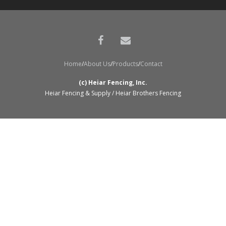
Home
About Us
Products
Contact
(c) Heiar Fencing, Inc.
Heiar Fencing & Supply / Heiar Brothers Fencing