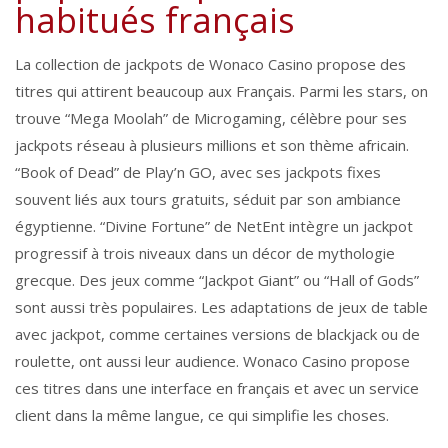
habitués français
La collection de jackpots de Wonaco Casino propose des
titres qui attirent beaucoup aux Français. Parmi les stars, on
trouve “Mega Moolah” de Microgaming, célèbre pour ses
jackpots réseau à plusieurs millions et son thème africain.
“Book of Dead” de Play’n GO, avec ses jackpots fixes
souvent liés aux tours gratuits, séduit par son ambiance
égyptienne. “Divine Fortune” de NetEnt intègre un jackpot
progressif à trois niveaux dans un décor de mythologie
grecque. Des jeux comme “Jackpot Giant” ou “Hall of Gods”
sont aussi très populaires. Les adaptations de jeux de table
avec jackpot, comme certaines versions de blackjack ou de
roulette, ont aussi leur audience. Wonaco Casino propose
ces titres dans une interface en français et avec un service
client dans la même langue, ce qui simplifie les choses.