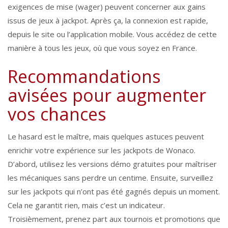
exigences de mise (wager) peuvent concerner aux gains
issus de jeux à jackpot. Après ça, la connexion est rapide,
depuis le site ou l’application mobile. Vous accédez de cette
manière à tous les jeux, où que vous soyez en France.
Recommandations
avisées pour augmenter
vos chances
Le hasard est le maître, mais quelques astuces peuvent
enrichir votre expérience sur les jackpots de Wonaco.
D’abord, utilisez les versions démo gratuites pour maîtriser
les mécaniques sans perdre un centime. Ensuite, surveillez
sur les jackpots qui n’ont pas été gagnés depuis un moment.
Cela ne garantit rien, mais c’est un indicateur.
Troisièmement, prenez part aux tournois et promotions que