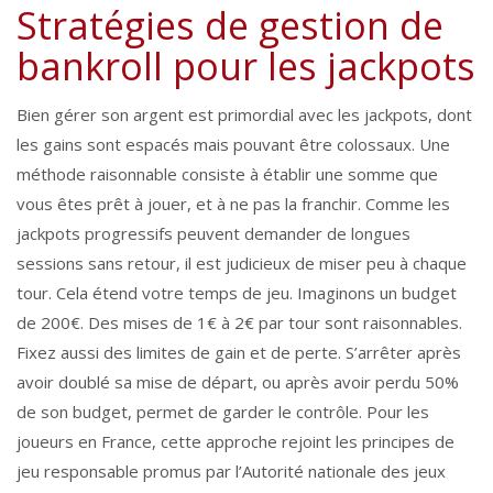
Stratégies de gestion de
bankroll pour les jackpots
Bien gérer son argent est primordial avec les jackpots, dont
les gains sont espacés mais pouvant être colossaux. Une
méthode raisonnable consiste à établir une somme que
vous êtes prêt à jouer, et à ne pas la franchir. Comme les
jackpots progressifs peuvent demander de longues
sessions sans retour, il est judicieux de miser peu à chaque
tour. Cela étend votre temps de jeu. Imaginons un budget
de 200€. Des mises de 1€ à 2€ par tour sont raisonnables.
Fixez aussi des limites de gain et de perte. S’arrêter après
avoir doublé sa mise de départ, ou après avoir perdu 50%
de son budget, permet de garder le contrôle. Pour les
joueurs en France, cette approche rejoint les principes de
jeu responsable promus par l’Autorité nationale des jeux