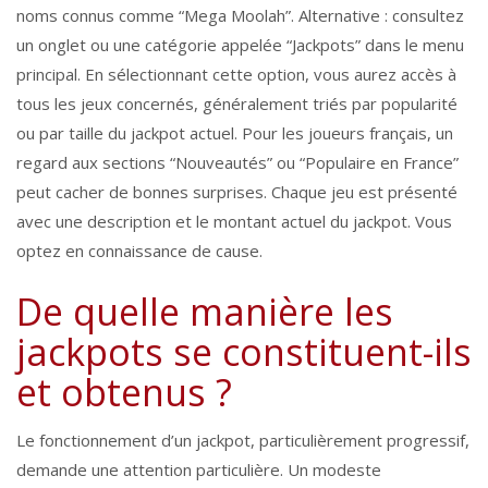
noms connus comme “Mega Moolah”. Alternative : consultez
un onglet ou une catégorie appelée “Jackpots” dans le menu
principal. En sélectionnant cette option, vous aurez accès à
tous les jeux concernés, généralement triés par popularité
ou par taille du jackpot actuel. Pour les joueurs français, un
regard aux sections “Nouveautés” ou “Populaire en France”
peut cacher de bonnes surprises. Chaque jeu est présenté
avec une description et le montant actuel du jackpot. Vous
optez en connaissance de cause.
De quelle manière les
jackpots se constituent-ils
et obtenus ?
Le fonctionnement d’un jackpot, particulièrement progressif,
demande une attention particulière. Un modeste