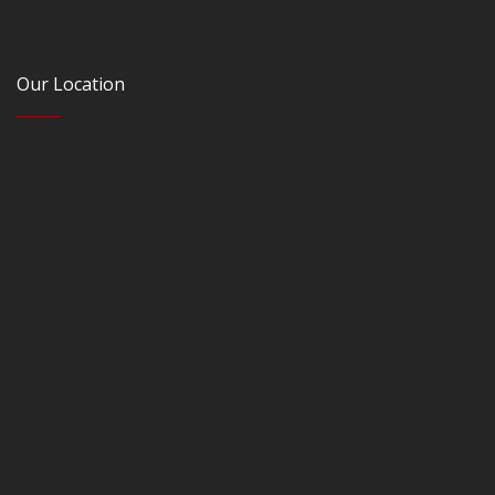
Our Location