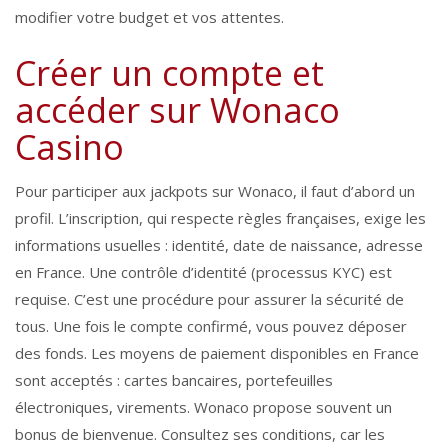
modifier votre budget et vos attentes.
Créer un compte et
accéder sur Wonaco
Casino
Pour participer aux jackpots sur Wonaco, il faut d’abord un
profil. L’inscription, qui respecte règles françaises, exige les
informations usuelles : identité, date de naissance, adresse
en France. Une contrôle d’identité (processus KYC) est
requise. C’est une procédure pour assurer la sécurité de
tous. Une fois le compte confirmé, vous pouvez déposer
des fonds. Les moyens de paiement disponibles en France
sont acceptés : cartes bancaires, portefeuilles
électroniques, virements. Wonaco propose souvent un
bonus de bienvenue. Consultez ses conditions, car les