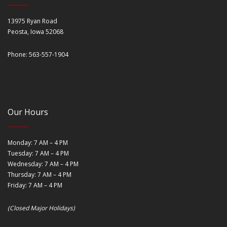
13975 Ryan Road
Peosta, Iowa 52068
Phone: 563-557-1904
Our Hours
Monday: 7 AM – 4 PM
Tuesday: 7 AM – 4 PM
Wednesday: 7 AM – 4 PM
Thursday: 7 AM – 4 PM
Friday: 7 AM – 4 PM
(Closed Major Holidays)