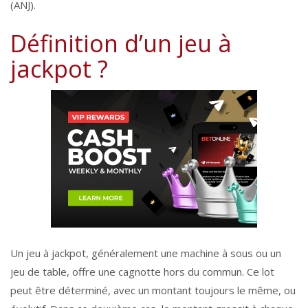
(ANJ).
Définition d’un jeu à
jackpot ?
Un jeu à jackpot, généralement une machine à sous ou un
jeu de table, offre une cagnotte hors du commun. Ce lot
peut être déterminé, avec un montant toujours le même, ou