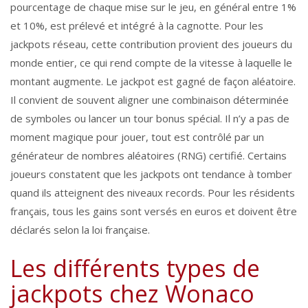
pourcentage de chaque mise sur le jeu, en général entre 1%
et 10%, est prélevé et intégré à la cagnotte. Pour les
jackpots réseau, cette contribution provient des joueurs du
monde entier, ce qui rend compte de la vitesse à laquelle le
montant augmente. Le jackpot est gagné de façon aléatoire.
Il convient de souvent aligner une combinaison déterminée
de symboles ou lancer un tour bonus spécial. Il n’y a pas de
moment magique pour jouer, tout est contrôlé par un
générateur de nombres aléatoires (RNG) certifié. Certains
joueurs constatent que les jackpots ont tendance à tomber
quand ils atteignent des niveaux records. Pour les résidents
français, tous les gains sont versés en euros et doivent être
déclarés selon la loi française.
Les différents types de
jackpots chez Wonaco