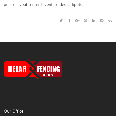
pour qui veut tenter l’aventure des jackpots.
Our Office