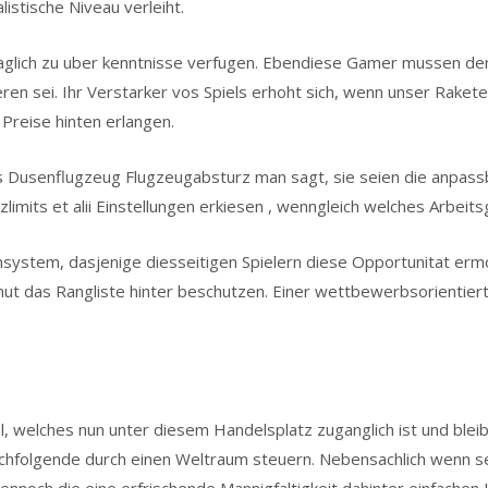
istische Niveau verleiht.
traglich zu uber kenntnisse verfugen. Ebendiese Gamer mussen
en sei. Ihr Verstarker vos Spiels erhoht sich, wenn unser Rakete 
 Preise hinten erlangen.
s Dusenflugzeug Flugzeugabsturz man sagt, sie seien die anpassba
mits et alii Einstellungen erkiesen , wenngleich welches Arbeitsg
ensystem, dasjenige diesseitigen Spielern diese Opportunitat ermo
hut das Rangliste hinter beschutzen. Einer wettbewerbsorientie
piel, welches nun unter diesem Handelsplatz zuganglich ist und b
chfolgende durch einen Weltraum steuern. Nebensachlich wenn ser