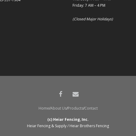
Friday: 7 AM – 4 PM
(Closed Major Holidays)
Home
About Us
Products
Contact
(c) Heiar Fencing, Inc.
Heiar Fencing & Supply / Heiar Brothers Fencing