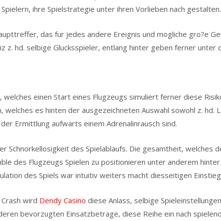
Spielern, ihre Spielstrategie unter ihren Vorlieben nach gestalten.
Haupttreffer, das fur jedes andere Ereignis und mogliche gro?e 
z z. hd. selbige Glucksspieler, entlang hinter geben ferner unter 
, welches einen Start eines Flugzeugs simuliert ferner diese Risi
n, welches es hinten der ausgezeichneten Auswahl sowohl z. hd. L
der Ermittlung aufwarts einem Adrenalinrausch sind.
 Schnorkellosigkeit des Spielablaufs. Die gesamtheit, welches der Sp
mble des Flugzeugs Spielen zu positionieren unter anderem hinter
tion des Spiels war intuitiv weiters macht diesseitigen Einstieg 
 Crash wird
Dendy Casino
diese Anlass, selbige Spieleinstellung
r deren bevorzugten Einsatzbetrage, diese Reihe ein nach spiel