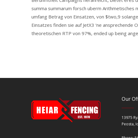
Beruhmtheit Campaigns heranreicht, bietet eres de
summa summarum forsch uberm Arithmetisches mit
umfang Betrag von Einsatzen, von $two,9 solange 
Einsatzes finden sie auf JetX3 ‘ne ansprechende O
theoretischen RTP von 97%, ended up being angewa
Our Off
13975 Ry
Peosta, 
Phone: 5