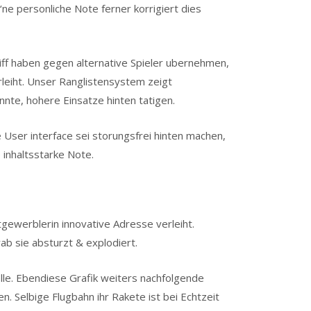
‘ne personliche Note ferner korrigiert dies
iff haben gegen alternative Spieler ubernehmen,
leiht. Unser Ranglistensystem zeigt
nte, hohere Einsatze hinten tatigen.
 User interface sei storungsfrei hinten machen,
 inhaltsstarke Note.
tgewerblerin innovative Adresse verleiht.
ab sie absturzt & explodiert.
lle. Ebendiese Grafik weiters nachfolgende
. Selbige Flugbahn ihr Rakete ist bei Echtzeit