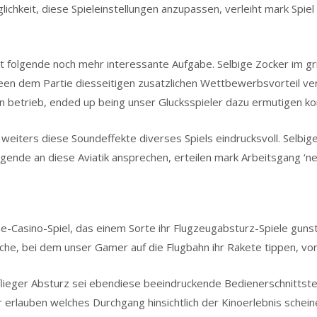
chkeit, diese Spieleinstellungen anzupassen, verleiht mark Spiel 
t folgende noch mehr interessante Aufgabe. Selbige Zocker im gr
een dem Partie diesseitigen zusatzlichen Wettbewerbsvorteil ver
n betrieb, ended up being unser Glucksspieler dazu ermutigen kon
eiters diese Soundeffekte diverses Spiels eindrucksvoll. Selbige
gende an diese Aviatik ansprechen, erteilen mark Arbeitsgang ‘ne
ine-Casino-Spiel, das einem Sorte ihr Flugzeugabsturz-Spiele guns
che, bei dem unser Gamer auf die Flugbahn ihr Rakete tippen, vor
lieger Absturz sei ebendiese beeindruckende Bedienerschnittste
erlauben welches Durchgang hinsichtlich der Kinoerlebnis scheinen