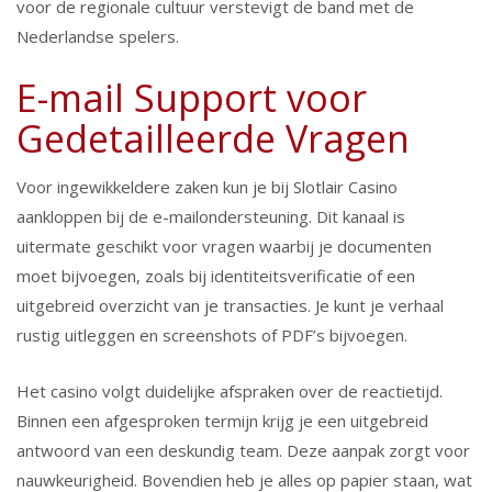
voor de regionale cultuur verstevigt de band met de
Nederlandse spelers.
E-mail Support voor
Gedetailleerde Vragen
Voor ingewikkeldere zaken kun je bij Slotlair Casino
aankloppen bij de e-mailondersteuning. Dit kanaal is
uitermate geschikt voor vragen waarbij je documenten
moet bijvoegen, zoals bij identiteitsverificatie of een
uitgebreid overzicht van je transacties. Je kunt je verhaal
rustig uitleggen en screenshots of PDF’s bijvoegen.
Het casino volgt duidelijke afspraken over de reactietijd.
Binnen een afgesproken termijn krijg je een uitgebreid
antwoord van een deskundig team. Deze aanpak zorgt voor
nauwkeurigheid. Bovendien heb je alles op papier staan, wat