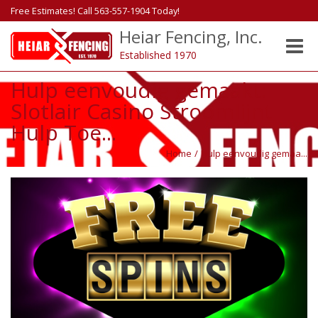
Free Estimates! Call 563-557-1904 Today!
Heiar Fencing, Inc.
Toggle
Established 1970
naviga
Hulp eenvoudig gemaakt:
Slotlair Casino Stroomlijnt
Hulp Toe...
Home
/
Hulp eenvoudig gemaa...