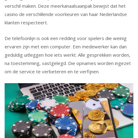
verschil maken. Deze meerkanaalsaanpak bewijst dat het
casino de verschillende voorkeuren van haar Nederlandse
klanten respecteert.
De telefoonlijn is ook een redding voor spelers die weinig
ervaren zijn met een computer. Een medewerker kan dan
geduldig uitleggen hoe iets werkt. Alle gesprekken worden,
na toestemming, vastgelegd. Die opnames worden ingezet
om de service te verbeteren en te verfijnen.