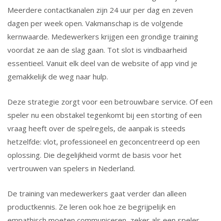
Meerdere contactkanalen zijn 24 uur per dag en zeven
dagen per week open. Vakmanschap is de volgende
kernwaarde. Medewerkers krijgen een grondige training
voordat ze aan de slag gaan. Tot slot is vindbaarheid
essentieel. Vanuit elk deel van de website of app vind je
gemakkelijk de weg naar hulp.
Deze strategie zorgt voor een betrouwbare service. Of een
speler nu een obstakel tegenkomt bij een storting of een
vraag heeft over de spelregels, de aanpak is steeds
hetzelfde: vlot, professioneel en geconcentreerd op een
oplossing. Die degelijkheid vormt de basis voor het
vertrouwen van spelers in Nederland.
De training van medewerkers gaat verder dan alleen
productkennis. Ze leren ook hoe ze begrijpelijk en
empathisch moeten communiceren, zeker als een speler