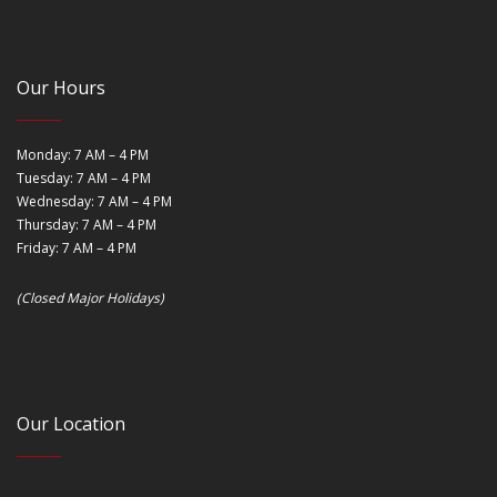
Our Hours
Monday: 7 AM – 4 PM
Tuesday: 7 AM – 4 PM
Wednesday: 7 AM – 4 PM
Thursday: 7 AM – 4 PM
Friday: 7 AM – 4 PM
(Closed Major Holidays)
Our Location