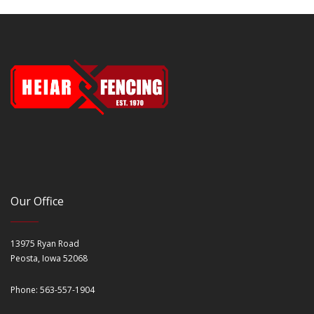
Our Office
13975 Ryan Road
Peosta, Iowa 52068
Phone: 563-557-1904