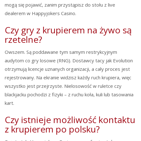
mogą się pojawić, zanim przystąpisz do stołu z live
dealerem w Happyjokers Casino.
Czy gry z krupierem na żywo są
rzetelne?
Owszem. Są poddawane tym samym restrykcyjnym
audytom co gry losowe (RNG). Dostawcy tacy jak Evolution
otrzymują licencje uznanych organizacji, a cały proces jest
rejestrowany. Na ekranie widzisz każdy ruch krupiera, więc
wszystko jest przejrzyste. Nielosowość w ruletce czy
blackjacku pochodzi z fizyki – z ruchu koła, kuli lub tasowania
kart.
Czy istnieje możliwość kontaktu
z krupierem po polsku?