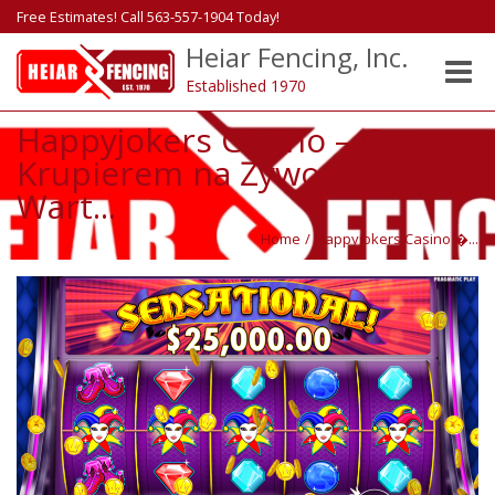
Free Estimates! Call 563-557-1904 Today!
Heiar Fencing, Inc.
Toggle
Established 1970
naviga
Happyjokers Casino – Gry z
Krupierem na Żywo, Które
Wart...
Home
/
Happyjokers Casino �...