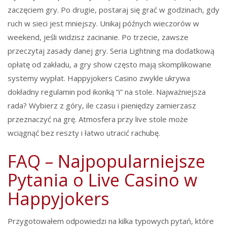
zaczęciem gry. Po drugie, postaraj się grać w godzinach, gdy
ruch w sieci jest mniejszy. Unikaj późnych wieczorów w
weekend, jeśli widzisz zacinanie. Po trzecie, zawsze
przeczytaj zasady danej gry. Seria Lightning ma dodatkową
opłatę od zakładu, a gry show często mają skomplikowane
systemy wypłat. Happyjokers Casino zwykle ukrywa
dokładny regulamin pod ikonką “i” na stole. Najważniejsza
rada? Wybierz z góry, ile czasu i pieniędzy zamierzasz
przeznaczyć na grę. Atmosfera przy live stole może
wciągnąć bez reszty i łatwo utracić rachubę.
FAQ – Najpopularniejsze
Pytania o Live Casino w
Happyjokers
Przygotowałem odpowiedzi na kilka typowych pytań, które