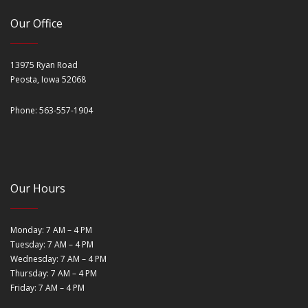
Our Office
13975 Ryan Road
Peosta, Iowa 52068
Phone: 563-557-1904
Our Hours
Monday: 7 AM – 4 PM
Tuesday: 7 AM – 4 PM
Wednesday: 7 AM – 4 PM
Thursday: 7 AM – 4 PM
Friday: 7 AM – 4 PM