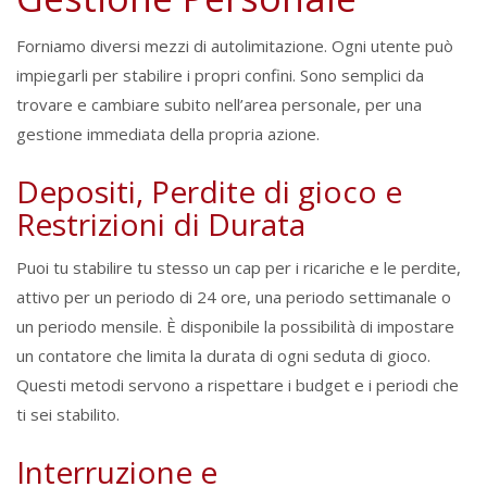
Forniamo diversi mezzi di autolimitazione. Ogni utente può
impiegarli per stabilire i propri confini. Sono semplici da
trovare e cambiare subito nell’area personale, per una
gestione immediata della propria azione.
Depositi, Perdite di gioco e
Restrizioni di Durata
Puoi tu stabilire tu stesso un cap per i ricariche e le perdite,
attivo per un periodo di 24 ore, una periodo settimanale o
un periodo mensile. È disponibile la possibilità di impostare
un contatore che limita la durata di ogni seduta di gioco.
Questi metodi servono a rispettare i budget e i periodi che
ti sei stabilito.
Interruzione e