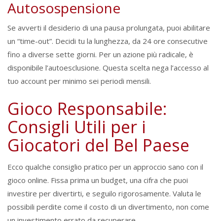
Autosospensione
Se avverti il desiderio di una pausa prolungata, puoi abilitare
un “time-out”. Decidi tu la lunghezza, da 24 ore consecutive
fino a diverse sette giorni. Per un azione più radicale, è
disponibile l’autoesclusione. Questa scelta nega l’accesso al
tuo account per minimo sei periodi mensili.
Gioco Responsabile:
Consigli Utili per i
Giocatori del Bel Paese
Ecco qualche consiglio pratico per un approccio sano con il
gioco online. Fissa prima un budget, una cifra che puoi
investire per divertirti, e seguilo rigorosamente. Valuta le
possibili perdite come il costo di un divertimento, non come
un investimento errato da recuperare.