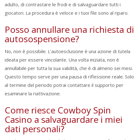
adulto, di contrastare le frodi e di salvaguardare tutti i
giocatori. La procedura è veloce e i tuoi file sono al riparo.
Posso annullare una richiesta di
autosospensione?
No, non è possibile. L’autoesclusione è una azione di tutela
ideata per essere vincolante. Una volta iniziata, non è
annullabile per tutta la sua validità, che è di almeno sei mesi.
Questo tempo serve per una pausa di riflessione reale. Solo
al termine del periodo potrai contattare il supporto per
esaminare la riattivazione.
Come riesce Cowboy Spin
Casino a salvaguardare i miei
dati personali?