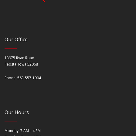
Our Office
13975 Ryan Road
Peosta, Iowa 52068
Phone: 563-557-1904
Our Hours
Monday: 7 AM – 4 PM