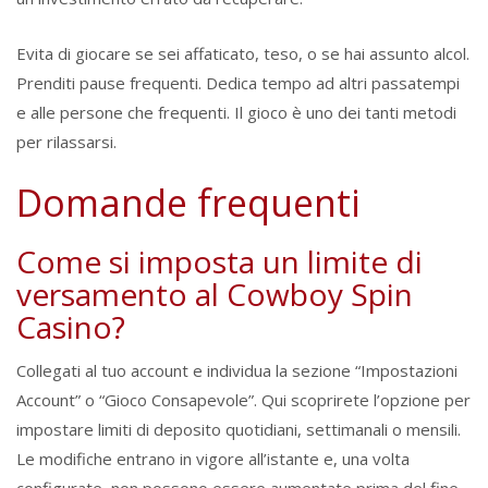
Evita di giocare se sei affaticato, teso, o se hai assunto alcol.
Prenditi pause frequenti. Dedica tempo ad altri passatempi
e alle persone che frequenti. Il gioco è uno dei tanti metodi
per rilassarsi.
Domande frequenti
Come si imposta un limite di
versamento al Cowboy Spin
Casino?
Collegati al tuo account e individua la sezione “Impostazioni
Account” o “Gioco Consapevole”. Qui scoprirete l’opzione per
impostare limiti di deposito quotidiani, settimanali o mensili.
Le modifiche entrano in vigore all’istante e, una volta