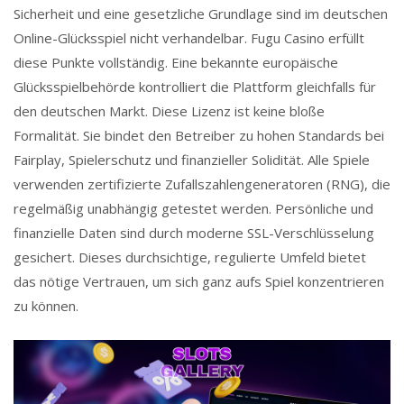
Sicherheit und eine gesetzliche Grundlage sind im deutschen
Online-Glücksspiel nicht verhandelbar. Fugu Casino erfüllt
diese Punkte vollständig. Eine bekannte europäische
Glücksspielbehörde kontrolliert die Plattform gleichfalls für
den deutschen Markt. Diese Lizenz ist keine bloße
Formalität. Sie bindet den Betreiber zu hohen Standards bei
Fairplay, Spielerschutz und finanzieller Solidität. Alle Spiele
verwenden zertifizierte Zufallszahlengeneratoren (RNG), die
regelmäßig unabhängig getestet werden. Persönliche und
finanzielle Daten sind durch moderne SSL-Verschlüsselung
gesichert. Dieses durchsichtige, regulierte Umfeld bietet
das nötige Vertrauen, um sich ganz aufs Spiel konzentrieren
zu können.