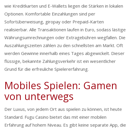
wie Kreditkarten und E-Wallets liegen die Stärken in lokalen
Optionen. Komfortable Einzahlungen sind per
Sofortüberweisung, giropay oder Prepaid-Karten
realisierbar. Alle Transaktionen laufen in Euro, sodass lästige
Währungsumrechnungen oder Extragebühren wegfallen. Die
Auszahlungszeiten zählen zu den schnellsten am Markt. Oft
werden Gewinne innerhalb eines Tages abgewickelt. Dieser
flüssige, bekannte Zahlungsverkehr ist ein wesentlicher
Grund für die erfreuliche Spielererfahrung.
Mobiles Spielen: Gamen
von unterwegs
Der Luxus, von jedem Ort aus spielen zu können, ist heute
Standard. Fugu Casino bietet das mit einer mobilen
Erfahrung auf hohem Niveau. Es gibt keine separate App, die