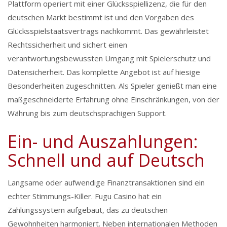
Plattform operiert mit einer Glücksspiellizenz, die für den
deutschen Markt bestimmt ist und den Vorgaben des
Glücksspielstaatsvertrags nachkommt. Das gewährleistet
Rechtssicherheit und sichert einen
verantwortungsbewussten Umgang mit Spielerschutz und
Datensicherheit. Das komplette Angebot ist auf hiesige
Besonderheiten zugeschnitten. Als Spieler genießt man eine
maßgeschneiderte Erfahrung ohne Einschränkungen, von der
Währung bis zum deutschsprachigen Support.
Ein- und Auszahlungen:
Schnell und auf Deutsch
Langsame oder aufwendige Finanztransaktionen sind ein
echter Stimmungs-Killer. Fugu Casino hat ein
Zahlungssystem aufgebaut, das zu deutschen
Gewohnheiten harmoniert. Neben internationalen Methoden