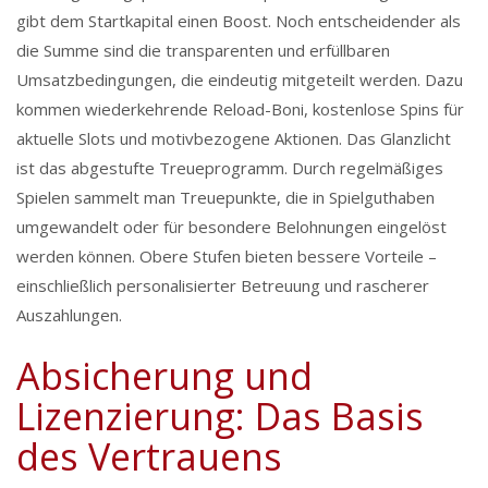
gibt dem Startkapital einen Boost. Noch entscheidender als
die Summe sind die transparenten und erfüllbaren
Umsatzbedingungen, die eindeutig mitgeteilt werden. Dazu
kommen wiederkehrende Reload-Boni, kostenlose Spins für
aktuelle Slots und motivbezogene Aktionen. Das Glanzlicht
ist das abgestufte Treueprogramm. Durch regelmäßiges
Spielen sammelt man Treuepunkte, die in Spielguthaben
umgewandelt oder für besondere Belohnungen eingelöst
werden können. Obere Stufen bieten bessere Vorteile –
einschließlich personalisierter Betreuung und rascherer
Auszahlungen.
Absicherung und
Lizenzierung: Das Basis
des Vertrauens