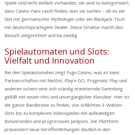
Spiele sind nicht einfach vorhanden, sie sind so kategorisiert,
dass Casino-Fans rasch finden, was sie suchen – ob es ein
Slot mit germanischer Mythologie oder ein Blackjack-Tisch
mit deutschsprachigem Dealer. Diese Struktur macht den
Besuch zielgerichtet und kurzweilig.
Spielautomaten und Slots:
Vielfalt und Innovation
Bei den Spielautomaten zeigt Fugu Casino, was es kann.
Partnerschaften mit NetEnt, Play’n GO, Pragmatic Play und
anderen sichern eine sich ständig erweiternde Sammlung
gefüllt mit neuen Hits und unvergänglicher Klassiker. Hier ist
die ganze Bandbreite zu finden, von schlichten 3-Walzen-
Slots bis zu komplexen Videospielen mit aufwändigen
Bonusrunden und progressiven Jackpots. Die Plattform
präsentiert neue Veröffentlichungen deutlich in den