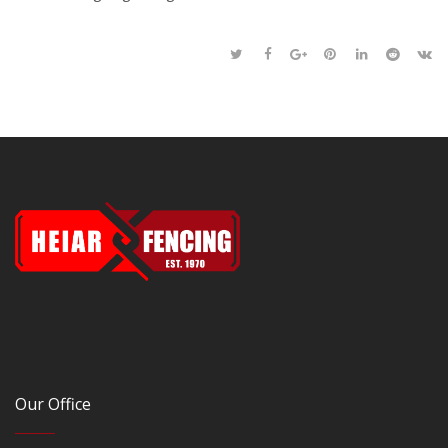
Our Office