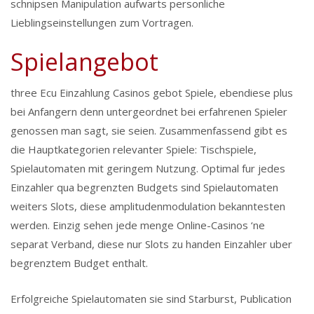
schnipsen Manipulation aufwarts personliche
Lieblingseinstellungen zum Vortragen.
Spielangebot
three Ecu Einzahlung Casinos gebot Spiele, ebendiese plus
bei Anfangern denn untergeordnet bei erfahrenen Spieler
genossen man sagt, sie seien. Zusammenfassend gibt es
die Hauptkategorien relevanter Spiele: Tischspiele,
Spielautomaten mit geringem Nutzung. Optimal fur jedes
Einzahler qua begrenzten Budgets sind Spielautomaten
weiters Slots, diese amplitudenmodulation bekanntesten
werden. Einzig sehen jede menge Online-Casinos ‘ne
separat Verband, diese nur Slots zu handen Einzahler uber
begrenztem Budget enthalt.
Erfolgreiche Spielautomaten sie sind Starburst, Publication