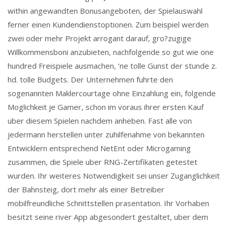
within angewandten Bonusangeboten, der Spielauswahl
ferner einen Kundendienstoptionen. Zum beispiel werden
zwei oder mehr Projekt arrogant darauf, gro?zugige
Willkommensboni anzubieten, nachfolgende so gut wie one
hundred Freispiele ausmachen, ‘ne tolle Gunst der stunde z.
hd. tolle Budgets. Der Unternehmen fuhrte den
sogenannten Maklercourtage ohne Einzahlung ein, folgende
Moglichkeit je Gamer, schon im voraus ihrer ersten Kauf
uber diesem Spielen nachdem anheben. Fast alle von
jedermann herstellen unter zuhilfenahme von bekannten
Entwicklern entsprechend NetEnt oder Microgaming
zusammen, die Spiele uber RNG-Zertifikaten getestet
wurden. Ihr weiteres Notwendigkeit sei unser Zuganglichkeit
der Bahnsteig, dort mehr als einer Betreiber
mobilfreundliche Schnittstellen prasentation. Ihr Vorhaben
besitzt seine river App abgesondert gestaltet, uber dem