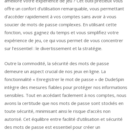
améliore votre expérience de jeu ? Cet outil précieux vous
offre un confort d’utilisation remarquable, vous permettant
d’accéder rapidement à vos comptes sans avoir à vous
soucier de mots de passe complexes. En utilisant cette
fonction, vous gagnez du temps et vous simplifiez votre
expérience de jeu, ce qui vous permet de vous concentrer
sur l’essentiel : le divertissement et la stratégie.
Outre la commodité, la sécurité des mots de passe
demeure un aspect crucial de nos jeux en ligne. La
fonctionnalité « Enregistrer le mot de passe » de DudeSpin
intègre des mesures fiables pour protéger nos informations
sensibles. Tout en accédant facilement à nos comptes, nous
avons la certitude que nos mots de passe sont stockés en
toute sécurité, minimisant ainsi le risque d’accès non
autorisé. Cet équilibre entre facilité d’utilisation et sécurité
des mots de passe est essentiel pour créer un