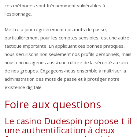
ces méthodes sont fréquemment vulnérables à
l’espionnage.
Mettre à jour régulièrement nos mots de passe,
particulièrement pour les comptes sensibles, est une autre
tactique importante. En appliquant ces bonnes pratiques,
nous sécurisons non seulement nos profils personnels, mais
nous encourageons aussi une culture de la sécurité au sein
de nos groupes. Engageons-nous ensemble à maîtriser la
administration des mots de passe et à protéger notre
existence digitale.
Foire aux questions
Le casino Dudespin propose-t-il
une authentification à deux