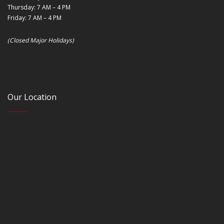
Thursday: 7 AM – 4 PM
Friday: 7 AM – 4 PM
(Closed Major Holidays)
Our Location