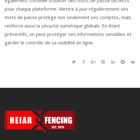
également conseillé d’utiliser des mots de passe distincts
pour chaque plateforme. Mettre à jour régulièrement ses
mots de passe protège non seulement ses comptes, mais
renforce aussi la sécurité numérique globale. En étant
préventifs, on peut protéger ses informations sensibles et
garder le contrôle de sa visibilité en ligne.