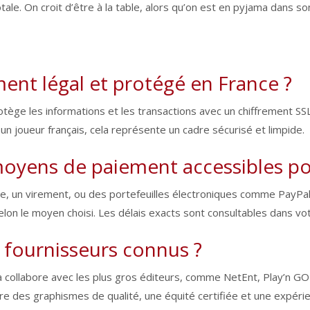
ale. On croit d’être à la table, alors qu’on est en pyjama dans so
ment légal et protégé en France ?
rotège les informations et les transactions avec un chiffrement SS
un joueur français, cela représente un cadre sécurisé et limpide.
moyens de paiement accessibles pou
re, un virement, ou des portefeuilles électroniques comme PayPal
selon le moyen choisi. Les délais exacts sont consultables dans v
e fournisseurs connus ?
ia collabore avec les plus gros éditeurs, comme NetEnt, Play’n GO
ure des graphismes de qualité, une équité certifiée et une expérie