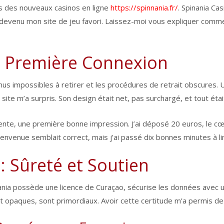
is des nouveaux casinos en ligne
https://spinnania.fr/
. Spinania Ca
 devenu mon site de jeu favori. Laissez-moi vous expliquer comme
la Première Connexion
nus impossibles à retirer et les procédures de retrait obscures. U
 Le site m’a surpris. Son design était net, pas surchargé, et tout éta
tente, une première bonne impression. J’ai déposé 20 euros, le cœ
ienvenue semblait correct, mais j’ai passé dix bonnes minutes à li
: Sûreté et Soutien
inania possède une licence de Curaçao, sécurise les données avec
 opaques, sont primordiaux. Avoir cette certitude m’a permis de pl