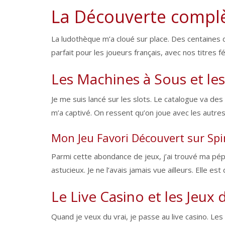
La Découverte complè
La ludothèque m’a cloué sur place. Des centaines de
parfait pour les joueurs français, avec nos titres f
Les Machines à Sous et les
Je me suis lancé sur les slots. Le catalogue va de
m’a captivé. On ressent qu’on joue avec les autres
Mon Jeu Favori Découvert sur Sp
Parmi cette abondance de jeux, j’ai trouvé ma pép
astucieux. Je ne l’avais jamais vue ailleurs. Elle 
Le Live Casino et les Jeux 
Quand je veux du vrai, je passe au live casino. Les