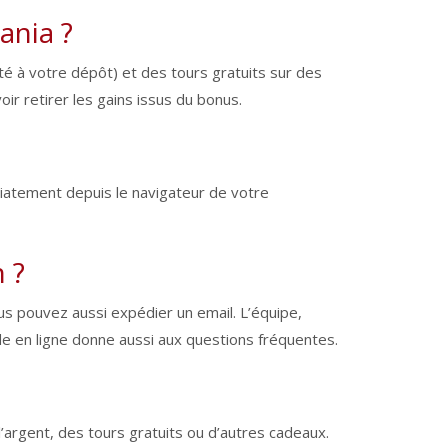
ania ?
é à votre dépôt) et des tours gratuits sur des
ir retirer les gains issus du bonus.
diatement depuis le navigateur de votre
 ?
ous pouvez aussi expédier un email. L’équipe,
de en ligne donne aussi aux questions fréquentes.
’argent, des tours gratuits ou d’autres cadeaux.