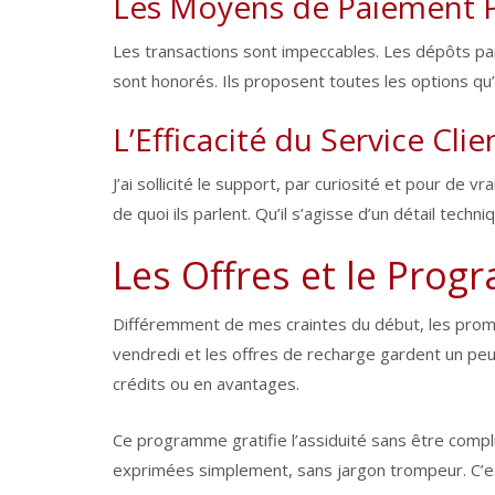
Les Moyens de Paiement P
Les transactions sont impeccables. Les dépôts par
sont honorés. Ils proposent toutes les options qu
L’Efficacité du Service Clie
J’ai sollicité le support, par curiosité et pour de v
de quoi ils parlent. Qu’il s’agisse d’un détail tec
Les Offres et le Prog
Différemment de mes craintes du début, les promo
vendredi et les offres de recharge gardent un peu
crédits ou en avantages.
Ce programme gratifie l’assiduité sans être compl
exprimées simplement, sans jargon trompeur. C’est 