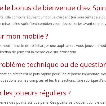
le bonus de bienvenue chez Spin
ts. Elle combine souvent un bonus d’argent (un pourcentage ajout
e mise : elles spécifient combien vous devez parier avant de pouvo
sur mon mobile ?
e mobile. Inutile de télécharger une application, vous jouez immé
élection de jeux est la même que sur ordinateur.
roblème technique ou de question
e chat en direct est le plus rapide pour une réponse immédiate. V
questions sur les comptes et les transactions. Une rubrique d’ai
 les joueurs réguliers ?
enez des points sur vos paris. Ces points se troquent contre de l