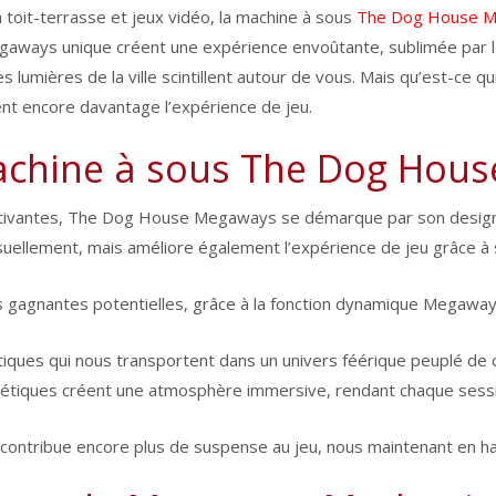
toit-terrasse et jeux vidéo, la machine à sous
The Dog House 
aways unique créent une expérience envoûtante, sublimée par les
 lumières de la ville scintillent autour de vous. Mais qu’est-ce q
ent encore davantage l’expérience de jeu.
machine à sous The Dog Hou
ptivantes, The Dog House Megaways se démarque par son design 
isuellement, mais améliore également l’expérience de jeu grâce 
 gagnantes potentielles, grâce à la fonction dynamique Megaway
matiques qui nous transportent dans un univers féérique peuplé d
gétiques créent une atmosphère immersive, rendant chaque sess
 contribue encore plus de suspense au jeu, nous maintenant en ha