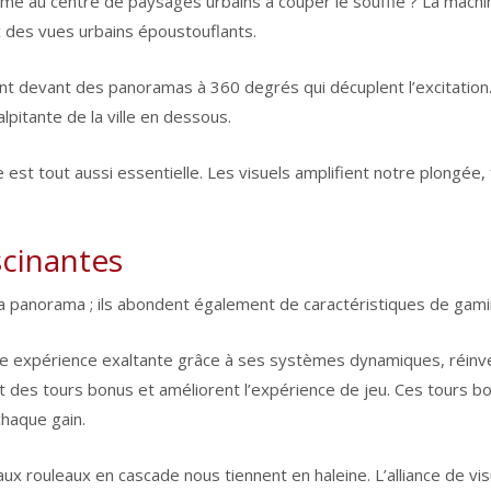
ame au centre de paysages urbains à couper le souffle ? La mac
c des vues urbains époustouflants.
ent devant des panoramas à 360 degrés qui décuplent l’excitation.
lpitante de la ville en dessous.
e est tout aussi essentielle. Les visuels amplifient notre plongée
scinantes
la panorama ; ils abondent également de caractéristiques de gami
expérience exaltante grâce à ses systèmes dynamiques, réinven
nt des tours bonus et améliorent l’expérience de jeu. Ces tours b
chaque gain.
ux rouleaux en cascade nous tiennent en haleine. L’alliance de v