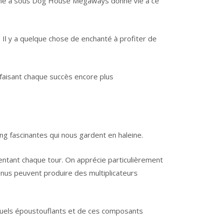
hine à sous Dog House Megaways donne vie à ce
 Il y a quelque chose de enchanté à profiter de
, faisant chaque succès encore plus
ng fascinantes qui nous gardent en haleine.
tant chaque tour. On apprécie particulièrement
onus peuvent produire des multiplicateurs
isuels époustouflants et de ces composants