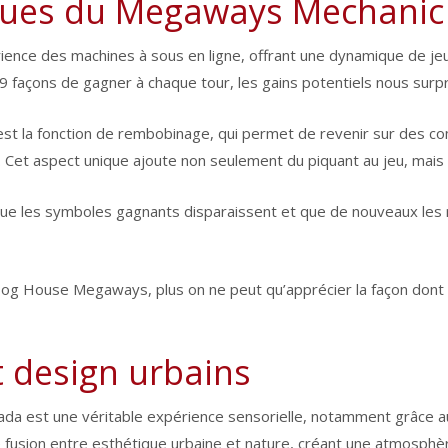
iques du Megaways Mechanic
e des machines à sous en ligne, offrant une dynamique de jeu i
649 façons de gagner à chaque tour, les gains potentiels nous sur
 est la fonction de rembobinage, qui permet de revenir sur des c
Cet aspect unique ajoute non seulement du piquant au jeu, mais
que les symboles gagnants disparaissent et que de nouveaux les r
 Dog House Megaways, plus on ne peut qu’apprécier la façon dont
et design urbains
nada est une véritable expérience sensorielle, notamment grâce au
 fusion entre esthétique urbaine et nature, créant une atmosphèr