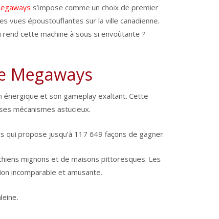
Megaways
s’impose comme un choix de premier
 vues époustouflantes sur la ville canadienne.
ui rend cette machine à sous si envoûtante ?
se Megaways
énergique et son gameplay exaltant. Cette
à ses mécanismes astucieux.
s qui propose jusqu’à 117 649 façons de gagner.
e chiens mignons et de maisons pittoresques. Les
ion incomparable et amusante.
leine.