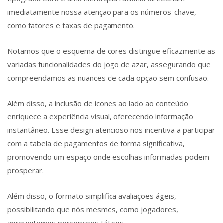
imediatamente nossa atenção para os números-chave,
como fatores e taxas de pagamento.
Notamos que o esquema de cores distingue eficazmente as
variadas funcionalidades do jogo de azar, assegurando que
compreendamos as nuances de cada opção sem confusão.
Além disso, a inclusão de ícones ao lado ao conteúdo
enriquece a experiência visual, oferecendo informação
instantâneo. Esse design atencioso nos incentiva a participar
com a tabela de pagamentos de forma significativa,
promovendo um espaço onde escolhas informadas podem
prosperar.
Além disso, o formato simplifica avaliações ágeis,
possibilitando que nós mesmos, como jogadores,
aproveitemos percepções táticos.