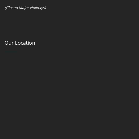
(Closed Major Holidays)
Our Location