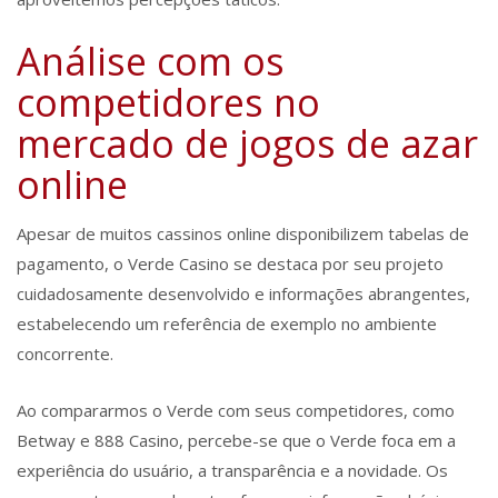
Análise com os
competidores no
mercado de jogos de azar
online
Apesar de muitos cassinos online disponibilizem tabelas de
pagamento, o Verde Casino se destaca por seu projeto
cuidadosamente desenvolvido e informações abrangentes,
estabelecendo um referência de exemplo no ambiente
concorrente.
Ao compararmos o Verde com seus competidores, como
Betway e 888 Casino, percebe-se que o Verde foca em a
experiência do usuário, a transparência e a novidade. Os