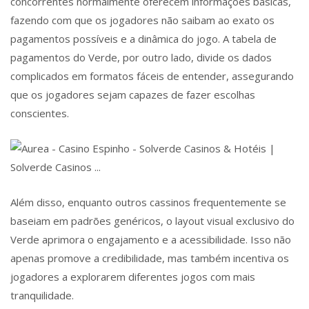
concorrentes normalmente oferecem informações básicas,
fazendo com que os jogadores não saibam ao exato os
pagamentos possíveis e a dinâmica do jogo. A tabela de
pagamentos do Verde, por outro lado, divide os dados
complicados em formatos fáceis de entender, assegurando
que os jogadores sejam capazes de fazer escolhas
conscientes.
Além disso, enquanto outros cassinos frequentemente se
baseiam em padrões genéricos, o layout visual exclusivo do
Verde aprimora o engajamento e a acessibilidade. Isso não
apenas promove a credibilidade, mas também incentiva os
jogadores a explorarem diferentes jogos com mais
tranquilidade.