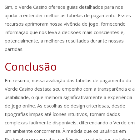
Sim, o Verde Casino oferece guias detalhados para nos
ajudar a entender melhor as tabelas de pagamento. Esses
recursos aprimoram nossa vivência de jogo, fornecendo
informação que nos leva a decisões mais conscientes e,
potencialmente, a melhores resultados durante nossas
partidas.
Conclusão
Em resumo, nossa avaliação das tabelas de pagamento do
Verde Casino destaca seu empenho com a transparência e a
usabilidade, o que melhora significativamente a experiência
de jogo online. As escolhas de design criteriosas, desde
tipografias limpas até ícones intuitivos, tornam dados
complexas facilmente disponíveis, diferenciando o Verde em
um ambiente concorrente. À medida que os usuários em
Portugal procuram sites confiáveis, a cuidado aos detalhes