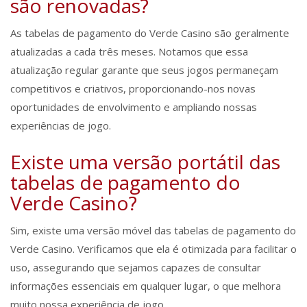
são renovadas?
As tabelas de pagamento do Verde Casino são geralmente
atualizadas a cada três meses. Notamos que essa
atualização regular garante que seus jogos permaneçam
competitivos e criativos, proporcionando-nos novas
oportunidades de envolvimento e ampliando nossas
experiências de jogo.
Existe uma versão portátil das
tabelas de pagamento do
Verde Casino?
Sim, existe uma versão móvel das tabelas de pagamento do
Verde Casino. Verificamos que ela é otimizada para facilitar o
uso, assegurando que sejamos capazes de consultar
informações essenciais em qualquer lugar, o que melhora
muito nossa experiência de jogo.