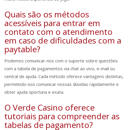
Quais são os métodos
acessíveis para entrar em
contato com o atendimento
em caso de dificuldades com a
paytable?
Podemos comunicar-nos com o suporte sobre questões
com a tabela de pagamentos via chat ao vivo, e-mail ou
central de ajuda. Cada método oferece vantagens distintas,
permitindo-nos comunicar nossas dúvidas rapidamente e
obter ajuda oportuna e exata.
O Verde Casino oferece
tutoriais para compreender as
tabelas de pagamento?