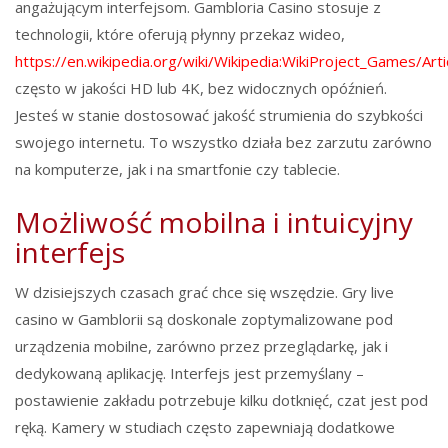
angażującym interfejsom. Gambloria Casino stosuje z
technologii, które oferują płynny przekaz wideo,
https://en.wikipedia.org/wiki/Wikipedia:WikiProject_Games/Arti
często w jakości HD lub 4K, bez widocznych opóźnień.
Jesteś w stanie dostosować jakość strumienia do szybkości
swojego internetu. To wszystko działa bez zarzutu zarówno
na komputerze, jak i na smartfonie czy tablecie.
Możliwość mobilna i intuicyjny
interfejs
W dzisiejszych czasach grać chce się wszędzie. Gry live
casino w Gamblorii są doskonale zoptymalizowane pod
urządzenia mobilne, zarówno przez przeglądarkę, jak i
dedykowaną aplikację. Interfejs jest przemyślany –
postawienie zakładu potrzebuje kilku dotknięć, czat jest pod
ręką. Kamery w studiach często zapewniają dodatkowe