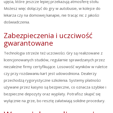
ujęcia, które jeszcze lepiej przekazują atmosferę stołu.
Możesz więc dołączyć do gry w autobusie, w kolejce do
lekarza czy na domowej kanapie, nie tracąc nic z jakości
doświadczenia.
Zabezpieczenia i uczciwość
gwarantowane
Technologia strzeże też uczciwości. Gry są realizowane z
licencjonowanych studiów, regularnie sprawdzanych przez
niezależne firmy certyfikujące. Losowość wyników w ruletce
czy przy rozdawaniu kart jest udowodniona. Dealerzy
przechodzą rygorystyczne szkolenia. Systemy płatności
używane przez kasyno są bezpieczne, co oznacza szybkie i
bezpieczne depozyty oraz wypłaty. Potrafisz skupić się
wyłącznie na grze, bo resztę załatwiają solidne procedury.