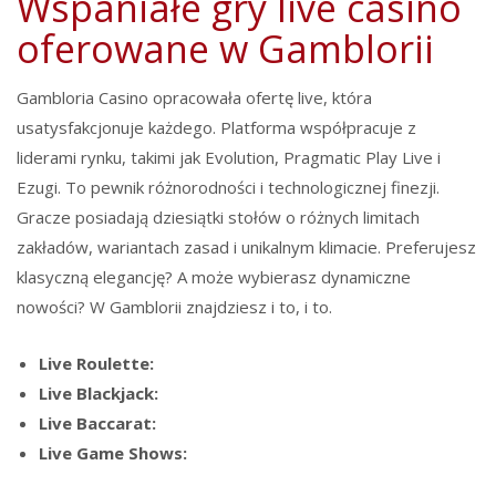
Wspaniałe gry live casino
oferowane w Gamblorii
Gambloria Casino opracowała ofertę live, która
usatysfakcjonuje każdego. Platforma współpracuje z
liderami rynku, takimi jak Evolution, Pragmatic Play Live i
Ezugi. To pewnik różnorodności i technologicznej finezji.
Gracze posiadają dziesiątki stołów o różnych limitach
zakładów, wariantach zasad i unikalnym klimacie. Preferujesz
klasyczną elegancję? A może wybierasz dynamiczne
nowości? W Gamblorii znajdziesz i to, i to.
Live Roulette:
Live Blackjack:
Live Baccarat:
Live Game Shows: