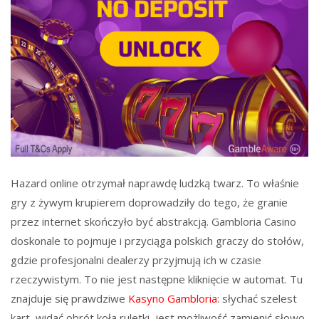
Hazard online otrzymał naprawdę ludzką twarz. To właśnie
gry z żywym krupierem doprowadziły do tego, że granie
przez internet skończyło być abstrakcją. Gambloria Casino
doskonale to pojmuje i przyciąga polskich graczy do stołów,
gdzie profesjonalni dealerzy przyjmują ich w czasie
rzeczywistym. To nie jest następne kliknięcie w automat. Tu
znajduje się prawdziwe
Kasyno Gambloria
: słychać szelest
kart, widać obrót koła ruletki, jest możliwość zamienić słowo