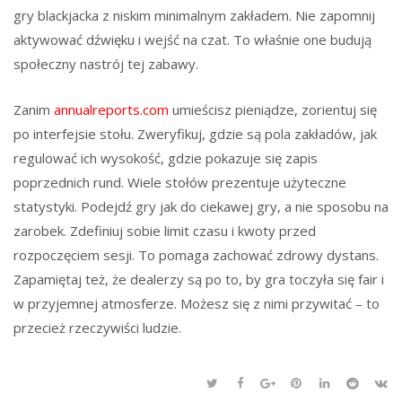
gry blackjacka z niskim minimalnym zakładem. Nie zapomnij
aktywować dźwięku i wejść na czat. To właśnie one budują
społeczny nastrój tej zabawy.
Zanim
annualreports.com
umieścisz pieniądze, zorientuj się
po interfejsie stołu. Zweryfikuj, gdzie są pola zakładów, jak
regulować ich wysokość, gdzie pokazuje się zapis
poprzednich rund. Wiele stołów prezentuje użyteczne
statystyki. Podejdź gry jak do ciekawej gry, a nie sposobu na
zarobek. Zdefiniuj sobie limit czasu i kwoty przed
rozpoczęciem sesji. To pomaga zachować zdrowy dystans.
Zapamiętaj też, że dealerzy są po to, by gra toczyła się fair i
w przyjemnej atmosferze. Możesz się z nimi przywitać – to
przecież rzeczywiści ludzie.