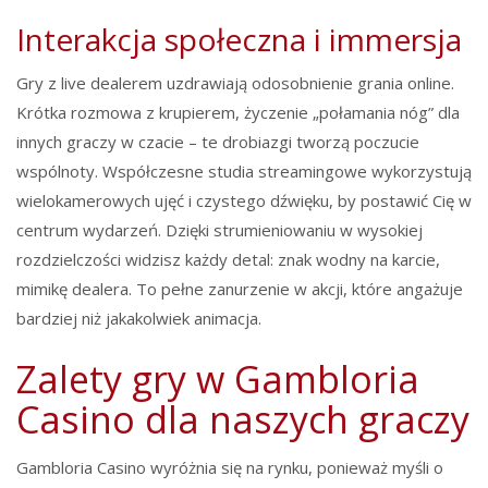
Interakcja społeczna i immersja
Gry z live dealerem uzdrawiają odosobnienie grania online.
Krótka rozmowa z krupierem, życzenie „połamania nóg” dla
innych graczy w czacie – te drobiazgi tworzą poczucie
wspólnoty. Współczesne studia streamingowe wykorzystują
wielokamerowych ujęć i czystego dźwięku, by postawić Cię w
centrum wydarzeń. Dzięki strumieniowaniu w wysokiej
rozdzielczości widzisz każdy detal: znak wodny na karcie,
mimikę dealera. To pełne zanurzenie w akcji, które angażuje
bardziej niż jakakolwiek animacja.
Zalety gry w Gambloria
Casino dla naszych graczy
Gambloria Casino wyróżnia się na rynku, ponieważ myśli o