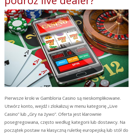
podróż live dealer?
Pierwsze kroki w Gambloria Casino są nieskomplikowane.
Utwórz konto, wejdź i zlokalizuj w menu kategorię „Live
Casino” lub „Gry na żywo”. Oferta jest klarownie
posegregowana, często według kategorii lub dostawcy. Na
początek postaw na klasyczną ruletkę europejską lub stół do