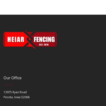
Our Office
13975 Ryan Road
Peosta, Iowa 52068