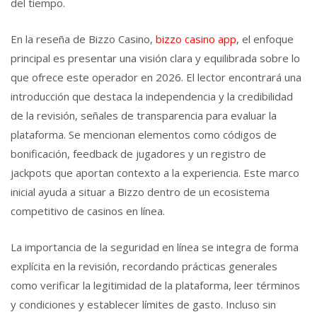
del tiempo.
En la reseña de Bizzo Casino,
bizzo casino app
, el enfoque
principal es presentar una visión clara y equilibrada sobre lo
que ofrece este operador en 2026. El lector encontrará una
introducción que destaca la independencia y la credibilidad
de la revisión, señales de transparencia para evaluar la
plataforma. Se mencionan elementos como códigos de
bonificación, feedback de jugadores y un registro de
jackpots que aportan contexto a la experiencia. Este marco
inicial ayuda a situar a Bizzo dentro de un ecosistema
competitivo de casinos en línea.
La importancia de la seguridad en línea se integra de forma
explícita en la revisión, recordando prácticas generales
como verificar la legitimidad de la plataforma, leer términos
y condiciones y establecer límites de gasto. Incluso sin