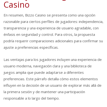
Casino
En resumen, Bizzo Casino se presenta como una opción
razonable para ciertos perfiles de jugadores: independencia,
transparencia y una experiencia de usuario agradable, con
énfasis en seguridad y control. Para otros, la propuesta
podría requerir comparaciones adicionales para confirmar su
ajuste a preferencias específicas.
Las ventajas para los jugadores incluyen una experiencia de
usuario moderna, navegación clara y una biblioteca de
juegos amplia que puede adaptarse a diferentes
preferencias. Este párrafo detalla cómo estos elementos
influyen en la decisión de un usuario de explorar más allá de
la primera sesión y de mantener una participación
responsable a lo largo del tiempo.