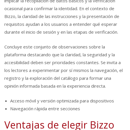
implicar la recopilación de datos básicos y la verificación
ocasional para confirmar la identidad. En el contexto de
Bizzo, la claridad de las instrucciones y la presentación de
requisitos ayudan a los usuarios a entender qué esperar
durante el inicio de sesión y en las etapas de verificación.
Concluye este conjunto de observaciones sobre la
plataforma destacando que la claridad, la seguridad y la
accesibilidad deben ser prioridades constantes. Se invita a
los lectores a experimentar por sí mismos la navegación, el
registro y la exploración del catálogo para formar una
opinión informada basada en la experiencia directa.
Acceso móvil y versión optimizada para dispositivos
Navegación rápida entre secciones
Ventajas de elegir Bizzo