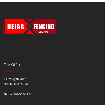
Our Office
13975 Ryan Road
Peosta, Iowa 52068
Phone: 563-557-1904