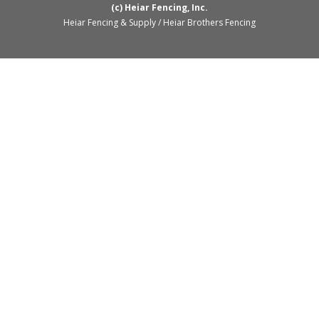
(c) Heiar Fencing, Inc.
Heiar Fencing & Supply / Heiar Brothers Fencing