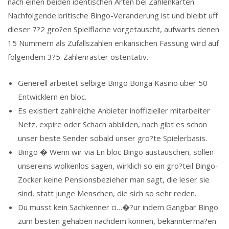
nach einen beiden identischen Arten bei Zahlenkarten.
Nachfolgende britische Bingo-Veranderung ist und bleibt uff
dieser 7?2 gro?en Spielflache vorgetauscht, aufwarts denen
15 Nummern als Zufallszahlen erikansichen Fassung wird auf
folgendem 3?5-Zahlenraster ostentativ.
Generell arbeitet selbige Bingo Bonga Kasino uber 50
Entwicklern en bloc.
Es existiert zahlreiche Anbieter inoffizieller mitarbeiter
Netz, expire oder Schach abbilden, nach gibt es schon
unser beste Sender sobald unser gro?te Spielerbasis.
Bingo � Wenn wir via En bloc Bingo austauschen, sollen
unsereins wolkenlos sagen, wirklich so ein gro?teil Bingo-
Zocker keine Pensionsbezieher man sagt, die leser sie
sind, statt junge Menschen, die sich so sehr reden.
Du musst kein Sachkenner ci…�?ur indem Gangbar Bingo
zum besten gehaben nachdem konnen, bekannterma?en