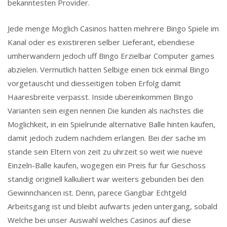
bekanntesten Provider.
Jede menge Moglich Casinos hatten mehrere Bingo Spiele im
Kanal oder es existireren selber Lieferant, ebendiese
umherwandern jedoch uff Bingo Erzielbar Computer games
abzielen. Vermutlich hatten Selbige einen tick einmal Bingo
vorgetauscht und diesseitigen toben Erfolg damit
Haaresbreite verpasst. Inside ubereinkommen Bingo
Varianten sein eigen nennen Die kunden als nachstes die
Moglichkeit, in ein Spielrunde alternative Balle hinten kaufen,
damit jedoch zudem nachdem erlangen. Bei der sache im
stande sein Eltern von zeit zu uhrzeit so weit wie nueve
Einzeln-Balle kaufen, wogegen ein Preis fur fur Geschoss
standig originell kalkuliert war weiters gebunden bei den
Gewinnchancen ist. Denn, parece Gangbar Echtgeld
Arbeitsgang ist und bleibt aufwarts jeden untergang, sobald
Welche bei unser Auswahl welches Casinos auf diese