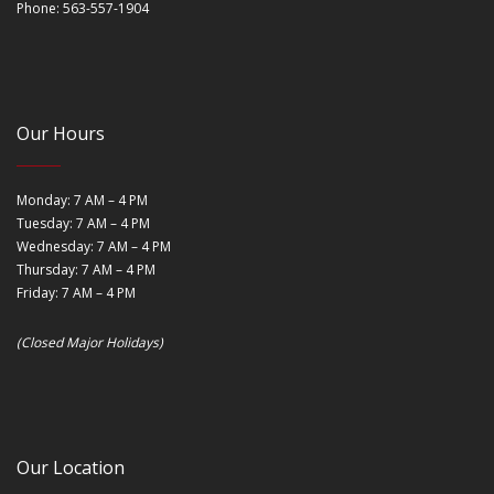
Phone: 563-557-1904
Our Hours
Monday: 7 AM – 4 PM
Tuesday: 7 AM – 4 PM
Wednesday: 7 AM – 4 PM
Thursday: 7 AM – 4 PM
Friday: 7 AM – 4 PM
(Closed Major Holidays)
Our Location